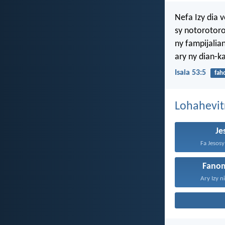
Nefa Izy dia 
sy notorotoro
ny fampijali
ary ny dian-k
Isaia 53:5
fah
Lohahevit
Je
Fa Jesosy 
Fano
Ary Izy n