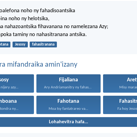
voalefona noho ny fahadisoantsika
ina noho ny helotsika,
ana nahazoantsika fihavanana no namelezana Azy;
apoka taminy no nahasitranana antsika.
otana
Jesosy
fahasitranana
ra mifandraika amin'izany
sosy
Fijaliana
Aret
nijery azy...
Ary Andriamanitry ny fahasoavana...
Misy marary
mboana
Fahotana
Fahasit
itondra ny...
Moa tsy fantatrareo va...
Fa hoy Jesos
Lohahevitra hafa...