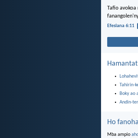
Tafio avokoa 
fanangolen'ny
Efesiana 6:11
Hamantat
Lohahevi
Tahirin-k
Boky ao 
Andin-te
Ho fanoha
Mba ampio
ah