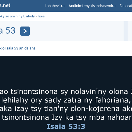
s.net
Lohahevitra
Andinin-teny kisendrasendra
Fanora
oky ao amin'ny Baiboly
›
Isaia
ia 53
kio
Isaia 53
an-dalana