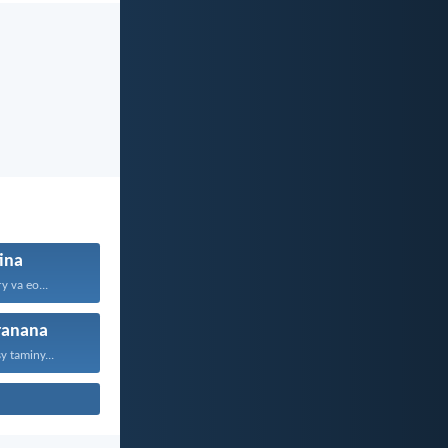
ina
 va eo...
ranana
y taminy...