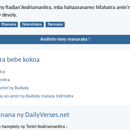
ny fiadian'Andriamanitra, mba hahazoanareo hifahatra amin'
 devoly.
fitaovana
faharatsiana
fiarovana
Andinin-teny manaraka !
ra bebe kokoa
tra
evitra
amin'ny Baiboly
ny ao amin'ny Baiboly malaza indrindra
nana ny DailyVerses.net
o
hampiely ny Tenin'Andriamanitra :