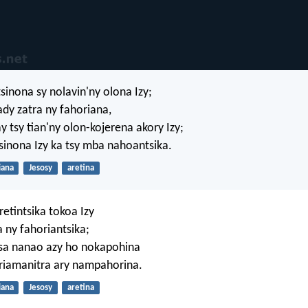
sinona sy nolavin'ny olona Izy;
ady zatra ny fahoriana,
y tsy tian'ny olon-kojerena akory Izy;
sinona Izy ka tsy mba nahoantsika.
liana
Jesosy
aretina
retintsika tokoa Izy
a ny fahoriantsika;
osa nanao azy ho nokapohina
riamanitra ary nampahorina.
liana
Jesosy
aretina