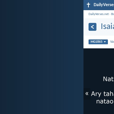
DailyVerse
DailyVerses.net
›
B
Isa
Va
MG1865
«