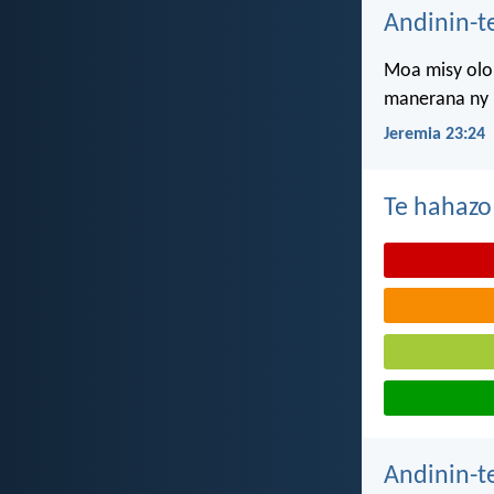
Andinin-t
Moa misy olon
manerana ny l
Jeremia 23:24
Te hahazo
Andinin-t