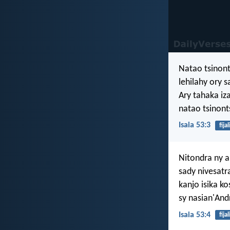
Natao tsinont
lehilahy ory s
Ary tahaka iza
natao tsinont
Isaia 53:3
fija
Nitondra ny a
sady nivesatr
kanjo isika k
sy nasian'And
Isaia 53:4
fija