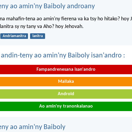
eny ao amin'ny Baiboly androany
a mahafin-tena ao amin'ny fierena va ka tsy ho hitako? hoy 
anitra sy ny tany va Aho? hoy Jehovah.
Andriamanitra
lanitra
 andin-teny ao amin'ny Baiboly isan'andro :
Fampandrenesana isan'andro
Mailaka
Android
Ao amin'ny tranonkalanao
eny ao amin'ny Baiboly