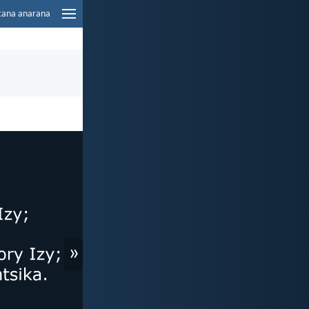
tana anarana
»