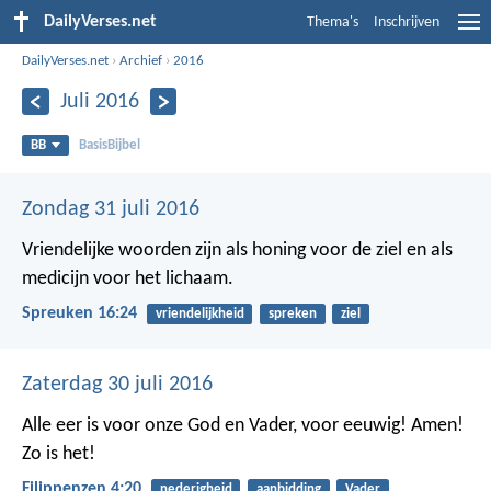
DailyVerses.net
Thema's
Inschrijven
DailyVerses.net
›
Archief
›
2016
Juli 2016
BB
BasisBijbel
Zondag 31 juli 2016
Vriendelijke woorden zijn als honing voor de ziel
en als
medicijn voor het lichaam.
Spreuken 16:24
vriendelijkheid
spreken
ziel
Zaterdag 30 juli 2016
Alle eer is voor onze God en Vader, voor eeuwig! Amen!
Zo is het!
Filippenzen 4:20
nederigheid
aanbidding
Vader