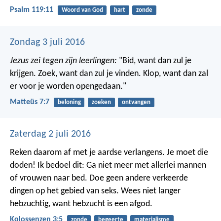
Psalm 119:11
Woord van God
hart
zonde
Zondag 3 juli 2016
Jezus zei tegen zijn leerlingen:
"Bid, want dan zul je
krijgen. Zoek, want dan zul je vinden. Klop, want dan zal
er voor je worden opengedaan."
Matteüs 7:7
beloning
zoeken
ontvangen
Zaterdag 2 juli 2016
Reken daarom af met je aardse verlangens. Je moet die
doden! Ik bedoel dit: Ga niet meer met allerlei mannen
of vrouwen naar bed. Doe geen andere verkeerde
dingen op het gebied van seks. Wees niet langer
hebzuchtig, want hebzucht is een afgod.
Kolossenzen 3:5
zonde
begeerte
materialisme