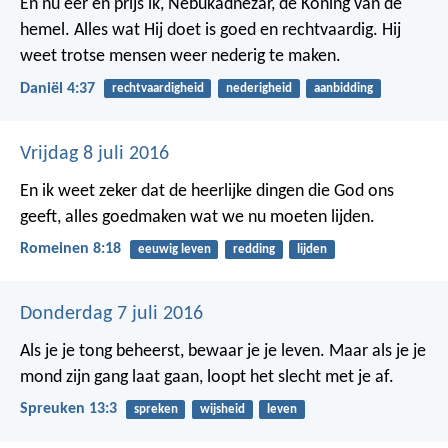
En nu eer en prijs ik, Nebukadnezar, de Koning van de
hemel. Alles wat Hij doet is goed en rechtvaardig. Hij
weet trotse mensen weer nederig te maken.
Daniël 4:37
rechtvaardigheid
nederigheid
aanbidding
Vrijdag 8 juli 2016
En ik weet zeker dat de heerlijke dingen die God ons
geeft, alles goedmaken wat we nu moeten lijden.
Romeinen 8:18
eeuwig leven
redding
lijden
Donderdag 7 juli 2016
Als je je tong beheerst, bewaar je je leven.
Maar als je je
mond zijn gang laat gaan, loopt het slecht met je af.
Spreuken 13:3
spreken
wijsheid
leven