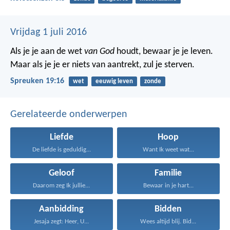
Vrijdag 1 juli 2016
Als je je aan de wet
van God
houdt, bewaar je je leven.
Maar als je je er niets van aantrekt, zul je sterven.
Spreuken 19:16
wet
eeuwig leven
zonde
Gerelateerde onderwerpen
Liefde
Hoop
De liefde is geduldig...
Want Ik weet wat...
Geloof
Familie
Daarom zeg Ik jullie...
Bewaar in je hart...
Aanbidding
Bidden
Jesaja zegt: Heer, U...
Wees altijd blij. Bid...