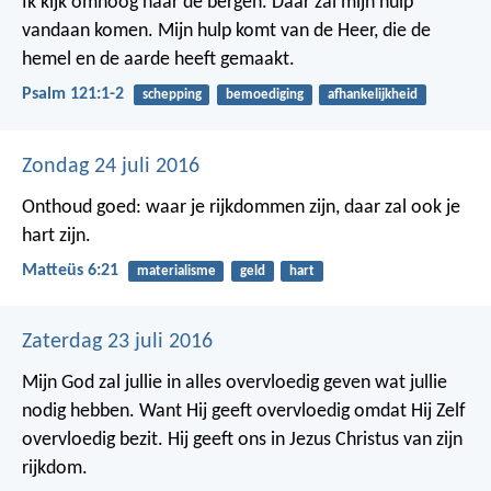
Ik kijk omhoog naar de bergen.
Daar zal mijn hulp
vandaan komen.
Mijn hulp komt van de Heer,
die de
hemel en de aarde heeft gemaakt.
Psalm 121:1-2
schepping
bemoediging
afhankelijkheid
Zondag 24 juli 2016
Onthoud goed: waar je rijkdommen zijn, daar zal ook je
hart zijn.
Matteüs 6:21
materialisme
geld
hart
Zaterdag 23 juli 2016
Mijn God zal jullie in alles overvloedig geven wat jullie
nodig hebben. Want Hij geeft overvloedig omdat Hij Zelf
overvloedig bezit. Hij geeft ons in Jezus Christus van zijn
rijkdom.