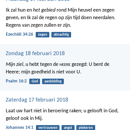
Ik zal hun en
het gebied
rond Mijn heuvel een zegen
geven, en Ik zal de regen op zijn tijd doen neerdalen.
Regens van zegen zullen er zijn.
Ezechiël 34:26
zegen
almachtig
Zondag 18 februari 2018
Mijn ziel
, u hebt tegen de
gezegd: U bent de
HEERE
Heere;
mijn goedheid is niet voor U.
Psalm 16:2
God
aanbidding
Zaterdag 17 februari 2018
Laat uw hart niet in beroering raken; u gelooft in God,
geloof ook in Mij.
Johannes 14:1
vertrouwen
angst
piekeren