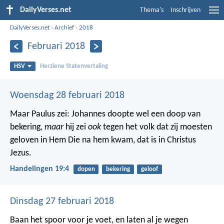
DailyVerses.net
Thema's
Inschrijven
DailyVerses.net
›
Archief
›
2018
Februari 2018
HSV
Herziene Statenvertaling
Woensdag 28 februari 2018
Maar Paulus zei: Johannes doopte wel een doop van
bekering,
maar
hij zei
ook
tegen het volk dat zij moesten
geloven in Hem Die na hem kwam, dat is in Christus
Jezus.
Handelingen 19:4
dopen
bekering
geloof
Dinsdag 27 februari 2018
Baan het spoor voor je voet,
en laten al je wegen