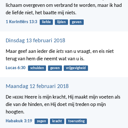
lichaam overgeven om verbrand te worden, maar ik had
de liefde niet, het baatte mij niets.
1 Korintiërs 13:3
liefde
lijden
geven
Dinsdag 13 februari 2018
Maar geef aan ieder die
iets
van u vraagt, en eis niet
terug van hem die neemt wat van u is.
Lucas 6:30
schulden
geven
vrijgevigheid
Maandag 12 februari 2018
De
Heere is mijn kracht,
Hij maakt mijn voeten als
HEERE
die van de hinden,
en Hij doet mij treden op mijn
hoogten.
Habakuk 3:19
zegen
kracht
toerusting