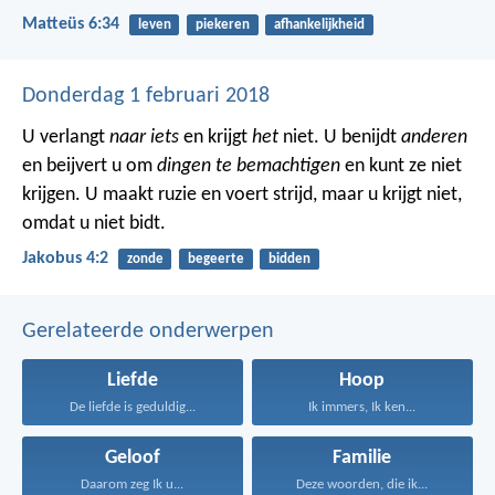
Matteüs 6:34
leven
piekeren
afhankelijkheid
Donderdag 1 februari 2018
U verlangt
naar iets
en krijgt
het
niet. U benijdt
anderen
en beijvert u om
dingen te bemachtigen
en kunt ze niet
krijgen. U maakt ruzie en voert strijd, maar u krijgt niet,
omdat u niet bidt.
Jakobus 4:2
zonde
begeerte
bidden
Gerelateerde onderwerpen
Liefde
Hoop
De liefde is geduldig...
Ik immers, Ik ken...
Geloof
Familie
Daarom zeg Ik u...
Deze woorden, die ik...