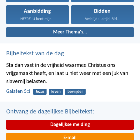
Aanbidding
Bidden
HEERE, U bent mijn...
Verblijd u altijd. Bid...
Meer Thema's...
Bijbeltekst van de dag
Sta dan vast in de vrijheid waarmee Christus ons
vrijgemaakt heeft, en laat u niet weer met een juk van
slavernij belasten.
Galaten 5:1
Jezus
leven
bevrijder
Ontvang de dagelijkse Bijbeltekst:
Dagelijkse melding
E-mail