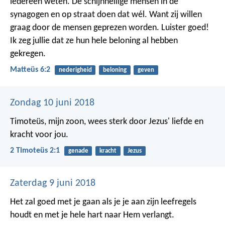
iedereen weten. De schijnheilige mensen in de
synagogen en op straat doen dat wél. Want zij willen
graag door de mensen geprezen worden. Luister goed!
Ik zeg jullie dat ze hun hele beloning al hebben
gekregen.
Matteüs 6:2
nederigheid
beloning
geven
Zondag 10 juni 2018
Timoteüs, mijn zoon, wees sterk door Jezus' liefde en
kracht voor jou.
2 Timoteüs 2:1
genade
kracht
Jezus
Zaterdag 9 juni 2018
Het zal goed met je gaan als je je aan zijn leefregels
houdt
en met je hele hart naar Hem verlangt.