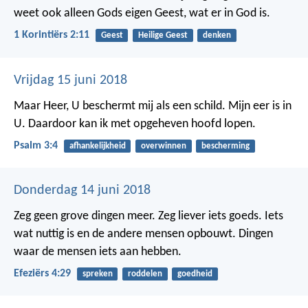
weet ook alleen Gods eigen Geest, wat er in God is.
1 Korintiërs 2:11
Geest
Heilige Geest
denken
Vrijdag 15 juni 2018
Maar Heer, U beschermt mij als een schild.
Mijn eer is in
U. Daardoor kan ik met opgeheven hoofd lopen.
Psalm 3:4
afhankelijkheid
overwinnen
bescherming
Donderdag 14 juni 2018
Zeg geen grove dingen meer. Zeg liever iets goeds. Iets
wat nuttig is en de andere mensen opbouwt. Dingen
waar de mensen iets aan hebben.
Efeziërs 4:29
spreken
roddelen
goedheid