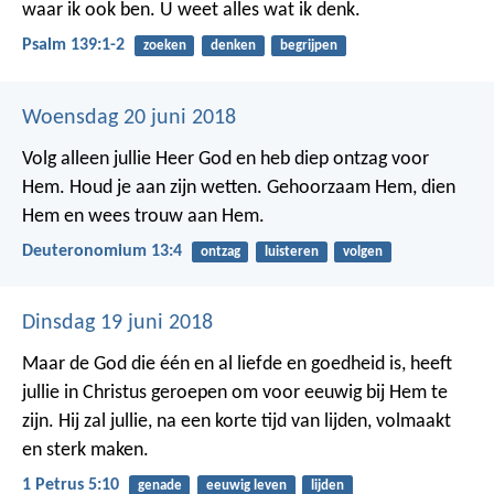
waar ik ook ben.
U weet alles wat ik denk.
Psalm 139:1-2
zoeken
denken
begrijpen
Woensdag 20 juni 2018
Volg alleen jullie Heer God en heb diep ontzag voor
Hem. Houd je aan zijn wetten. Gehoorzaam Hem, dien
Hem en wees trouw aan Hem.
Deuteronomium 13:4
ontzag
luisteren
volgen
Dinsdag 19 juni 2018
Maar de God die één en al liefde en goedheid is, heeft
jullie in Christus geroepen om voor eeuwig bij Hem te
zijn. Hij zal jullie, na een korte tijd van lijden, volmaakt
en sterk maken.
1 Petrus 5:10
genade
eeuwig leven
lijden