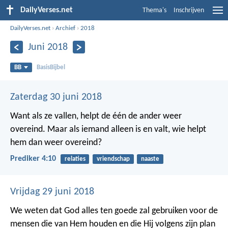
DailyVerses.net
Thema's
Inschrijven
DailyVerses.net
›
Archief
›
2018
Juni 2018
BB
BasisBijbel
Zaterdag 30 juni 2018
Want als ze vallen, helpt de één de ander weer
overeind. Maar als iemand alleen is en valt, wie helpt
hem dan weer overeind?
Prediker 4:10
relaties
vriendschap
naaste
Vrijdag 29 juni 2018
We weten dat God alles ten goede zal gebruiken voor de
mensen die van Hem houden en die Hij volgens zijn plan