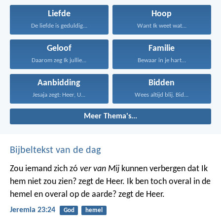
Liefde
Hoop
De liefde is geduldig...
Want Ik weet wat...
Geloof
Familie
Daarom zeg Ik jullie...
Bewaar in je hart...
Aanbidding
Bidden
Jesaja zegt: Heer, U...
Wees altijd blij. Bid...
Meer Thema's...
Bijbeltekst van de dag
Zou iemand zich zó
ver van Mij
kunnen verbergen dat Ik
hem niet zou zien? zegt de Heer. Ik ben toch overal in de
hemel en overal op de aarde? zegt de Heer.
Jeremia 23:24
God
hemel