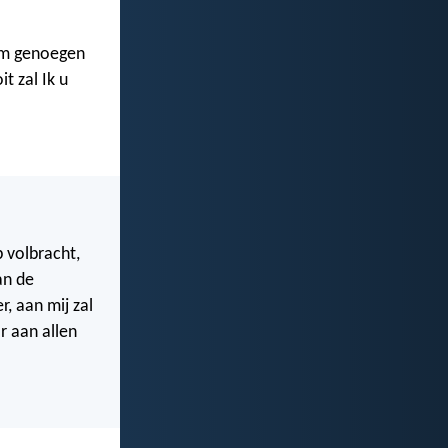
em genoegen
t zal Ik u
 volbracht,
an de
r, aan mij zal
r aan allen