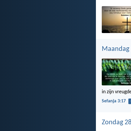
Maandag 2
in zijn vreugde
Sefanja 3:17
Zondag 28