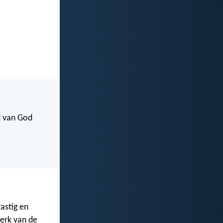
rd van God
astig en
werk van de