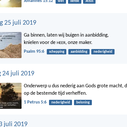
Johannes 15:12
wet
liefde
Jezus
 25 juli 2019
Ga binnen, laten wij buigen in aanbidding,
knielen voor de
, onze maker.
HEER
Psalm 95:6
schepping
aanbidding
nederigheid
24 juli 2019
Onderwerp u dus nederig aan Gods grote macht, da
op de bestemde tijd verheffen.
1 Petrus 5:6
nederigheid
beloning
 juli 2019