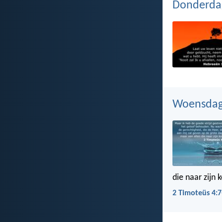
Donderdag
Woensdag 
die naar zijn
2 Timoteüs 4:7