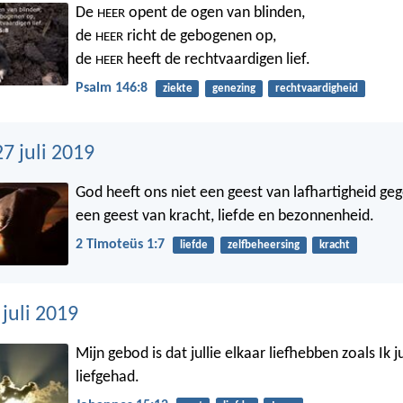
De
opent de ogen van blinden,
HEER
de
richt de gebogenen op,
HEER
de
heeft de rechtvaardigen lief.
HEER
Psalm 146:8
ziekte
genezing
rechtvaardigheid
7 juli 2019
God heeft ons niet een geest van lafhartigheid ge
een geest van kracht, liefde en bezonnenheid.
2 Timoteüs 1:7
liefde
zelfbeheersing
kracht
 juli 2019
Mijn gebod is dat jullie elkaar liefhebben zoals Ik j
liefgehad.