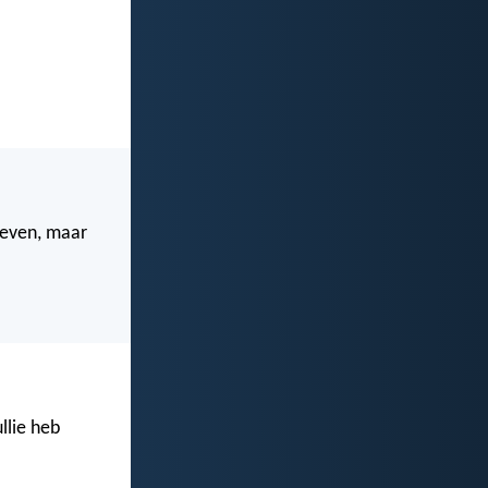
geven, maar
ullie heb