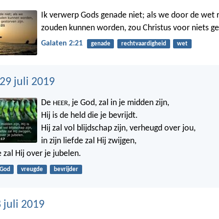
Ik verwerp Gods genade niet; als we door de wet 
zouden kunnen worden, zou Christus voor niets ges
Galaten 2:21
genade
rechtvaardigheid
wet
9 juli 2019
De
, je God, zal in je midden zijn,
HEER
Hij is de held die je bevrijdt.
Hij zal vol blijdschap zijn, verheugd over jou,
in zijn liefde zal Hij zwijgen,
 zal Hij over je jubelen.
God
vreugde
bevrijder
 juli 2019