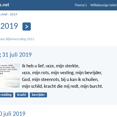
s.net
Thema's
Willekeurige tekst
rchief
›
2019
i 2019
we Bijbelvertaling 2021
31 juli 2019
Ik heb u lief,
, mijn sterkte,
HEER
, mijn rots, mijn vesting, mijn bevrijder,
HEER
God, mijn steenrots, bij u kan ik schuilen,
mijn schild, kracht die mij redt, mijn burcht.
redding
kracht
bevrijder
 juli 2019