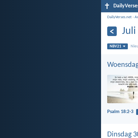
DailyVerse
DailyVerses.net
›
A
Jul
NBV21
Nieu
Woensdag 
Psalm 18:2-3
Dinsdag 30