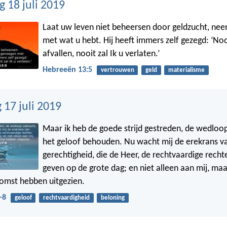
 18 juli 2019
Laat uw leven niet beheersen door geldzucht, ne
met wat u hebt. Hij heeft immers zelf gezegd: ‘Nooi
afvallen, nooit zal Ik u verlaten.’
Hebreeën 13:5
vertrouwen
geld
materialisme
17 juli 2019
Maar ik heb de goede strijd gestreden, de wedloop
het geloof behouden. Nu wacht mij de erekrans v
gerechtigheid, die de Heer, de rechtvaardige rechte
geven op de grote dag; en niet alleen aan mij, maa
 komst hebben uitgezien.
-8
geloof
rechtvaardigheid
beloning