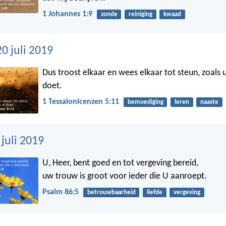
1 Johannes 1:9
zonde
reiniging
kwaad
0 juli 2019
Dus troost elkaar en wees elkaar tot steun, zoals 
doet.
1 Tessalonicenzen 5:11
bemoediging
leren
naaste
 juli 2019
U, Heer, bent goed en tot vergeving bereid,
uw trouw is groot voor ieder die U aanroept.
Psalm 86:5
betrouwbaarheid
liefde
vergeving