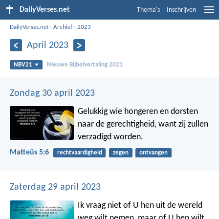
DailyVerses.net
Thema's
Inschrijven
DailyVerses.net
›
Archief
›
2023
April 2023
NBV21
Nieuwe Bijbelvertaling 2021
Zondag 30 april 2023
Gelukkig wie hongeren en dorsten
naar de gerechtigheid,
want zij zullen
verzadigd worden.
Matteüs 5:6
rechtvaardigheid
zegen
ontvangen
Zaterdag 29 april 2023
Ik vraag niet of U hen uit de wereld
weg wilt nemen, maar of U hen wilt