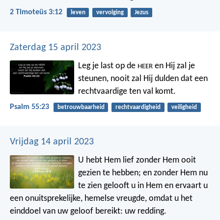
2 Timoteüs 3:12
leven
vervolging
Jezus
Zaterdag 15 april 2023
Leg je last op de
en Hij zal je
HEER
steunen,
nooit zal Hij dulden
dat een
rechtvaardige ten val komt.
Psalm 55:23
betrouwbaarheid
rechtvaardigheid
veiligheid
Vrijdag 14 april 2023
U hebt Hem lief zonder Hem ooit
gezien te hebben; en zonder Hem nu
te zien gelooft u in Hem en ervaart u
een onuitsprekelijke, hemelse vreugde, omdat u het
einddoel van uw geloof bereikt: uw redding.