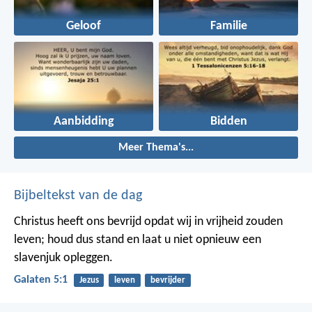
Geloof
Familie
Aanbidding
Bidden
Meer Thema's...
Bijbeltekst van de dag
Christus heeft ons bevrijd opdat wij in vrijheid zouden
leven; houd dus stand en laat u niet opnieuw een
slavenjuk opleggen.
Galaten 5:1
Jezus
leven
bevrijder