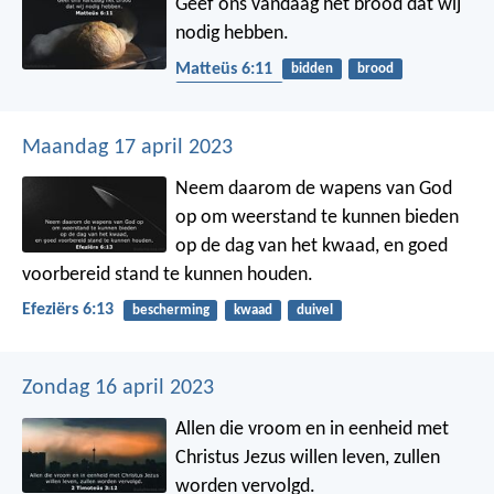
Geef ons vandaag het brood
dat wij
nodig hebben.
Matteüs 6:11
bidden
brood
afhankelijkheid
Maandag 17 april 2023
Neem daarom de wapens van God
op om weerstand te kunnen bieden
op de dag van het kwaad, en goed
voorbereid stand te kunnen houden.
Efeziërs 6:13
bescherming
kwaad
duivel
Zondag 16 april 2023
Allen die vroom en in eenheid met
Christus Jezus willen leven, zullen
worden vervolgd.