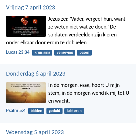
Vrijdag 7 april 2023
Jezus zei: ‘Vader, vergeef hun, want
ze weten niet wat ze doen.’ De
soldaten verdeelden zijn kleren
onder elkaar door erom te dobbelen.
Lucas 23:34
kruisiging
vergeving
pasen
Donderdag 6 april 2023
In de morgen,
, hoort U mijn
HEER
stem,
in de morgen wend ik mij tot U
en wacht.
Psalm 5:4
bidden
geduld
luisteren
Woensdag 5 april 2023