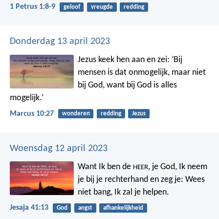
1 Petrus 1:8-9
geloof
vreugde
redding
Donderdag 13 april 2023
Jezus keek hen aan en zei: ‘Bij
mensen is dat onmogelijk, maar niet
bij God, want bij God is alles
mogelijk.’
Marcus 10:27
wonderen
redding
Jezus
Woensdag 12 april 2023
Want Ik ben de
, je God,
Ik neem
HEER
je bij je rechterhand en zeg je:
Wees
niet bang, Ik zal je helpen.
Jesaja 41:13
God
angst
afhankelijkheid