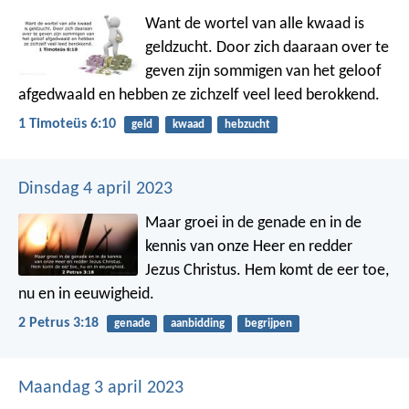
Want de wortel van alle kwaad is
geldzucht. Door zich daaraan over te
geven zijn sommigen van het geloof
afgedwaald en hebben ze zichzelf veel leed berokkend.
1 Timoteüs 6:10
geld
kwaad
hebzucht
Dinsdag 4 april 2023
Maar groei in de genade en in de
kennis van onze Heer en redder
Jezus Christus. Hem komt de eer toe,
nu en in eeuwigheid.
2 Petrus 3:18
genade
aanbidding
begrijpen
Maandag 3 april 2023