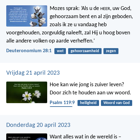
Mozes sprak: ‘Als u de
, uw God,
HEER
gehoorzaam bent en al zijn geboden,
zoals ik ze u vandaag heb
voorgehouden, zorgvuldig naleeft, zal Hij u hoog boven
alle andere volken op aarde verheffen.’
Deuteronomium 28:1
wet
gehoorzaamheid
zegen
Vrijdag 21 april 2023
Hoe kan wie jong is zuiver leven?
Door zich te houden aan uw woord.
Psalm 119:9
heiligheid
Woord van God
toerusting
Donderdag 20 april 2023
Want alles wat in de wereld is –