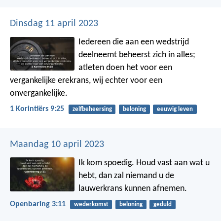
Dinsdag 11 april 2023
Iedereen die aan een wedstrijd
deelneemt beheerst zich in alles;
atleten doen het voor een
vergankelijke erekrans, wij echter voor een
onvergankelijke.
1 Korintiërs 9:25
zelfbeheersing
beloning
eeuwig leven
Maandag 10 april 2023
Ik kom spoedig. Houd vast aan wat u
hebt, dan zal niemand u de
lauwerkrans kunnen afnemen.
Openbaring 3:11
wederkomst
beloning
geduld