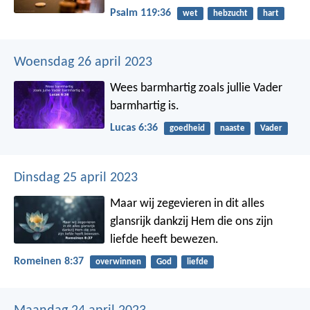
Psalm 119:36
wet
hebzucht
hart
Woensdag 26 april 2023
Wees barmhartig zoals jullie Vader
barmhartig is.
Lucas 6:36
goedheid
naaste
Vader
Dinsdag 25 april 2023
Maar wij zegevieren in dit alles
glansrijk dankzij Hem die ons zijn
liefde heeft bewezen.
Romeinen 8:37
overwinnen
God
liefde