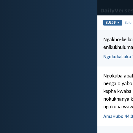
ZUL59
Zulu
Ngakho-ke ko
enikukhuluma
NgokukaLuka 
Ngokuba abal
nengalo yabo 
kepha kwaba 
nokukhanya k
ngokuba waw
AmaHubo 44:3