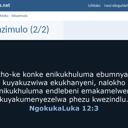
s.net
Izihloko
Ivesi elingahle
ihloko
›
Inkazimulo
azimulo (2/2)