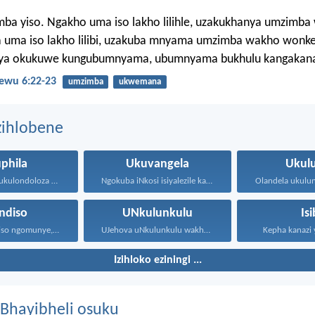
mba yiso. Ngakho uma iso lakho lilihle, uzakukhanya umzimb
 uma iso lakho lilibi, uzakuba mnyama umzimba wakho wonk
ya okukuwe kungubumnyama, ubumnyama bukhulu kangakana
wu 6:22-23
umzimba
ukwemana
zihlobene
phila
Ukuvangela
Ukul
UJehova uyakukulondoloza ebubini bonke...
Ngokuba iNkosi isiyalezile kanjalo...
indiso
UNkulunkulu
Isi
Ayikho insindiso ngomunye, ngokuba...
UJehova uNkulunkulu wakho uphakathi...
Kepha kanazi y
Izihloko eziningi ...
Bhayibheli osuku