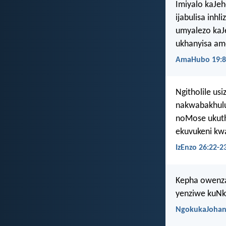
Imiyalo kaJeho
ijabulisa inhli
umyalezo kaJ
ukhanyisa am
AmaHubo 19:8
Ngitholile us
nakwabakhulu
noMose ukuth
ekuvukeni kw
IzEnzo 26:22-2
Kepha owenza 
yenziwe kuNk
NgokukaJohan