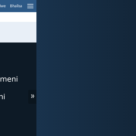
liwe
Bhalisa
»