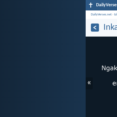
DailyVerse
DailyVerses.net
›
Iz
Ink
«