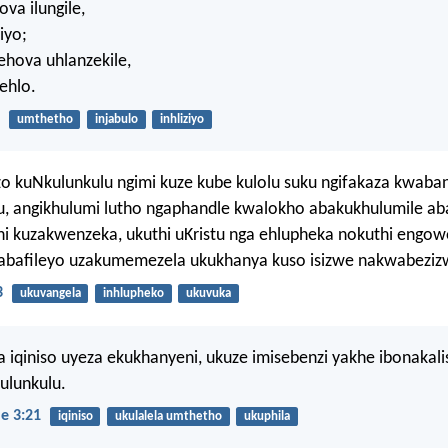
va ilungile,
ziyo;
ehova uhlanzekile,
ehlo.
umthetho
injabulo
inhliziyo
izo kuNkulunkulu ngimi kuze kube kulolu suku ngifakaza kwab
, angikhulumi lutho ngaphandle kwalokho abakukhulumile ab
i kuzakwenzeka, ukuthi uKristu nga ehlupheka nokuthi engo
abafileyo uzakumemezela ukukhanya kuso isizwe nakwabeziz
3
ukuvangela
inhlupheko
ukuvuka
iqiniso uyeza ekukhanyeni, ukuze imisebenzi yakhe ibonakali
ulunkulu.
e 3:21
iqiniso
ukulalela umthetho
ukuphila