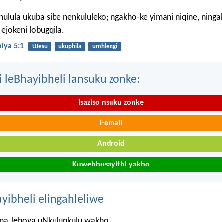
hulula ukuba sibe nenkululeko; ngakho-ke yimani niqine, ning
ejokeni lobugqila.
iya 5:1
UJesu
ukuphila
umhlengi
i leBhayibheli lansuku zonke:
Isaziso nsuku zonke
I-email
Android
Kuwebhusayithi yakho
ayibheli elingahleliwe
na Jehova uNkulunkulu wakho