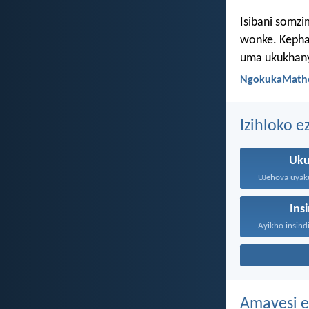
Isibani somzi
wonke. Kepha
uma ukukhan
NgokukaMathe
Izihloko e
Uku
Ins
Amavesi e