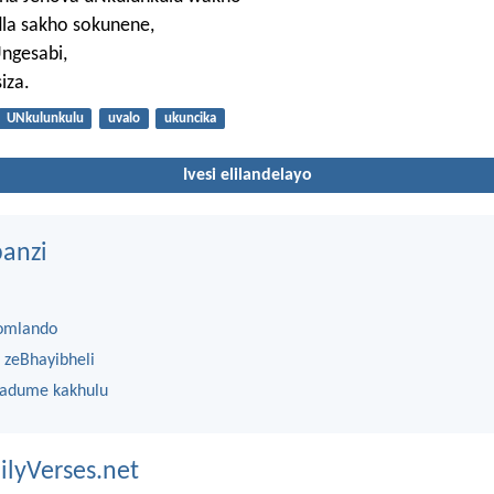
la sakho sokunene,
ngesabi,
iza.
UNkulunkulu
uvalo
ukuncika
Ivesi elilandelayo
anzi
omlando
 zeBhayibheli
 adume kakhulu
ilyVerses.net