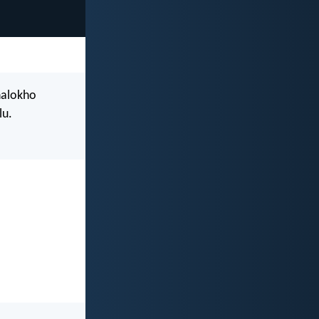
nalokho
lu.