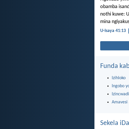
obamba isand
nothi kuwe: U
mina ngiyakus
U-Isaya 41:13
Funda kab
Izihloko
Ingobo y
Izincwadi
Amavesi
Sekela iDa