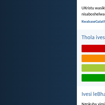
UKristu wasik
nisaboshelwa 
KwabaseGalath
Thola ives
Ivesi leBh
Ngokuba yimi