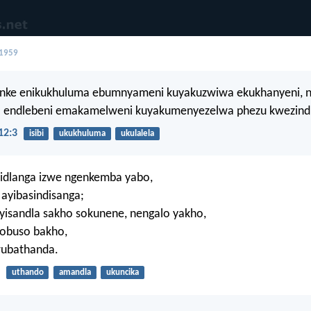
 1959
nke enikukhuluma ebumnyameni kuyakuzwiwa ekukhanyeni, 
 endlebeni emakamelweni kuyakumenyezelwa phezu kwezind
12:3
isibi
ukukhuluma
ukulalela
idlanga izwe ngenkemba yabo,
ayibasindisanga;
yisandla sakho sokunene, nengalo yakho,
obuso bakho,
ubathanda.
uthando
amandla
ukuncika