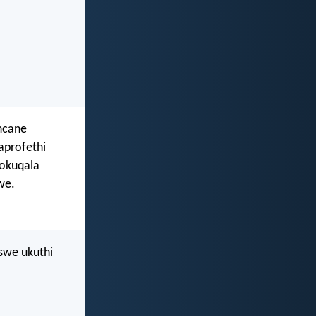
ancane
aprofethi
wokuqala
we.
swe ukuthi