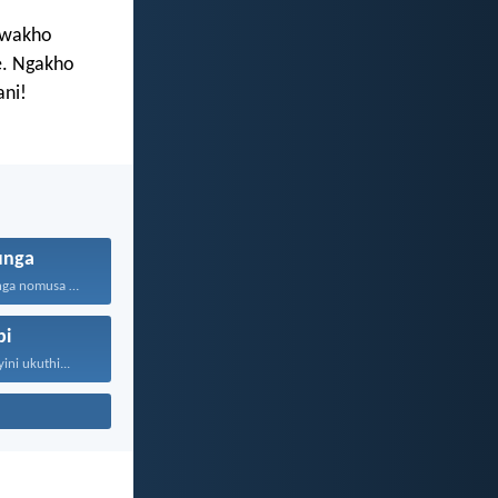
a wakho
e. Ngakho
ni!
unga
Olandela ukulunga nomusa uyafumana...
bi
ini ukuthi...