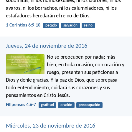
sodomitas, ni los homosexuales, ni los ladrones, ni los
avaros, ni los borrachos, ni los calumniadores, ni los
estafadores heredarán el reino de Dios.
1 Corintios 6:9-10
pecado
salvación
reino
Jueves, 24 de noviembre de 2016
No se preocupen por nada; más
bien, en toda ocasión, con oración y
ruego, presenten sus peticiones a
Dios y denle gracias. Y la paz de Dios, que sobrepasa
todo entendimiento, cuidará sus corazones y sus
pensamientos en Cristo Jesús.
Filipenses 4:6-7
gratitud
oración
preocupación
Miércoles, 23 de noviembre de 2016