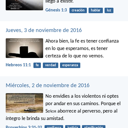
llegó a existir.
Génesis 1:3
creación
hablar
luz
Jueves, 3 de noviembre de 2016
Ahora bien, la fe es tener confianza
en lo que esperamos, es tener
certeza de lo que no vemos.
Hebreos 11:1
fe
verdad
esperanza
Miércoles, 2 de noviembre de 2016
No envidies a los violentos
ni optes
por andar en sus caminos.
Porque el
S
eñor
aborrece al perverso,
pero al
íntegro le brinda su amistad.
Proverbios 3:31-32
confianza
justicia
planificación