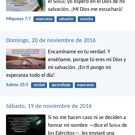
el S
eñor
;
yo espero en el Dios de mi
salvación.
¡Mi Dios me escuchará!
Miqueas 7:7
esperanza
salvación
escucha
Domingo, 20 de noviembre de 2016
Encamíname en tu verdad.
Y
enséñame,
porque tú eres mi Dios y
mi salvación.
¡En ti pongo mi
esperanza todo el día!
Salmo 25:5
verdad
aprendizaje
esperanza
Sábado, 19 de noviembre de 2016
Si no me hacen caso ni se deciden a
honrar mi nombre —dice el S
eñor
de
los Ejércitos—, les enviaré una