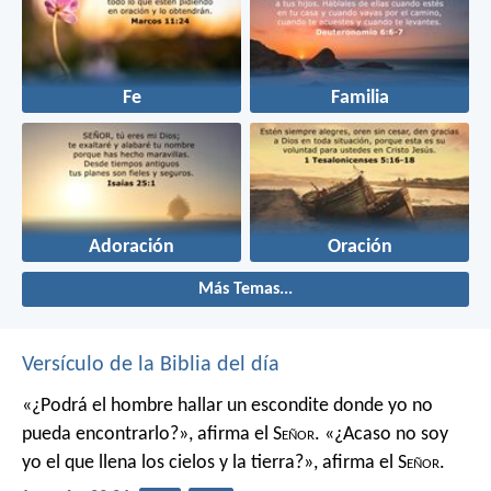
Fe
Familia
Adoración
Oración
Más Temas...
Versículo de la Biblia del día
«¿Podrá el hombre hallar un escondite
donde yo no
pueda encontrarlo?»,
afirma el S
eñor
.
«¿Acaso no soy
yo el que llena los cielos y la tierra?»,
afirma el S
eñor
.