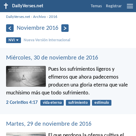
DailyVerses.net
Temas
Registrar
DailyVerses.net
›
Archivo
›
2016
Noviembre 2016
NVI
Nueva Versión Internacional
Miércoles, 30 de noviembre de 2016
Pues los sufrimientos ligeros y
efímeros que ahora padecemos
producen una gloria eterna que vale
muchísimo más que todo sufrimiento.
2 Corintios 4:17
vida eterna
sufrimiento
estímulo
Martes, 29 de noviembre de 2016
El que perdona la ofensa cultiva el