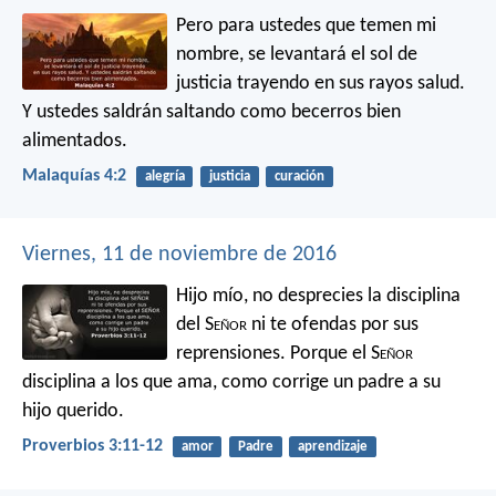
Pero para ustedes que temen mi
nombre, se levantará el sol de
justicia trayendo en sus rayos salud.
Y ustedes saldrán saltando como becerros bien
alimentados.
Malaquías 4:2
alegría
justicia
curación
Viernes, 11 de noviembre de 2016
Hijo mío, no desprecies la disciplina
del S
eñor
ni te ofendas por sus
reprensiones.
Porque el S
eñor
disciplina a los que ama,
como corrige un padre a su
hijo querido.
Proverbios 3:11-12
amor
Padre
aprendizaje