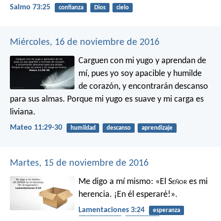
Salmo 73:25
confianza
Dios
cielo
Miércoles, 16 de noviembre de 2016
Carguen con mi yugo y aprendan de
mí, pues yo soy apacible y humilde
de corazón, y encontrarán descanso
para sus almas. Porque mi yugo es suave y mi carga es
liviana.
Mateo 11:29-30
humildad
descanso
aprendizaje
Martes, 15 de noviembre de 2016
Me digo a mí mismo:
«El S
eñor
es mi
herencia.
¡En él esperaré!».
Lamentaciones 3:24
esperanza
materialismo
reconocer