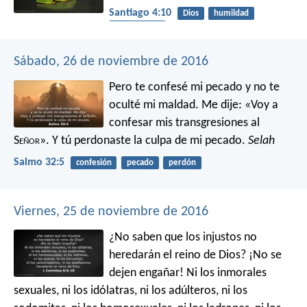
Santiago 4:10
Dios
humildad
recompensa
Sábado, 26 de noviembre de 2016
Pero te confesé mi pecado
y no te
oculté mi maldad.
Me dije: «Voy a
confesar mis transgresiones al
S
eñor
».
Y tú perdonaste la culpa de mi pecado.
Selah
Salmo 32:5
confesión
pecado
perdón
Viernes, 25 de noviembre de 2016
¿No saben que los injustos no
heredarán el reino de Dios? ¡No se
dejen engañar! Ni los inmorales
sexuales, ni los idólatras, ni los adúlteros, ni los