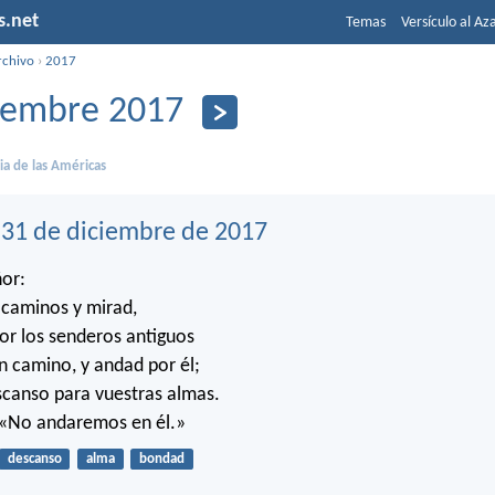
s.net
Temas
Versículo al Az
rchivo
›
2017
iembre 2017
lia de las Américas
31 de diciembre de 2017
ñor:
 caminos y mirad,
or los senderos antiguos
en camino, y andad por él;
escanso para vuestras almas.
 «No andaremos en él.»
descanso
alma
bondad