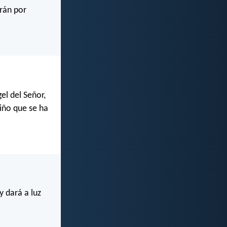
drán por
el del Señor,
Niño que se ha
y dará a luz