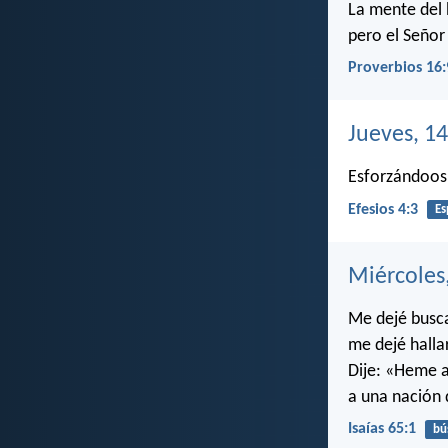
La mente del
pero el Señor 
Proverbios 16:
Jueves, 1
Esforzándoos p
Efesios 4:3
Es
Miércoles
Me dejé busca
me dejé halla
Dije: «Heme a
a una nación
Isaías 65:1
bú