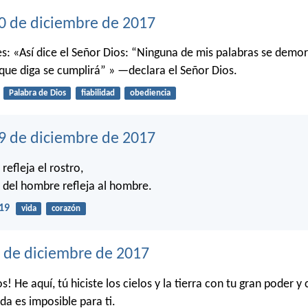
0 de diciembre de 2017
les: «Así dice el Señor Dios: “Ninguna de mis palabras se demo
que diga se cumplirá” » —declara el Señor Dios.
Palabra de Dios
fiabilidad
obediencia
29 de diciembre de 2017
efleja el rostro,
n del hombre refleja al hombre.
19
vida
corazón
8 de diciembre de 2017
s! He aquí, tú hiciste los cielos y la tierra con tu gran poder y
da es imposible para ti.