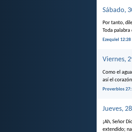
Sábado, 3
Por tanto, di
Toda palabra 
Ezequiel 12:28
Viernes, 
Como el agua r
así el corazó
Proverbios 27:
Jueves, 2
¡Ah, Señor Dio
extendido; na