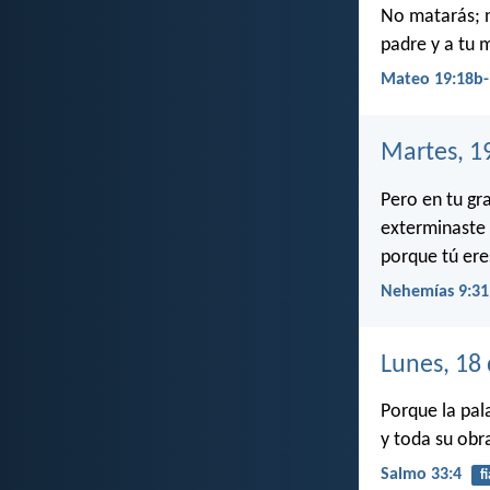
No matarás; n
padre y a tu 
Mateo 19:18b-
Martes, 1
Pero en tu gr
exterminaste 
porque tú ere
Nehemías 9:31
Lunes, 18
Porque la pal
y toda su obr
Salmo 33:4
f