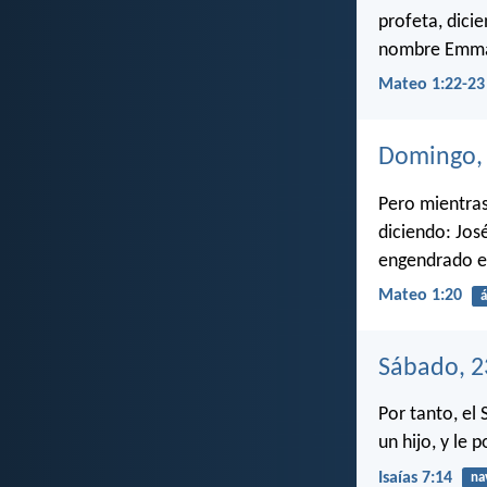
profeta, dicie
nombre Emmanu
Mateo 1:22-23
Domingo, 
Pero mientras
diciendo: Jos
engendrado en
Mateo 1:20
á
Sábado, 2
Por tanto, el
un hijo, y le
Isaías 7:14
na