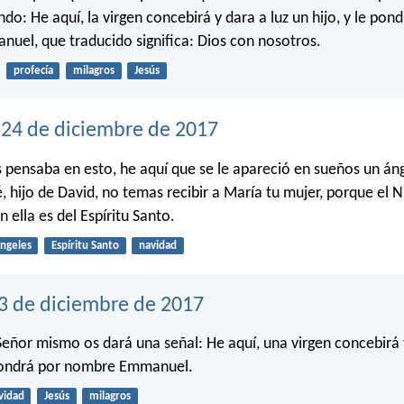
ndo: He aquí, la virgen concebirá y dara a luz un hijo, y le pon
el, que traducido significa: Dios con nosotros.
profecía
milagros
Jesús
24 de diciembre de 2017
 pensaba en esto, he aquí que se le apareció en sueños un áng
é, hijo de David, no temas recibir a María tu mujer, porque el 
 ella es del Espíritu Santo.
ngeles
Espíritu Santo
navidad
3 de diciembre de 2017
 Señor mismo os dará una señal: He aquí, una virgen concebirá 
 pondrá por nombre Emmanuel.
vidad
Jesús
milagros