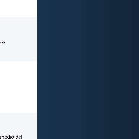
os.
 medio del