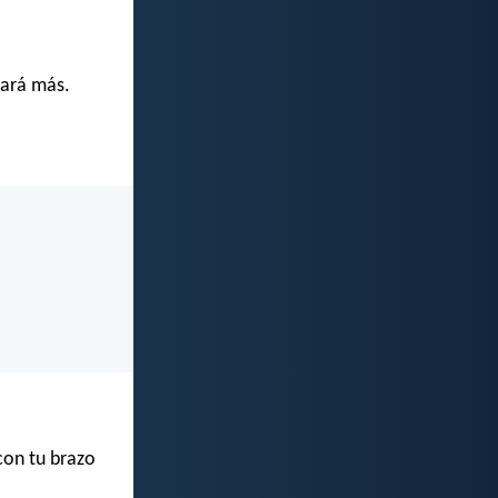
rará más.
 con tu brazo