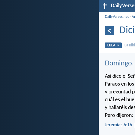
DailyVerse
DailyVerses.net
›
A
Dic
LBLA
La Bib
Domingo, 
Así dice el Se
Paraos en los
y preguntad p
cuál es el bu
y hallaréis d
Pero dijeron:
Jeremías 6:16