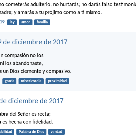
o cometerás adulterio; no hurtarás; no darás falso testimoni
madre; y amarás a tu prójimo como a ti mismo.
19
ley
amor
familia
9 de diciembre de 2017
an compasión no los
ni los abandonaste,
s un Dios clemente y compasivo.
gracia
misericordia
proximidad
 de diciembre de 2017
abra del Señor es recta;
a es hecha con fidelidad.
iabilidad
Palabra de Dios
verdad