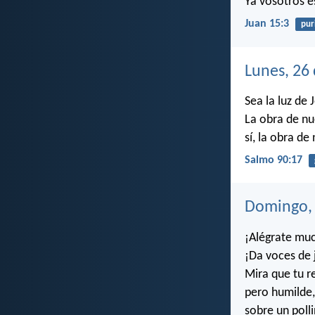
Ya vosotros e
Juan 15:3
pur
Lunes, 26
Sea la luz de
La obra de n
sí, la obra d
Salmo 90:17
Domingo, 
¡Alégrate muc
¡Da voces de j
Mira que tu re
pero humilde,
sobre un polli