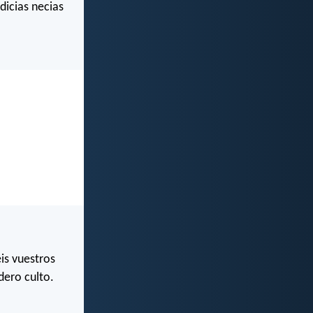
dicias necias
is vuestros
dero culto.