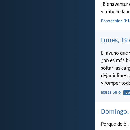
¡Bienaventura
y obtiene la i
Proverbios 3:1
Lunes, 19
El ayuno que 
¿no es más bi
soltar las car
dejar ir libre
y romper tod
Isaías 58:6
ay
Domingo, 
Porque de él, 