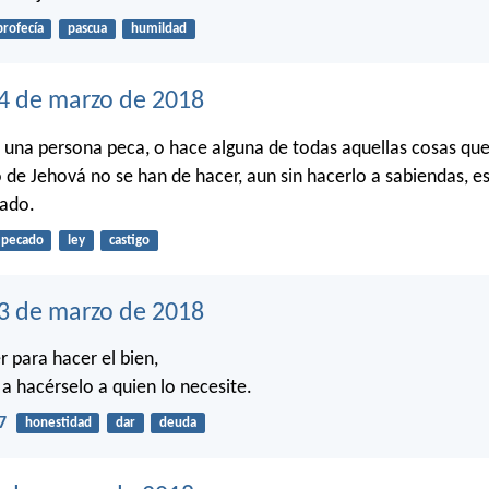
profecía
pascua
humildad
4 de marzo de 2018
i una persona peca, o hace alguna de todas aquellas cosas qu
e Jehová no se han de hacer, aun sin hacerlo a sabiendas, es
cado.
pecado
ley
castigo
23 de marzo de 2018
r para hacer el bien,
 a hacérselo a quien lo necesite.
7
honestidad
dar
deuda