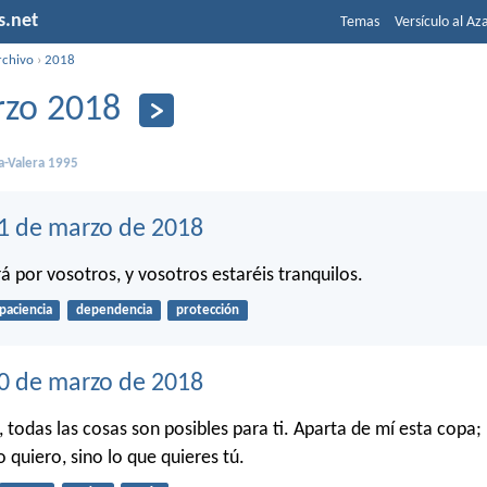
s.net
Temas
Versículo al Az
rchivo
›
2018
zo 2018
a-Valera 1995
1 de marzo de 2018
á por vosotros, y vosotros estaréis tranquilos.
paciencia
dependencia
protección
30 de marzo de 2018
, todas las cosas son posibles para ti. Aparta de mí esta copa;
 quiero, sino lo que quieres tú.