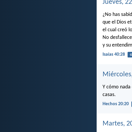
Jueves, 2
¿No has sabid
que el Dios e
el cual creó l
No desfallece
y su entendim
Isaías 40:28
c
Miércoles
Y cómo nada q
casas.
Hechos 20:20
Martes, 2