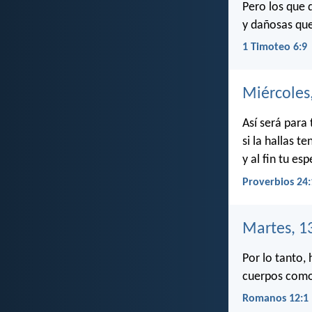
Pero los que 
y dañosas que
1 Timoteo 6:9
Miércoles
Así será para 
si la hallas 
y al fin tu es
Proverbios 24:
Martes, 1
Por lo tanto,
cuerpos como 
Romanos 12:1