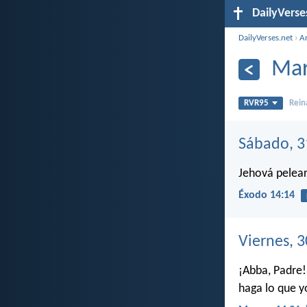
DailyVerse
DailyVerses.net
›
A
Mar
RVR95
Rein
Sábado, 3
Jehová pelear
Éxodo 14:14
Viernes, 
¡Abba, Padre!
haga lo que yo