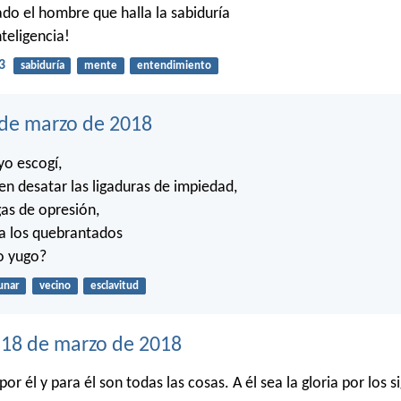
do el hombre que halla la sabiduría
nteligencia!
3
sabiduría
mente
entendimiento
 de marzo de 2018
yo escogí,
en desatar las ligaduras de impiedad,
gas de opresión,
s a los quebrantados
o yugo?
unar
vecino
esclavitud
18 de marzo de 2018
por él y para él son todas las cosas. A él sea la gloria por los 