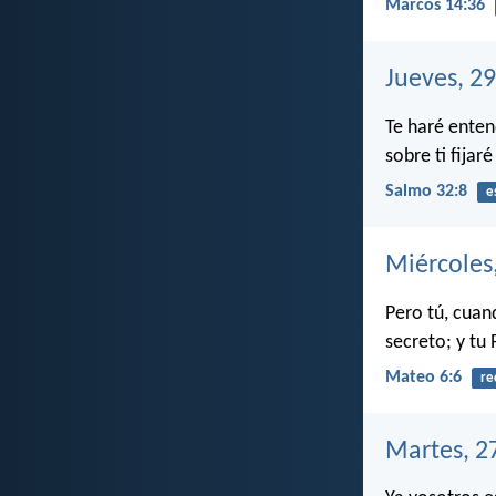
Marcos 14:36
Jueves, 2
Te haré enten
sobre ti fijaré
Salmo 32:8
e
Miércoles
Pero tú, cuand
secreto; y tu
Mateo 6:6
re
Martes, 2