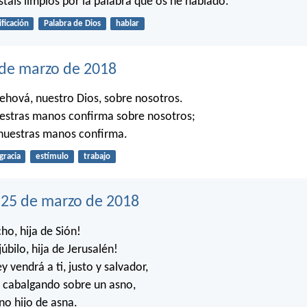
stáis limpios por la palabra que os he hablado.
ificación
Palabra de Dios
hablar
 de marzo de 2018
 Jehová, nuestro Dios, sobre nosotros.
uestras manos confirma sobre nosotros;
e nuestras manos confirma.
gracia
estímulo
trabajo
25 de marzo de 2018
ho, hija de Sión!
úbilo, hija de Jerusalén!
y vendrá a ti, justo y salvador,
 cabalgando sobre un asno,
no hijo de asna.