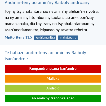
Andinin-teny ao amin'ny Baiboly androany
Toy ny tsy ahafantaranao ny amin'ny alehan'ny rivotra,
na ny amin'ny fitombon'ny taolana ao an-kibon'izay
manan'anaka, dia toy izany no tsy ahafantaranao ny
asan'Andriamanitra, Mpanao ny zavatra rehetra.
Mpitoriteny 11:5
Andriamanitra
mahatakatra
Te hahazo andin-teny ao amin'ny Baiboly
isan'andro :
Fampandrenesana isan'andro
Mailaka
Android
Ao amin'ny tranonkalanao