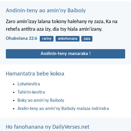
Andinin-teny ao amin'ny Baiboly
Zaro amin'izay lalana tokony halehany ny zaza,
Ka na
rehefa antitra aza izy, dia tsy hiala amin'izany.
Ohabolana 22:6
rariny
ankohonana
zaza
Andinin-teny manaraka !
Hamantatra bebe kokoa
Lohahevitra
Tahirin-kevitra
Boky ao amin'ny Baiboly
Andin-teny ao amin'ny Baiboly malaza indrindra
Ho fanohanana ny DailyVerses.net