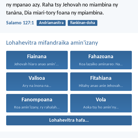
ny mpanao azy.
Raha tsy Jehovah no miambina ny
tanàna,
Dia miari-tory foana ny mpiambina.
Salamo 127:1
Andriamanitra
fiankinan-doha
Lohahevitra mifandraika amin'izany
Fiainana
Fahazoana
Jehovah hiaro anao amin'ny...
Koa lazaiko aminareo: Na...
Valisoa
Fitahiana
Ary na inona na...
Hitahy anao anie Jehovah...
Fanompoana
Vola
Koa amin'izany, ry rahalahy...
Aoka tsy ho amin'ny...
Lohahevitra hafa...