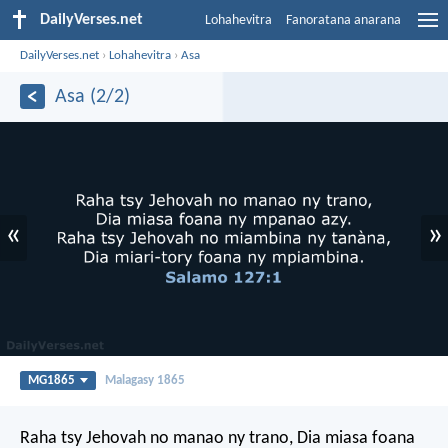
DailyVerses.net
Lohahevitra
Fanoratana anarana
DailyVerses.net
›
Lohahevitra
›
Asa
Asa (2/2)
«
»
MG1865
Malagasy 1865
Raha tsy Jehovah no manao ny trano,
Dia miasa foana