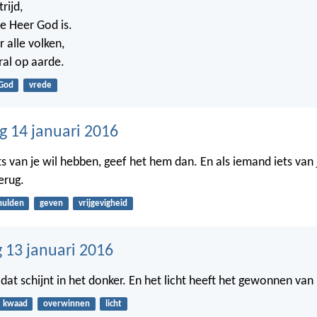
rijd,
e Heer God is.
r alle volken,
ral op aarde.
God
vrede
 14 januari 2016
ts van je wil hebben, geef het hem dan. En als iemand iets van 
erug.
hulden
geven
vrijgevigheid
13 januari 2016
ht dat schijnt in het donker. En het licht heeft het gewonnen van
kwaad
overwinnen
licht