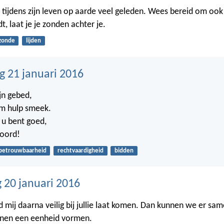
 tijdens zijn leven op aarde veel geleden. Wees bereid om ook 
dt, laat je je zonden achter je.
zonde
lijden
 21 januari 2016
jn gebed,
om hulp smeek.
 u bent goed,
woord!
betrouwbaarheid
rechtvaardigheid
bidden
20 januari 2016
 mij daarna veilig bij jullie laat komen. Dan kunnen we er same
enen een eenheid vormen.