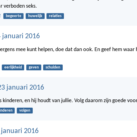
r verboden seks.
2
begeerte
huwelijk
relaties
 januari 2016
 ergens mee kunt helpen, doe dat dan ook. En geef hem waar h
eerlijkheid
geven
schulden
23 januari 2016
ds kinderen, en hij houdt van jullie. Volg daarom zijn goede voo
inderen
volgen
 januari 2016