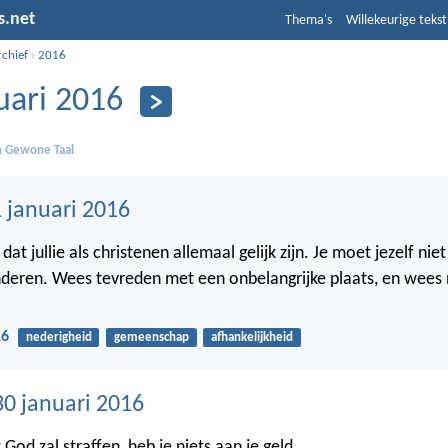
s.net
Thema's
Willekeurige tekst
rchief
›
2016
uari 2016
in Gewone Taal
 januari 2016
dat jullie als christenen allemaal gelijk zijn. Je moet jezelf niet
deren. Wees tevreden met een onbelangrijke plaats, en wees 
16
nederigheid
gemeenschap
afhankelijkheid
30 januari 2016
God zal straffen, heb je niets aan je geld.