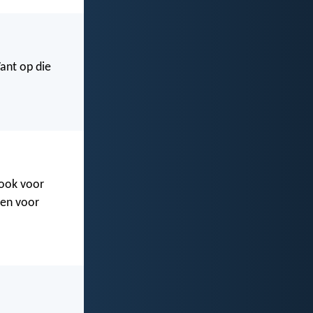
ant op die
 ook voor
oen voor