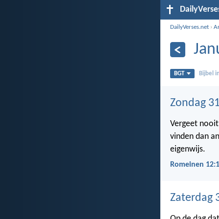
DailyVerse
DailyVerses.net
›
A
Jan
BGT
Bijbel 
Zondag 31
Vergeet nooit 
vinden dan an
eigenwijs.
Romeinen 12:
Zaterdag 
Op de dag dat 