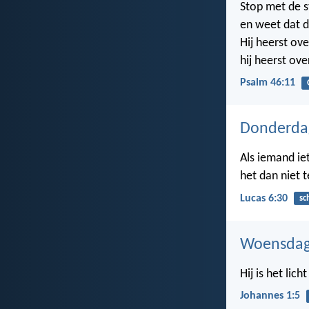
Stop met de st
en weet dat d
Hij heerst ove
hij heerst ove
Psalm 46:11
Donderdag
Als iemand ie
het dan niet t
Lucas 6:30
sc
Woensdag 
Hij is het lic
Johannes 1:5