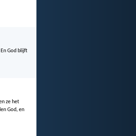
En God blijft
en ze het
den God, en