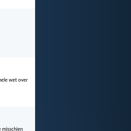
hele wet over
e misschien