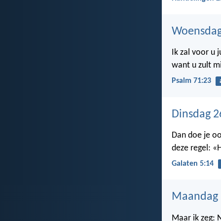
Woensdag 
Ik zal voor u 
want u zult mi
Psalm 71:23
Dinsdag 2
Dan doe je oo
deze regel: «
Galaten 5:14
Maandag 2
Maar ik zeg: 