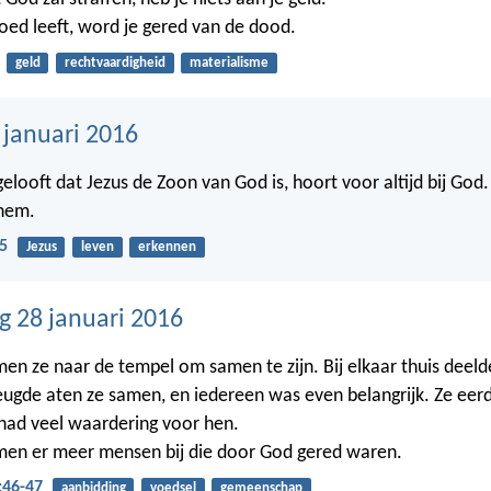
goed leeft, word je gered van de dood.
geld
rechtvaardigheid
materialisme
 januari 2016
elooft dat Jezus de Zoon van God is, hoort voor altijd bij God. 
 hem.
5
Jezus
leven
erkennen
 28 januari 2016
en ze naar de tempel om samen te zijn. Bij elkaar thuis deeld
eugde aten ze samen, en iedereen was even belangrijk. Ze eer
 had veel waardering voor hen.
men er meer mensen bij die door God gered waren.
:46-47
aanbidding
voedsel
gemeenschap