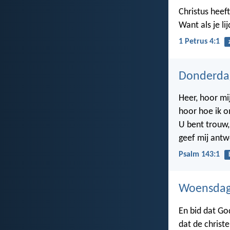
Christus heeft
Want als je lij
1 Petrus 4:1
Donderdag
Heer, hoor mi
hoor hoe ik 
U bent trouw,
geef mij ant
Psalm 143:1
Woensdag 
En bid dat God
dat de christ