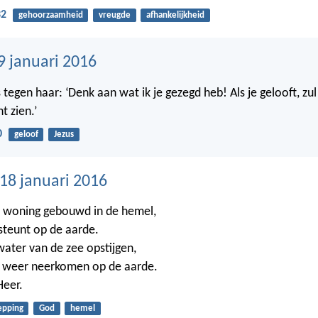
32
gehoorzaamheid
vreugde
afhankelijkheid
9 januari 2016
 tegen haar: ‘Denk aan wat ik je gezegd heb! Als je gelooft, zul
 zien.’
0
geloof
Jezus
8 januari 2016
n woning gebouwd in de hemel,
steunt op de aarde.
water van de zee opstijgen,
et weer neerkomen op de aarde.
Heer.
epping
God
hemel