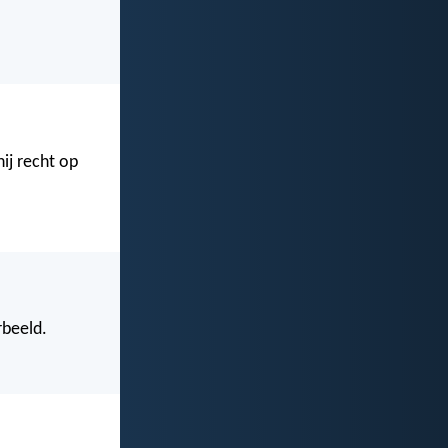
ij recht op
rbeeld.