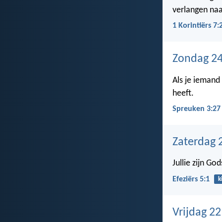
verlangen naa
1 Korintiërs 7:
Zondag 24
Als je iemand
heeft.
Spreuken 3:27
Zaterdag 
Jullie zijn Go
Efeziërs 5:1
k
Vrijdag 22