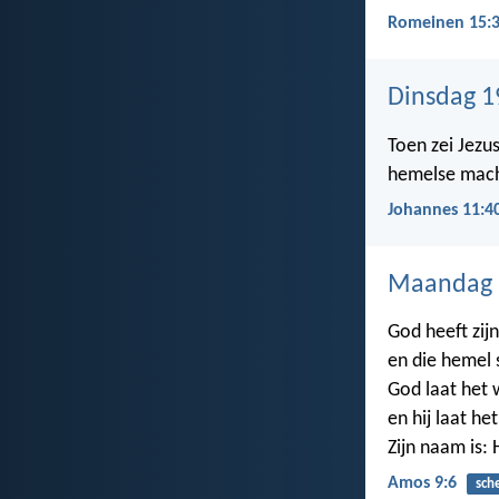
Romeinen 15:
Dinsdag 1
Toen zei Jezus
hemelse macht
Johannes 11:4
Maandag 1
God heeft zij
en die hemel 
God laat het 
en hij laat h
Zijn naam is: 
Amos 9:6
sch