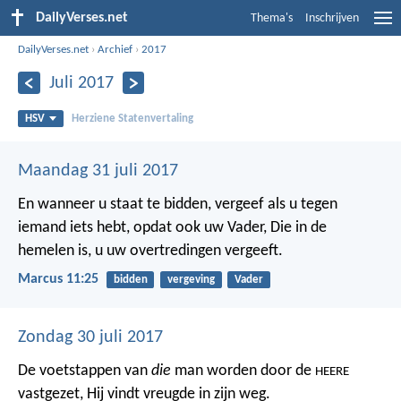
DailyVerses.net
Thema's
Inschrijven
DailyVerses.net
›
Archief
›
2017
Juli 2017
HSV
Herziene Statenvertaling
Maandag 31 juli 2017
En wanneer u staat te bidden, vergeef als u tegen
iemand iets hebt, opdat ook uw Vader, Die in de
hemelen is, u uw overtredingen vergeeft.
Marcus 11:25
bidden
vergeving
Vader
Zondag 30 juli 2017
De voetstappen van
die
man worden door de
HEERE
vastgezet,
Hij vindt vreugde in zijn weg.