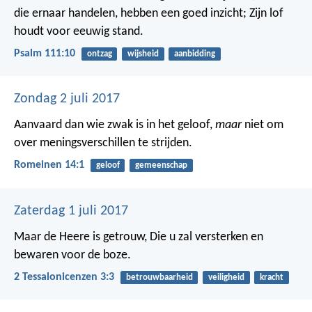
die ernaar handelen, hebben een goed inzicht;
Zijn lof
houdt voor eeuwig stand.
Psalm 111:10
ontzag
wijsheid
aanbidding
Zondag 2 juli 2017
Aanvaard dan wie zwak is in het geloof,
maar
niet om
over meningsverschillen te strijden.
Romeinen 14:1
geloof
gemeenschap
Zaterdag 1 juli 2017
Maar de Heere is getrouw, Die u zal versterken en
bewaren voor de boze.
2 Tessalonicenzen 3:3
betrouwbaarheid
veiligheid
kracht