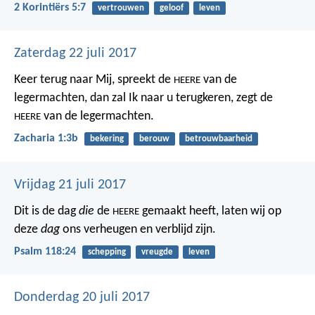
2 Korintiërs 5:7
vertrouwen
geloof
leven
Zaterdag 22 juli 2017
Keer terug naar Mij,
spreekt de
van de
HEERE
legermachten,
dan zal Ik naar u terugkeren,
zegt de
van de legermachten.
HEERE
Zacharia 1:3b
bekering
berouw
betrouwbaarheid
Vrijdag 21 juli 2017
Dit is de dag
die
de
gemaakt heeft,
laten wij op
HEERE
deze
dag
ons verheugen en verblijd zijn.
Psalm 118:24
schepping
vreugde
leven
Donderdag 20 juli 2017