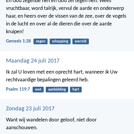
En God zegende hen en God zei tegen hen: Wees
vruchtbaar, word talrijk, vervul de aarde en onderwerp
haar, en heers over de vissen van de zee, over de vogels
in de lucht en over al de dieren die over de aarde
kruipen!
Genesis 1:28
zegen
schepping
wereld
Maandag 24 juli 2017
Ik zal U loven met een oprecht hart,
wanneer ik Uw
rechtvaardige bepalingen geleerd heb.
Psalm 119:7
wet
aanbidding
hart
Zondag 23 juli 2017
Want wij wandelen door geloof, niet door
aanschouwen.