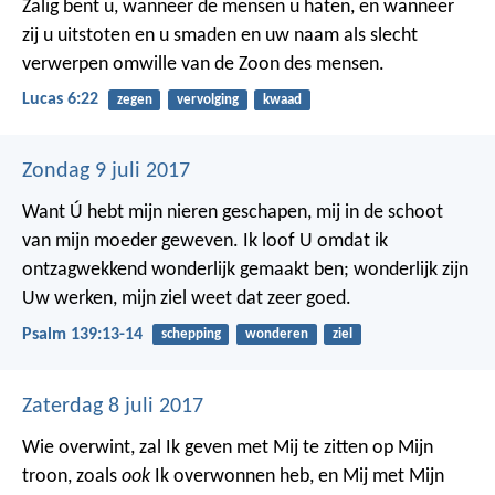
Zalig bent u, wanneer de mensen u haten, en wanneer
zij u uitstoten en u smaden en uw naam als slecht
verwerpen omwille van de Zoon des mensen.
Lucas 6:22
zegen
vervolging
kwaad
Zondag 9 juli 2017
Want Ú hebt mijn nieren geschapen,
mij in de schoot
van mijn moeder geweven.
Ik loof U omdat ik
ontzagwekkend wonderlijk gemaakt ben;
wonderlijk zijn
Uw werken,
mijn ziel weet dat zeer goed.
Psalm 139:13-14
schepping
wonderen
ziel
Zaterdag 8 juli 2017
Wie overwint, zal Ik geven met Mij te zitten op Mijn
troon, zoals
ook
Ik overwonnen heb, en Mij met Mijn