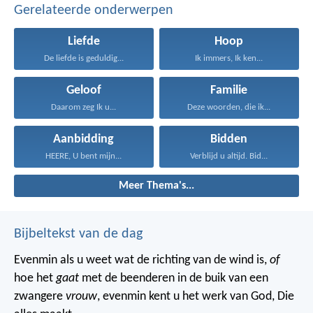
Gerelateerde onderwerpen
Liefde
Hoop
De liefde is geduldig...
Ik immers, Ik ken...
Geloof
Familie
Daarom zeg Ik u...
Deze woorden, die ik...
Aanbidding
Bidden
HEERE, U bent mijn...
Verblijd u altijd. Bid...
Meer Thema's...
Bijbeltekst van de dag
Evenmin als u weet wat de richting van de wind is,
of
hoe het
gaat
met de beenderen in de buik van een
zwangere
vrouw
, evenmin kent u het werk van God, Die