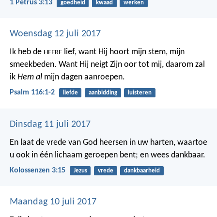
1 Petrus 3:13
goedheid
kwaad
werken
Woensdag 12 juli 2017
Ik heb de
lief,
want Hij hoort mijn stem, mijn
HEERE
smeekbeden.
Want Hij neigt Zijn oor tot mij,
daarom zal
ik
Hem al
mijn dagen aanroepen.
Psalm 116:1-2
liefde
aanbidding
luisteren
Dinsdag 11 juli 2017
En laat de vrede van God heersen in uw harten, waartoe
u ook in één lichaam geroepen bent; en wees dankbaar.
Kolossenzen 3:15
Jezus
vrede
dankbaarheid
Maandag 10 juli 2017