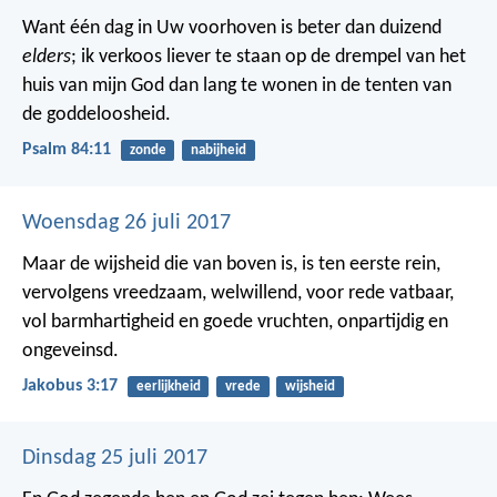
Want één dag in Uw voorhoven
is beter dan duizend
elders
;
ik verkoos liever te staan op de drempel van het
huis van mijn God
dan lang te wonen in de tenten van
de goddeloosheid.
Psalm 84:11
zonde
nabijheid
Woensdag 26 juli 2017
Maar de wijsheid die van boven is, is ten eerste rein,
vervolgens vreedzaam, welwillend, voor rede vatbaar,
vol barmhartigheid en goede vruchten, onpartijdig en
ongeveinsd.
Jakobus 3:17
eerlijkheid
vrede
wijsheid
Dinsdag 25 juli 2017