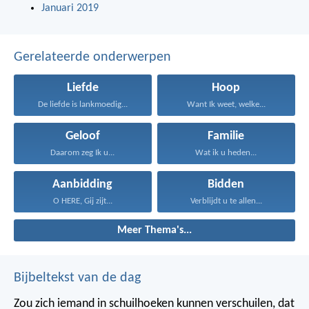
Januari 2019
Gerelateerde onderwerpen
Liefde
Hoop
De liefde is lankmoedig...
Want Ik weet, welke...
Geloof
Familie
Daarom zeg Ik u...
Wat ik u heden...
Aanbidding
Bidden
O HERE, Gij zijt...
Verblijdt u te allen...
Meer Thema's...
Bijbeltekst van de dag
Zou zich iemand in schuilhoeken kunnen verschuilen, dat