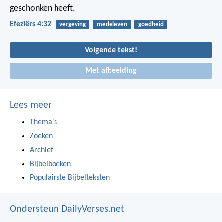
geschonken heeft.
Efeziërs 4:32
vergeving
medeleven
goedheid
Volgende tekst!
Met afbeelding
Lees meer
Thema's
Zoeken
Archief
Bijbelboeken
Populairste Bijbelteksten
Ondersteun DailyVerses.net