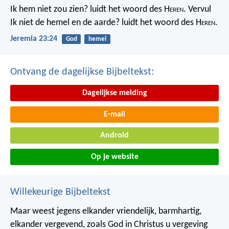
Ik hem niet zou zien? luidt het woord des H
eren
. Vervul
Ik niet de hemel en de aarde? luidt het woord des H
eren
.
Jeremia 23:24
God
hemel
Ontvang de dagelijkse Bijbeltekst:
Dagelijkse melding
E-mail
Android
Op je website
Willekeurige Bijbeltekst
Maar weest jegens elkander vriendelijk, barmhartig,
elkander vergevend, zoals God in Christus u vergeving