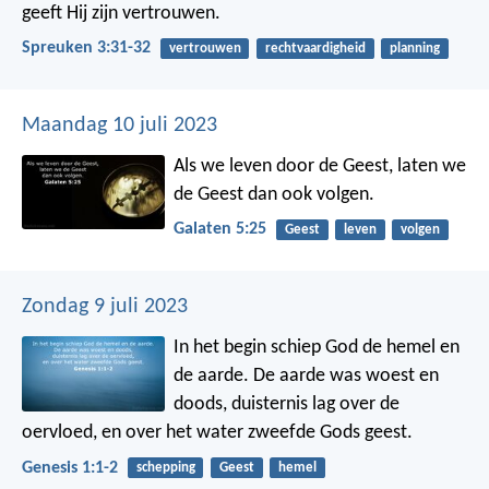
geeft Hij zijn vertrouwen.
Spreuken 3:31-32
vertrouwen
rechtvaardigheid
planning
Maandag 10 juli 2023
Als we leven door de Geest, laten we
de Geest dan ook volgen.
Galaten 5:25
Geest
leven
volgen
Zondag 9 juli 2023
In het begin schiep God de hemel en
de aarde. De aarde was woest en
doods, duisternis lag over de
oervloed, en over het water zweefde Gods geest.
Genesis 1:1-2
schepping
Geest
hemel