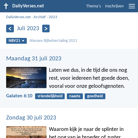
DailyVerses.net
Thema's
Inschrijven
DailyVerses.net
›
Archief
›
2023
Juli 2023
NBV21
Nieuwe Bijbelvertaling 2021
Maandag 31 juli 2023
Laten we dus, in de tijd die ons nog
rest, voor iedereen het goede doen,
vooral voor onze geloofsgenoten.
Galaten 6:10
vriendelijkheid
naaste
goedheid
Zondag 30 juli 2023
Waarom kijk je naar de splinter in
het oog van je broeder of zuster,