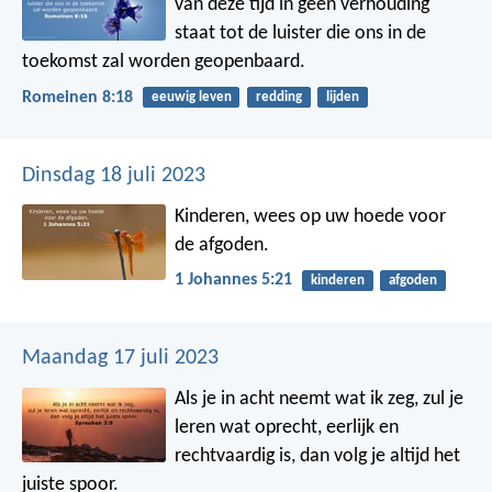
van deze tijd in geen verhouding
staat tot de luister die ons in de
toekomst zal worden geopenbaard.
Romeinen 8:18
eeuwig leven
redding
lijden
Dinsdag 18 juli 2023
Kinderen, wees op uw hoede voor
de afgoden.
1 Johannes 5:21
kinderen
afgoden
Maandag 17 juli 2023
Als je in acht neemt wat ik zeg,
zul je
leren wat oprecht, eerlijk en
rechtvaardig is,
dan volg je altijd het
juiste spoor.