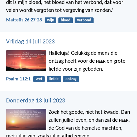
dit is mijn bloed, het bloed van het verbond, dat voor
velen wordt vergoten tot vergeving van zonden.’
Matteüs 26:27-28
wijn
bloed
verbond
Vrijdag 14 juli 2023
Halleluja!
Gelukkig de mens die
ontzag heeft voor de
en grote
HEER
liefde voor zijn geboden.
Psalm 112:1
wet
liefde
ontzag
Donderdag 13 juli 2023
Zoek het goede, niet het kwade. Dan
zullen jullie leven, en dan zal de
,
HEER
de God van de hemelse machten,
met jullie zijn, zoals jullie altijd zeggen.