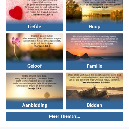
Liefde
Hoop
Geloof
Familie
Aanbidding
Bidden
Meer Thema's...