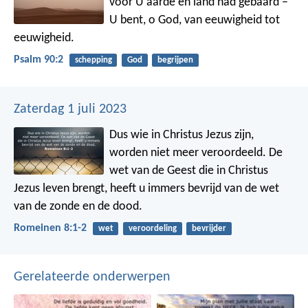
voor U aarde en land had gebaard –
U bent, o God, van eeuwigheid tot
eeuwigheid.
Psalm 90:2
schepping
God
begrijpen
Zaterdag 1 juli 2023
Dus wie in Christus Jezus zijn,
worden niet meer veroordeeld. De
wet van de Geest die in Christus
Jezus leven brengt, heeft u immers bevrijd van de wet
van de zonde en de dood.
Romeinen 8:1-2
wet
veroordeling
bevrijder
Gerelateerde onderwerpen