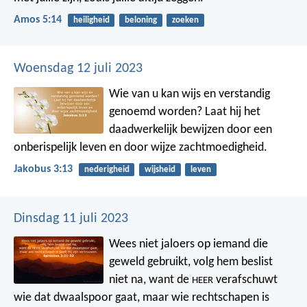
Amos 5:14
heiligheid
beloning
zoeken
Woensdag 12 juli 2023
Wie van u kan wijs en verstandig
genoemd worden? Laat hij het
daadwerkelijk bewijzen door een
onberispelijk leven en door wijze zachtmoedigheid.
Jakobus 3:13
nederigheid
wijsheid
leven
Dinsdag 11 juli 2023
Wees niet jaloers op iemand die
geweld gebruikt,
volg hem beslist
niet na,
want de
verafschuwt
HEER
wie dat dwaalspoor gaat,
maar wie rechtschapen is