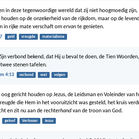
ken in deze tegenwoordige wereld dat zij niet hoogmoedig zijn,
d houden op de onzekerheid van de rijkdom, maar op de leven
en in rijke mate verschaft om
ervan
te genieten.
7
geld
vreugde
materialisme
Zijn verbond bekend, dat Hij u beval te doen, de Tien Woorden,
 twee stenen tafelen.
m 4:13
verbond
wet
volgen
et oog gericht houden op Jezus, de Leidsman en Voleinder van he
reugde die Hem in het vooruitzicht was gesteld, het kruis ver
ht en zit nu aan de rechter
hand
van de troon van God.
geloof
Verlosser
Jezus