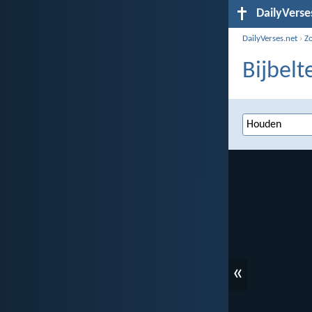
DailyVerse
DailyVerses.net
›
Z
Bijbelt
«