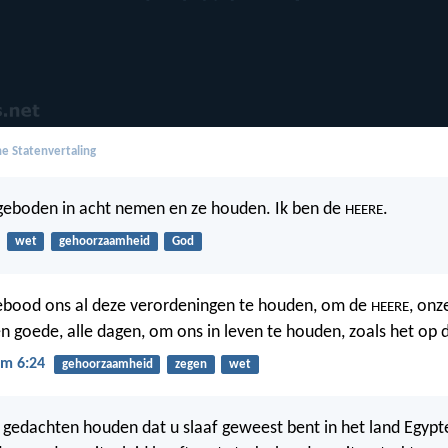
e Statenvertaling
geboden in acht nemen en ze houden. Ik ben de
.
HEERE
wet
gehoorzaamheid
God
bood ons al deze verordeningen te houden, om de
, onz
HEERE
en goede, alle dagen, om ons in leven te houden, zoals het op d
m 6:24
gehoorzaamheid
zegen
wet
n gedachten houden dat u slaaf geweest bent in het land Egypt