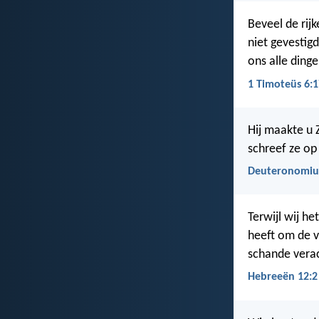
Beveel de rij
niet gevestig
ons alle ding
1 Timoteüs 6:1
Hij maakte u 
schreef ze op
Deuteronomiu
Terwijl wij h
heeft om de v
schande verac
Hebreeën 12:2