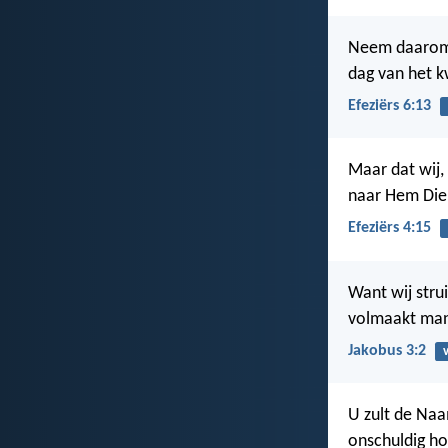
Neem daarom 
dag van het k
Efeziërs 6:13
Maar dat wij,
naar Hem Die 
Efeziërs 4:15
Want wij strui
volmaakt man,
Jakobus 3:2
U zult de Na
onschuldig ho