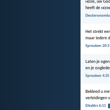
, uw God
HEERE
heeft de
HEER
Deuteronomiu
Het strekt ee
maar iedere d
Spreuken 20:3
Laten je ogen
en je ooglede
Spreuken 4:25
Bekleed u met
verleidingen v
Efeziërs 6:11