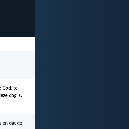
e God, te
eze dag is.
e en dat de