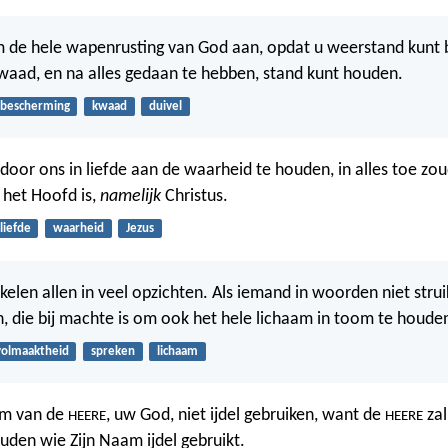
de hele wapenrusting van God aan, opdat u weerstand kunt 
waad, en na alles gedaan te hebben, stand kunt houden.
bescherming
kwaad
duivel
 door ons in liefde aan de waarheid te houden, in alles toe zo
het Hoofd is,
namelijk
Christus.
liefde
waarheid
Jezus
kelen allen in veel opzichten. Als iemand in woorden niet struike
 die bij machte is om ook het hele lichaam in toom te houde
volmaaktheid
spreken
lichaam
am van de
, uw God, niet ijdel gebruiken, want de
zal
HEERE
HEERE
uden wie Zijn Naam ijdel gebruikt.