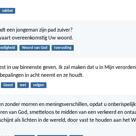
sabbat
t een jongeman zijn pad zuiver?
aart overeenkomstig Uw woord.
heiligheid
Woord van God
toerusting
eest in uw binnenste geven. Ik zal maken dat u in Mijn verorde
bepalingen in acht neemt en ze houdt.
Geest
wet
volgen
en zonder morren en meningsverschillen, opdat u onberispelij
nderen van God, smetteloos te midden van een verkeerd en ontaa
chijnt als lichten in de wereld, door vast te houden aan het 