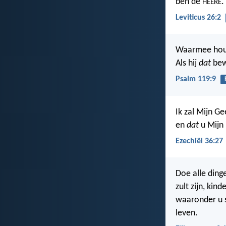
ben de
.
HEERE
Leviticus 26:2
Waarmee houd
Als hij
dat
bew
Psalm 119:9
Ik zal Mijn G
en
dat
u Mijn 
Ezechiël 36:27
Doe alle ding
zult zijn, ki
waaronder u s
leven.