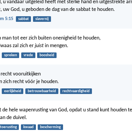
, u vandaar uitgeleid heeft met sterke hand en uitgestrekte 
, uw God, u geboden de dag van de sabbat te houden.
E
m 5:15
sabbat
slavernij
n man tot eer zich buiten onenigheid te houden,
waas zal zich er
juist
in mengen.
spreken
vrede
boosheid
 recht vooruitkijken
n zich recht vóór je houden.
eerlijkheid
betrouwbaarheid
rechtvaardigheid
 de hele wapenrusting van God, opdat u stand kunt houden teg
an de duivel.
toerusting
kwaad
bescherming