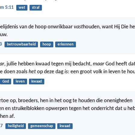
m 5:11
wet
straf
belijdenis van de hoop onwrikbaar
vast
houden, want Hij Die he
ouw.
3
betrouwbaarheid
hoop
erkennen
ar
, jullie hebben kwaad tegen mij bedacht,
maar
God heeft da
te doen zoals
het
op deze dag
is
: een groot volk in leven te ho
God
leven
kwaad
ertoe op, broeders, hen in het oog te houden die onenigheden
 en struikelblokken opwerpen tegen het onderricht dat u he
hen af.
17
heiligheid
gemeenschap
kwaad