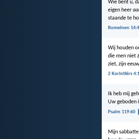
Wie bent u, da
eigen heer
aa
staande te h
Romeinen 14:
Wij houden on
die men niet z
ziet, zijn eeuw
2 Korintiërs 4:
Ik heb mij ge
Uw geboden i
Psalm 119:60
Mijn sabbatte