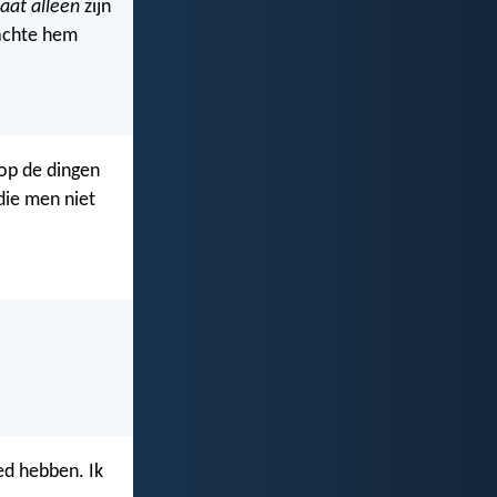
aat alleen
zijn
machte hem
op de dingen
 die men niet
ed hebben. Ik