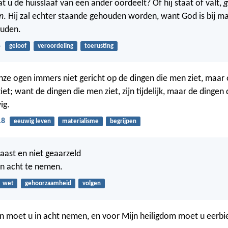
t u de huisslaaf van een ander oordeelt? Of hij staat of valt,
g
n
. Hij zal echter staande gehouden worden, want God is bij 
ouden.
4
geloof
veroordeling
toerusting
ze ogen immers niet gericht op de dingen die men ziet, maar 
iet; want de dingen die men ziet, zijn tijdelijk, maar de dingen
ig.
18
eeuwig leven
materialisme
begrijpen
haast en niet geaarzeld
n acht te nemen.
wet
gehoorzaamheid
volgen
n moet u in acht nemen, en voor Mijn heiligdom moet u eerbi