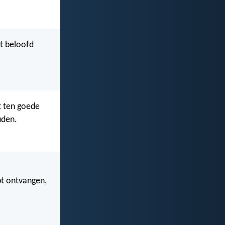
t beloofd
t ten goede
uden.
bt ontvangen,