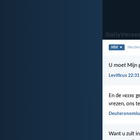
HSV
Herzien
U moet Mijn 
Leviticus 22:31
En de
ge
HEERE
vrezen, ons t
Deuteronomiu
Want u zult i