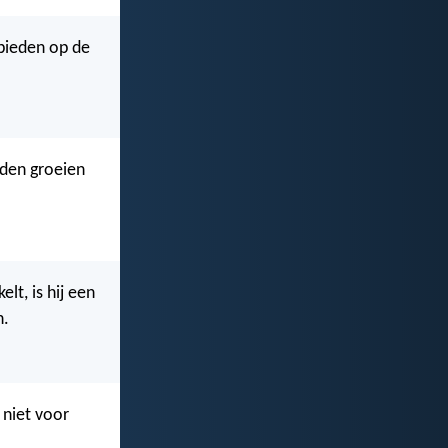
bieden op de
uden groeien
lt, is hij een
n.
 niet voor