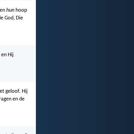
 en
hun
hoop
de God, Die
 en Hij
t geloof. Hij
dragen en de