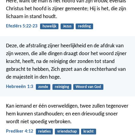
Here, want de man is het hoofd van zijn vrouw, evenals
Christus het hoofd is zijner gemeente; Hij is het, die zijn
lichaam in stand houdt.
Efeziërs 5:22-23
huwelijk
Jezus
redding
Deze, de afstraling zijner heerlijkheid en de afdruk van
zijn wezen, die alle dingen draagt door het woord zijner
kracht, heeft, na de reiniging der zonden tot stand
gebracht te hebben, Zich gezet aan de rechterhand van
de majesteit in den hoge.
Hebreeën 1:3
zonde
reiniging
Woord van God
Kan iemand er één overweldigen, twee zullen tegenover
hem kunnen standhouden; en een drievoudig snoer
wordt niet spoedig verbroken.
Prediker 4:12
relaties
vriendschap
kracht