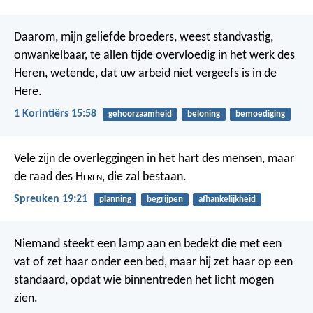
Daarom, mijn geliefde broeders, weest standvastig,
onwankelbaar, te allen tijde overvloedig in het werk des
Heren, wetende, dat uw arbeid niet vergeefs is in de
Here.
1 Korintiërs 15:58
gehoorzaamheid
beloning
bemoediging
Vele zijn de overleggingen in het hart des mensen,
maar
de raad des H
eren
, die zal bestaan.
Spreuken 19:21
planning
begrijpen
afhankelijkheid
Niemand steekt een lamp aan en bedekt die met een
vat of zet haar onder een bed, maar hij zet haar op een
standaard, opdat wie binnentreden het licht mogen
zien.