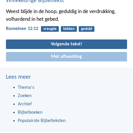
Willekeurige Bijbeltekst
Weest blijde in de hoop, geduldig in de verdrukking,
volhardend in het gebed.
Romeinen 12:12
vreugde
bidden
geduld
Volgende tekst!
Met afbeelding
Lees meer
Thema's
Zoeken
Archief
Bijbelboeken
Populairste Bijbelteksten