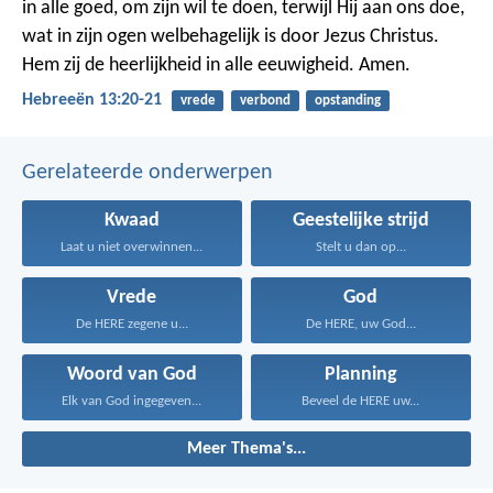
in alle goed, om zijn wil te doen, terwijl Hij aan ons doe,
wat in zijn ogen welbehagelijk is door Jezus Christus.
Hem zij de heerlijkheid in alle eeuwigheid. Amen.
Hebreeën 13:20-21
vrede
verbond
opstanding
Gerelateerde onderwerpen
Kwaad
Geestelijke strijd
Laat u niet overwinnen...
Stelt u dan op...
Vrede
God
De HERE zegene u...
De HERE, uw God...
Woord van God
Planning
Elk van God ingegeven...
Beveel de HERE uw...
Meer Thema's...