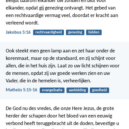
Belijdt daarom elkander uw zonden en bidt voor
elkander, opdat gij genezing ontvangt. Het gebed van
een rechtvaardige vermag veel, doordat er kracht aan
verleend wordt.
Jakobus 5:16
rechtvaardigheid
genezing
bidden
Ook steekt men geen lamp aan en zet haar onder de
korenmaat, maar op de standaard, en zij schijnt voor
allen, die in het huis zijn. Laat zo uw licht schijnen voor
de mensen, opdat zij uw goede werken zien en uw
Vader, die in de hemelen is, verheerlijken.
Matteüs 5:15-16
evangelisatie
aanbidding
goedheid
De God nu des vredes, die onze Here Jezus, de grote
herder der schapen door het bloed van een eeuwig
verbond heeft teruggebracht uit de doden, bevestige u