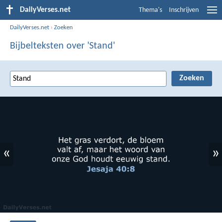
DailyVerses.net
Thema's
Inschrijven
DailyVerses.net
›
Zoeken
Bijbelteksten over 'Stand'
«
»