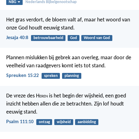
NBG
Nederlands Bijbelgenootschap
Het gras verdort, de bloem valt af, maar het woord van
onze God houdt eeuwig stand.
Jesaja 40:8
betrouwbaarheid
God
Woord van God
Plannen mislukken bij gebrek aan overleg,
maar door de
veelheid van raadgevers komt iets tot stand.
Spreuken 15:22
spreken
planning
De vreze des H
eren
is het begin der wijsheid,
een goed
inzicht hebben allen die ze betrachten.
Zijn lof houdt
eeuwig stand.
Psalm 111:10
ontzag
wijsheid
aanbidding