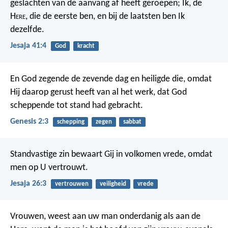
geslachten van de aanvang af heeft geroepen; Ik, de
H
ere
, die de eerste ben, en bij de laatsten ben Ik
dezelfde.
Jesaja 41:4
God
kracht
En God zegende de zevende dag en heiligde die, omdat
Hij daarop gerust heeft van al het werk, dat God
scheppende tot stand had gebracht.
Genesis 2:3
schepping
zegen
sabbat
Standvastige zin bewaart Gij in volkomen vrede, omdat
men op U vertrouwt.
Jesaja 26:3
vertrouwen
veiligheid
vrede
Vrouwen, weest aan uw man onderdanig als aan de