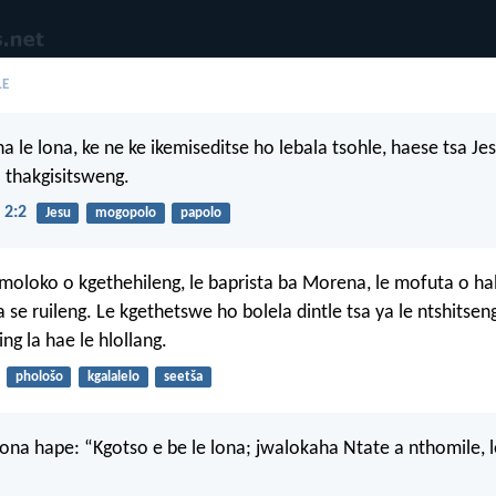
LE
a le lona, ke ne ke ikemiseditse ho lebala tsohle, haese tsa Je
a thakgisitsweng.
 2:2
Jesu
mogopolo
papolo
moloko o kgethehileng, le baprista ba Morena, le mofuta o hal
 se ruileng. Le kgethetswe ho bolela dintle tsa ya le ntshitseng 
ing la hae le hlollang.
phološo
kgalalelo
seetša
bona hape: “Kgotso e be le lona; jwalokaha Ntate a nthomile, l