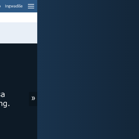
o
Ingwadiše
»