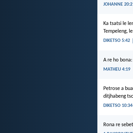
JOHANNE 20:2
Ka tsatsi le l
Tempeleng, l
DIKETSO 5:42
A re ho bona:
MATHEU 4:19
Petrose a bua
ditjhabeng ts
DIKETSO 10:34
Rona re sebe