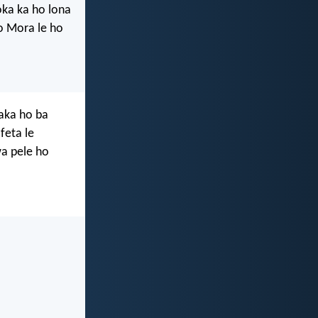
oka ka ho lona
ho Mora le ho
paka ho ba
feta le
wa pele ho