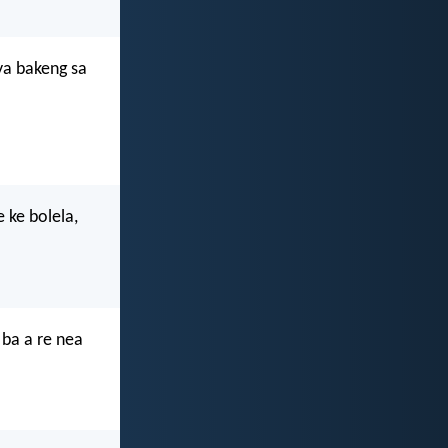
ya bakeng sa
 ke bolela,
 ba a re nea