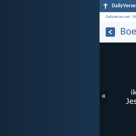
DailyVerse
DailyVerses.net
›
D
Boe
«