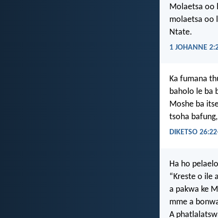
Molaetsa oo l
molaetsa oo l
Ntate.
1 JOHANNE 2:
Ka fumana thu
baholo le ba 
Moshe ba itse
tsoha bafung, 
DIKETSO 26:22
Ha ho pelaelo
“Kreste o ile 
a pakwa ke Mo
mme a bonwa 
A phatlalatsw