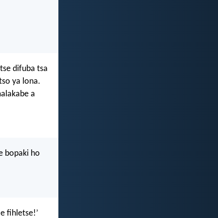
tse difuba tsa
so ya lona.
malakabe a
e bopaki ho
 fihletse!’