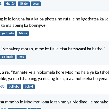
1
khutšo
Ntate
Jesu
eng le le leng ha ba a ka ba phetsa ho ruta le ho kgothatsa ka Je
e ka malapeng ka bonngwe.
go ithuta
Mesia
 “Ntshaleng morao, mme ke tla le etsa batshwasi ba batho.”
go latela
Jesu
, a re: “Kannete ke a hlokomela hore Modimo ha a ye ka tsho
ohle, ya mo tshabang, ya etsang toka, o a amoheleha ho yena.
-35
boikobo
boloki
tsa mmoho le Modimo; lona le tshimo ya Modimo, le mohah