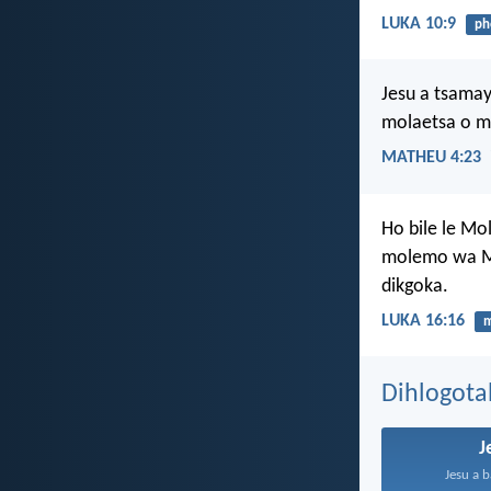
LUKA 10:9
ph
Jesu a tsamay
molaetsa o m
MATHEU 4:23
Ho bile le Mo
molemo wa M
dikgoka.
LUKA 16:16
m
Dihlogota
J
Jesu a b