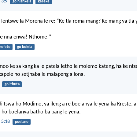
 3:9
go hlankela
kereke
 lentswe la Morena le re: “Ke tla roma mang? Ke mang ya tla 
“Ke nna enwa! Nthome!”
rofeto
go bolela
moo ke sa kang ka le patela letho le molemo kateng, ha ke ntse
apele ho setjhaba le malapeng a lona.
go ithuta
di tswa ho Modimo, ya ileng a re boelanya le yena ka Kreste, a
 ho boelanya batho ba bang le yena.
 5:18
poelano