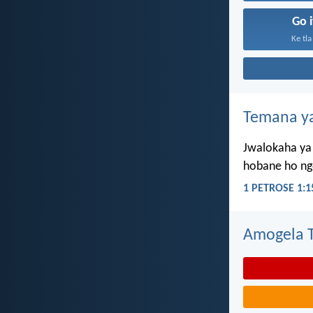
Go 
Ke tla
Temana ya
Jwalokaha ya 
hobane ho ngo
1 PETROSE 1:1
Amogela Te