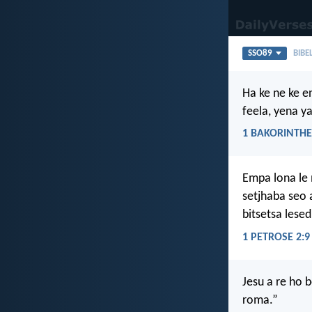
SSO89
BIBE
Ha ke ne ke en
feela, yena y
1 BAKORINTHE
Empa lona le 
setjhaba seo a
bitsetsa lesed
1 PETROSE 2:9
Jesu a re ho 
roma.”