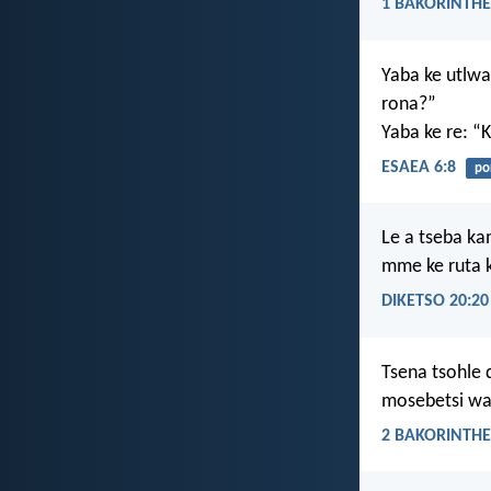
1 BAKORINTHE
Yaba ke utlwa
rona?”
Yaba ke re: 
ESAEA 6:8
po
Le a tseba ka
mme ke ruta k
DIKETSO 20:20
Tsena tsohle 
mosebetsi wa
2 BAKORINTHE