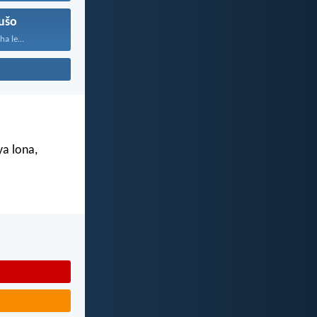
ušo
a le...
ya lona,