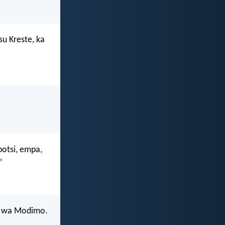
su Kreste, ka
botsi, empa,
”
o wa Modimo.