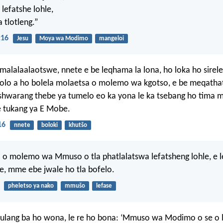
lefatshe lohle,
 tlotleng.”
:16
Jesu
Moya wa Modimo
mangeloi
alalaalaotswe, nnete e be leqhama la lona, ho loka ho sirele
folo a ho bolela molaetsa o molemo wa kgotso, e be meqathat
shwarang thebe ya tumelo eo ka yona le ka tsebang ho tima 
e tukang ya E Mobe.
16
nnete
boloki
khutšo
o molemo wa Mmuso o tla phatlalatswa lefatsheng lohle, e l
le, mme ebe jwale ho tla bofelo.
pheletso ya nako
mmušo
lefase
kulang ba ho wona, le re ho bona: ‘Mmuso wa Modimo o se o le