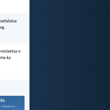
hatlalatsa
ng.
o molaetsa o
ena ka
tša
Tsoha, phatsima, hobane sedi...