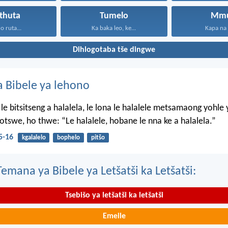
ithuta
Tumelo
Mm
 o ruta...
Ka baka leo, ke...
Kapa na h
Dihlogotaba tše dingwe
 Bibele ya lehono
le bitsitseng a halalela, le lona le halalele metsamaong yohle 
tswe, ho thwe: “Le halalele, hobane le nna ke a halalela.”
5-16
kgalalelo
bophelo
pitšo
mana ya Bibele ya Letšatši ka Letšatši:
Tsebišo ya letšatši ka letšatši
Emeile