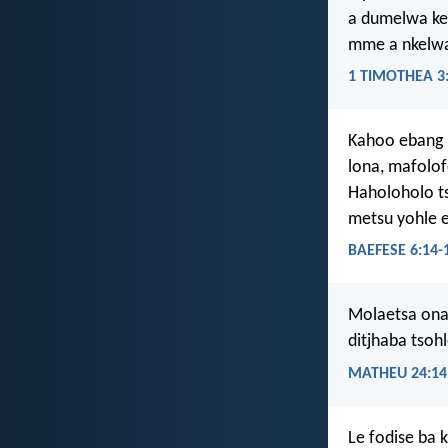
a dumelwa ke 
mme a nkelwa
1 TIMOTHEA 3
Kahoo ebang m
lona, mafolo
Haholoholo t
metsu yohle 
BAEFESE 6:14-
Molaetsa ona 
ditjhaba tsoh
MATHEU 24:14
Le fodise ba 