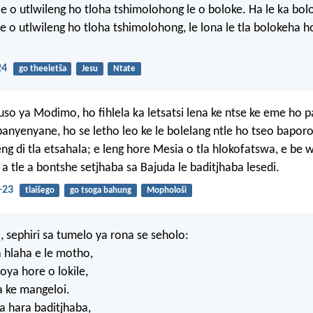
e o utlwileng ho tloha tshimolohong le o boloke. Ha le ka bol
e o utlwileng ho tloha tshimolohong, le lona le tla bolokeha 
24
go theeletša
Jesu
Ntate
so ya Modimo, ho fihlela ka letsatsi lena ke ntse ke eme ho 
banyenyane, ho se letho leo ke le bolelang ntle ho tseo baporo
ng di tla etsahala; e leng hore Mesia o tla hlokofatswa, e be 
a tle a bontshe setjhaba sa Bajuda le baditjhaba lesedi.
-23
tlaišego
go tsoga bahung
Mophološi
, sephiri sa tumelo ya rona se seholo:
a hlaha e le motho,
ya hore o lokile,
ke mangeloi.
a hara baditjhaba,