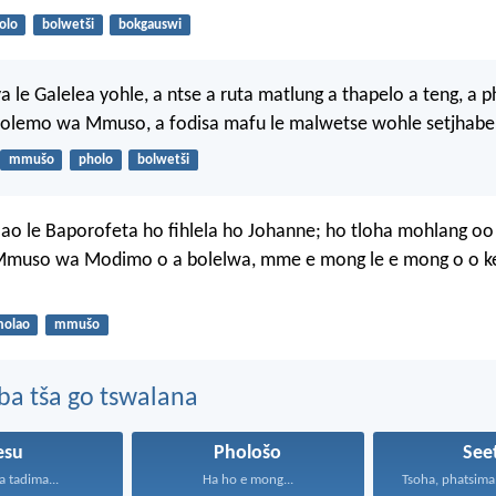
olo
bolwetši
bokgauswi
a le Galelea yohle, a ntse a ruta matlung a thapelo a teng, a p
olemo wa Mmuso, a fodisa mafu le malwetse wohle setjhabe
mmušo
pholo
bolwetši
lao le Baporofeta ho fihlela ho Johanne; ho tloha mohlang o
muso wa Modimo o a bolelwa, mme e mong le e mong o o k
olao
mmušo
ba tša go tswalana
esu
Phološo
See
a tadima...
Ha ho e mong...