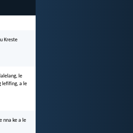
su Kreste
alelang, le
lefifing, a le
e nna ke a le