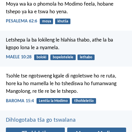
Moya wa ka o phomola
ho Modimo feela,
hobane
tshepo ya ka e tswa ho yena.
PESALEMA 62:6
moya
khutša
Letshepa la ba lokileng
le hlahisa thabo,
athe la ba
kgopo lona le a nyamela.
MAELE 10:28
boloki
bopelotelele
lethabo
Tsohle tse ngotsweng kgale di ngoletswe ho re ruta,
hore ka ho mamella le ho tshediswa ho fumanwang
Mangolong, re tle re be le tshepo.
BAROMA 15:4
Lentšu la Modimo
tlhohleletšo
Dihlogotaba tša go tswalana