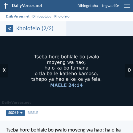
DailyVerses.net
Dihlogotaba
Ingwadiše
DailyVerses.net
›
Dihlogotaba
›
Kholofelo
Kholofelo (2/2)
«
»
SSO89
BIBELE
Tseba hore bohlale bo jwalo
moyeng wa hao;
ha o ka