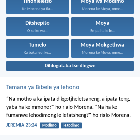
Tlhohleletšo
Moya wa Modimo
Ke Morena ya tla...
Morena ke Moya, mme...
Ditshepišo
Moya
O se ke wa...
Empa ha le le...
Tumelo
Moya Mokgethwa
Ka baka leo, ke...
Morena ke Moya, mme...
Dihlogotaba tše dingwe
Temana ya Bibele ya lehono
“Na motho a ka ipata
dikgotjheletsaneng,
a ipata teng,
yaba ha ke mmone?”
ho rialo Morena.
“Na ha ke
fumanwe
lehodimong le lefatsheng?”
ho rialo Morena.
JEREMIA 23:24
Modimo
legodimo