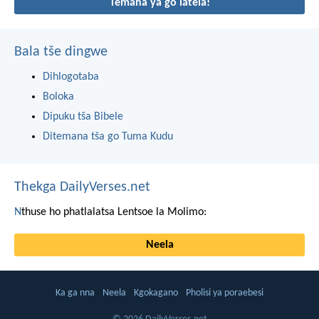
Temana ya go latela!
Bala tše dingwe
Dihlogotaba
Boloka
Dipuku tša Bibele
Ditemana tša go Tuma Kudu
Thekga DailyVerses.net
N
thuse ho phatlalatsa Lentsoe la Molimo:
Neela
Ka ga nna
Neela
Kgokagano
Pholisi ya poraebesi