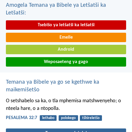
Amogela Temana ya Bibele ya Letšatši ka
Letšatši:
Tsebišo ya letšatši ka letšatši
Emeile
Android
Weposaeteng ya gago
Temana ya Bibele ya go se kgethwe ka
maikemišetšo
O setshabelo sa ka,
o tla mphemisa matshwenyeho;
o
nteela hare, o a ntopolla.
PESALEMA 32:7
lethabo
polokego
tšhireletšo