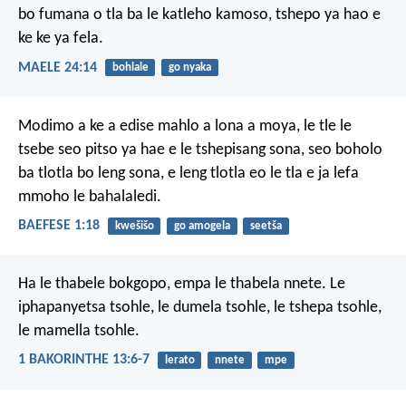
bo fumana
o tla ba le katleho kamoso,
tshepo ya hao e
ke ke ya fela.
MAELE 24:14
bohlale
go nyaka
Modimo a ke a edise mahlo a lona a moya, le tle le
tsebe seo pitso ya hae e le tshepisang sona, seo boholo
ba tlotla bo leng sona, e leng tlotla eo le tla e ja lefa
mmoho le bahalaledi.
BAEFESE 1:18
kwešišo
go amogela
seetša
Ha le thabele bokgopo, empa le thabela nnete. Le
iphapanyetsa tsohle, le dumela tsohle, le tshepa tsohle,
le mamella tsohle.
1 BAKORINTHE 13:6-7
lerato
nnete
mpe