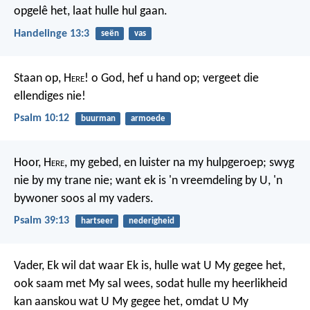
opgelê het, laat hulle hul gaan.
Handelinge 13:3
seën
vas
Staan op, H
ere
! o God, hef u hand op;
vergeet die
ellendiges nie!
Psalm 10:12
buurman
armoede
Hoor, H
ere
, my gebed,
en luister na my hulpgeroep;
swyg
nie by my trane nie;
want ek is 'n vreemdeling by U,
'n
bywoner soos al my vaders.
Psalm 39:13
hartseer
nederigheid
Vader, Ek wil dat waar Ek is, hulle wat U My gegee het,
ook saam met My sal wees, sodat hulle my heerlikheid
kan aanskou wat U My gegee het, omdat U My