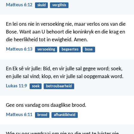
Matteus 6:12
skuld
vergifnis
En lei ons nie in versoeking nie,
maar verlos ons van die
Bose.
Want aan U behoort die koninkryk
en die krag en
die heerlikheid
tot in ewigheid. Amen.
Matteus 6:13
versoeking
begeertes
bose
En Ek sê vir julle: Bid, en vir julle sal gegee word; soek,
en julle sal vind; klop, en vir julle sal oopgemaak word.
Lukas 11:9
soek
betroubaarheid
Gee ons vandag ons daaglikse brood.
Matteus 6:11
brood
afhanklikheid