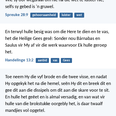
Wie sy oor wegdraai om nie na die wet te luister nie,
selfs sy gebed is 'n gruwel.
Spreuke 28:9
gehoorsaamheid
luister
wet
En terwyl hulle besig was om die Here te dien en te vas,
het die Heilige Gees gesê: Sonder nou Bárnabas en
Saulus vir My af vir die werk waarvoor Ek hulle geroep
het.
Handelinge 13:2
aanbid
vas
Gees
Toe neem Hy die vyf brode en die twee visse, en nadat
Hy opgekyk het na die hemel, seën Hy dit en breek dit en
gee dit aan die dissipels om dit aan die skare voor te sit.
En hulle het geëet en is almal versadig, en van wat vir
hulle van die brokstukke oorgebly het, is daar twaalf
mandjies vol opgetel.