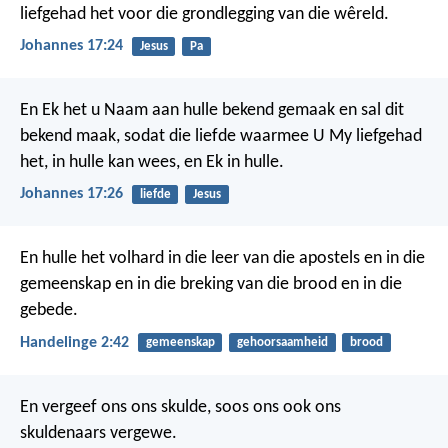
liefgehad het voor die grondlegging van die wêreld.
Johannes 17:24
Jesus
Pa
En Ek het u Naam aan hulle bekend gemaak en sal dit
bekend maak, sodat die liefde waarmee U My liefgehad
het, in hulle kan wees, en Ek in hulle.
Johannes 17:26
liefde
Jesus
En hulle het volhard in die leer van die apostels en in die
gemeenskap en in die breking van die brood en in die
gebede.
Handelinge 2:42
gemeenskap
gehoorsaamheid
brood
En vergeef ons ons skulde,
soos ons ook ons
skuldenaars vergewe.