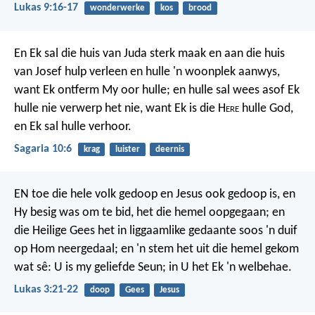
Lukas 9:16-17
wonderwerke
kos
brood
En Ek sal die huis van Juda sterk maak
en aan die huis
van Josef hulp verleen
en hulle 'n woonplek aanwys,
want Ek ontferm My oor hulle;
en hulle sal wees asof Ek
hulle nie verwerp het nie,
want Ek is die H
ere
hulle God,
en Ek sal hulle verhoor.
Sagaria 10:6
krag
luister
deernis
EN toe die hele volk gedoop en Jesus ook gedoop is, en
Hy besig was om te bid, het die hemel oopgegaan; en
die Heilige Gees het in liggaamlike gedaante soos 'n duif
op Hom neergedaal; en 'n stem het uit die hemel gekom
wat sê: U is my geliefde Seun; in U het Ek 'n welbehae.
Lukas 3:21-22
doop
Gees
Jesus