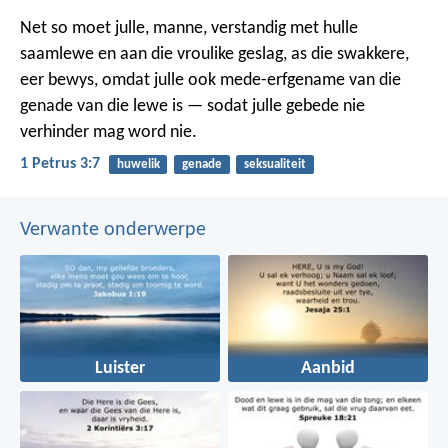
Net so moet julle, manne, verstandig met hulle
saamlewe en aan die vroulike geslag, as die swakkere,
eer bewys, omdat julle ook mede-erfgename van die
genade van die lewe is — sodat julle gebede nie
verhinder mag word nie.
1 Petrus 3:7
huwelik
genade
seksualiteit
Verwante onderwerpe
Luister
Aanbid