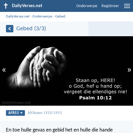
DailyVerses.net
Onderwerpe
Registreer
DailyVerses.net
›
Onderwerpe
›
Gebed
Gebed (3/3)
«
»
AFR53
Afrikaans 1933/1953
En toe hulle gevas en gebid het en hulle die hande