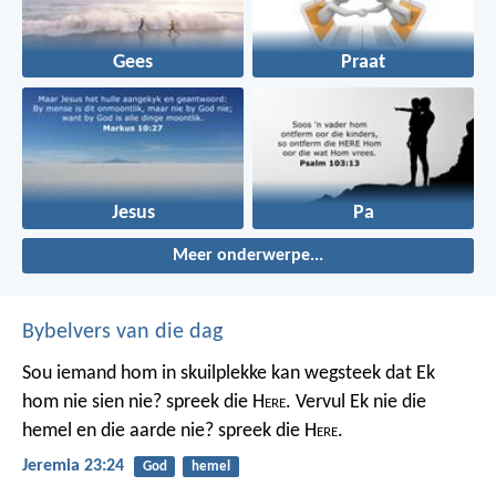
Gees
Praat
Jesus
Pa
Meer onderwerpe...
Bybelvers van die dag
Sou iemand hom in skuilplekke kan wegsteek dat Ek
hom nie sien nie? spreek die H
ere
. Vervul Ek nie die
hemel en die aarde nie? spreek die H
ere
.
Jeremia 23:24
God
hemel