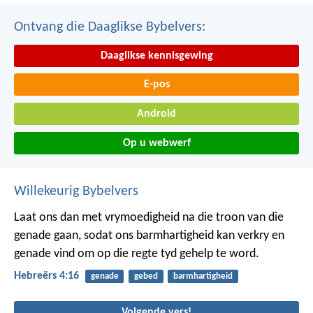
Ontvang die Daaglikse Bybelvers:
Daaglikse kennisgewing
E-pos
Android
Op u webwerf
Willekeurig Bybelvers
Laat ons dan met vrymoedigheid na die troon van die
genade gaan, sodat ons barmhartigheid kan verkry en
genade vind om op die regte tyd gehelp te word.
Hebreërs 4:16
genade
gebed
barmhartigheid
Volgende vers!