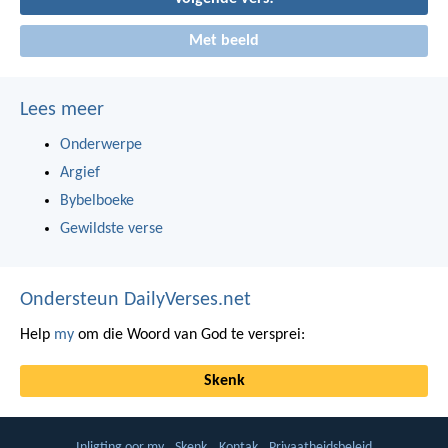
Met beeld
Lees meer
Onderwerpe
Argief
Bybelboeke
Gewildste verse
Ondersteun DailyVerses.net
Help
my
om die Woord van God te versprei:
Skenk
Inligting oor my
Skenk
Kontak
Privaatheidsbeleid