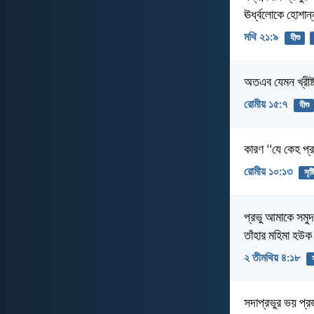
ঊর্ধ্বলোকে হোশান
মথি ২১:৯
যীশু
অতএব যেমন খ্রীষ
রোমীয় ১৫:৭
যীশু
কারণ ‘‘যে কেহ প্
রোমীয় ১০:১৩
সৃষ্
প্রভু আমাকে সমুদয়
তাঁহার মহিমা হ
২ তীমথিয় ৪:১৮
সদাপ্রভুর ভয় প্র