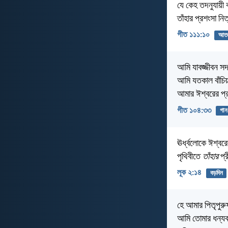
যে কেহ তদনুযায়ী কর
তাঁহার প্রশংসা নি
গীত ১১১:১০
আতঙ
আমি যাবজ্জীবন সদা
আমি যতকাল বাঁচিয়
আমার ঈশ্বরের প্
গীত ১০৪:৩৩
গান
ঊর্ধ্বলোকে ঈশ্বরে
পৃথিবীতে
তাঁহার
প্র
লূক ২:১৪
বড়দিন
হে আমার পিতৃপুরু
আমি তোমার ধন্যবা