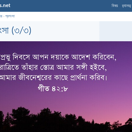
s.net
বিষয়
র‌্যানড্
ষয়
›
প্রশংসা
ংসা (৩/৩)