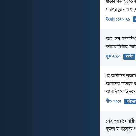
মাতার গর্ভ হইতে 
সদাপ্রভুর নাম ধ
ইয়োব ১:২০-২১
আর মেষপালকদিগকে
করিতে ফিরিয়া আ
লূক ২:২০
বড়দিন
হে আমাদের ত্রাণে
আমাদের সাহায্য 
আমাদিগকে উদ্ধার
গীত ৭৯:৯
পরিত্রা
সেই প্রকারে নারী
মুক্তা বা বহুমূল্