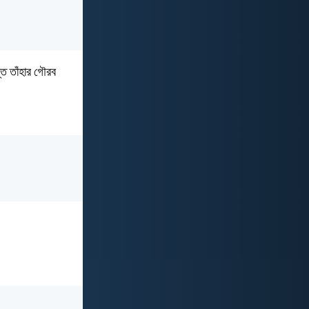
ন্ত তাঁহার গৌরব