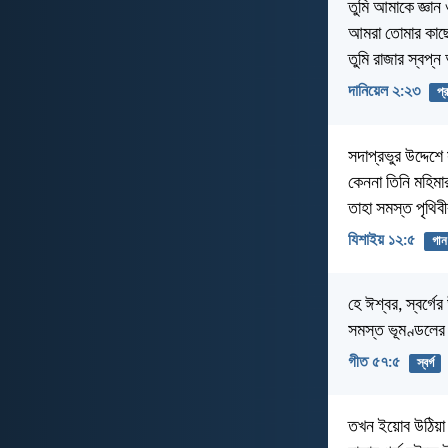
তুমি আমাকে জ্ঞান 
আমরা তোমার কাছে
তুমি রাজার স্বপ
দানিয়েল ২:২৩
প্র
সদাপ্রভুর উদ্দেশে 
কেননা তিনি মহিমার
তাহা সমস্ত পৃথি
যিশাইয় ১২:৫
গান
হে ঈশ্বর, স্বর্গ
সমস্ত ভূমণ্ডলে
গীত ৫৭:৫
স্বর্গ
তখন ইয়োব উঠিয়া 