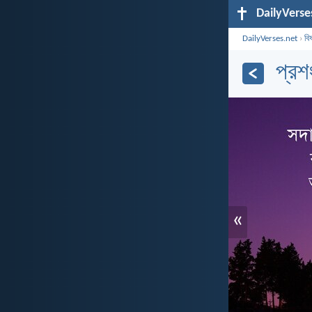
DailyVerse
DailyVerses.net
›
বি
প্রশ
«