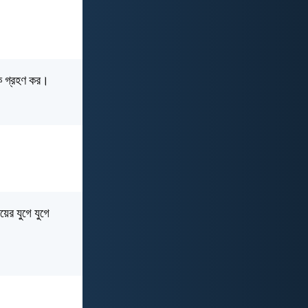
ে গ্রহণ কর।
য়ের যুগে যুগে