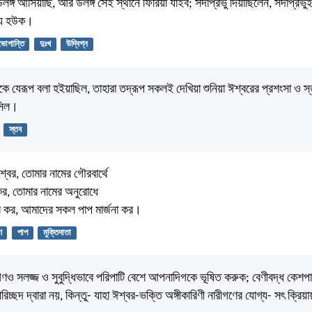
উলঙ্গ আসিয়াছি, আর উলঙ্গ সেই স্থানে ফিরিয়া যাইব; সদাপ্রভু দিয়াছিলেন, সদাপ্রভ
ন্য হউক।
ভোগান্তি
দুঃখ
উদ্বিগ্ন
 যেরূপ বলা হইয়াছিল, তাহারা তদ্রূপ সকলই দেখিয়া শুনিয়া ঈশ্বরের প্রশংসা ও স
সিল।
স্তব
শ্বর, তোমার নামের গৌরবার্থে
কর, তোমার নামের অনুরোধে
 কর, আমাদের সকল পাপ মার্জনা কর।
ণ
পাপ
মুক্তিদাতা
গণও সলজ্জ ও সুবুদ্ধিভাবে পরিপাটি বেশে আপনাদিগকে ভূষিত করুক; বেণীবদ্ধ কেশপাশে
য পরিচ্ছদ দ্বারা নয়, কিন্তু- যাহা ঈশ্বর-ভক্তি অঙ্গীকারিণী নারীগণের যোগ্য- সৎ ক্র