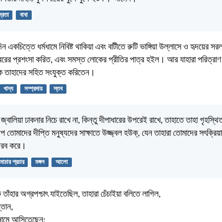
্রতা
বাবা
ন একচিত্তে ধর্মধামে নিবিষ্ট থাকিয়া এবং বাটীতে রুটি ভাঙ্গিয়া উল্লাসে ও হৃদয়ের সর
বরের প্রশংসা করিত, এবং সমস্ত লোকের প্রীতির পাত্র হইল। আর যাহারা পরিত্রাণ
কে তাহাদের সহিত সংযুক্ত করিতেন।
খাদ্য
সম্প্রদায়
স্তব
্বালিয়া ঢাকনার নিচে রাখে না, কিন্তু দীপাধারের উপরেই রাখে, তাহাতে তাহা গৃহস
তোমাদের দীপ্তি মনুষ্যদের সাক্ষাতে উজ্জ্বল হউক্‌, যেন তাহারা তোমাদের সৎক্রিয়
গৌরব করে।
মাচার প্রচার
মঙ্গল
আলো
ঁহার অগ্রপশ্চাৎ যাইতেছিল, তাহারা চেঁচাইয়া বলিতে লাগিল,
্তান,
র নামে আসিতেছেন;