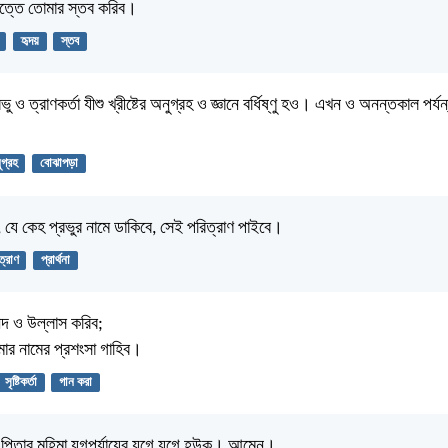
ত্তে তোমার স্তব করিব।
হৃদয়
স্তব
ভু ও ত্রাণকর্তা যীশু খ্রীষ্টের অনুগ্রহ ও জ্ঞানে বর্ধিষ্ণু হও। এখন ও অনন্তকাল পর্য
গ্রহ
বোঝাপড়া
যে কেহ প্রভুর নামে ডাকিবে, সেই পরিত্রাণ পাইবে।
ত্রাণ
প্রার্থনা
দ ও উল্লাস করিব;
ার নামের প্রশংসা গাহিব।
সৃষ্টিকর্তা
গান করা
পিতার মহিমা যুগপর্যায়ের যুগে যুগে হউক। আমেন।