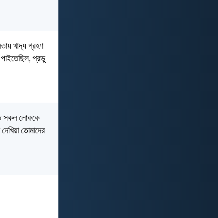
লতায় খাদ্য গ্রহণ
 পাইতেছিল, প্রভু
্থিত সকল লোককে
া দেখিয়া তোমাদের