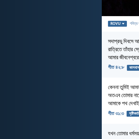
ROVU
পবিত্র 
সদাপ্রভু দিবসে 
রাত্রিতে তাঁহার স
আমার জীবনেশ্বরের
গীত ৪২:৮
ভালবাস
কেননা তুমিই আমার
অতএব তোমার নাম
আমাকে পথ দেখা
গীত ৩১:৩
সৃষ্টিকর্তা
যখন তোমার ধর্মময়