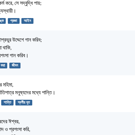
্ম করে, সে সদ্বুদ্ধি পায়;
ত্যস্থায়ী।
্ক
প্রজ্ঞা
আইন
প্রভুর উদ্দেশে গান করিব;
া থাকি,
রশংসা গান করিব।
 করা
জীবন
র মহিমা,
ীতিপাত্র মনুষ্যদের মধ্যে শান্তি।
শান্তি
স্বর্গীয় দূত
ষদের ঈশ্বর,
দ ও প্রশংসা করি,