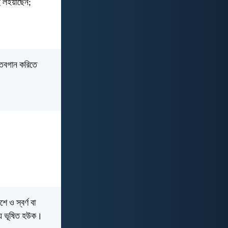
ুই লইয়াছেন;
্তবগান করিতে
 ও স্বর্ণ বা
িয়ায় ভূষিত হউক।