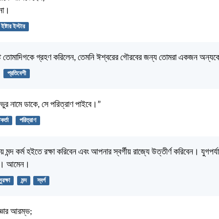
্না।
ইষ্টার ইস্টার
্ট তোমাদিগকে গ্রহণ করিলেন, তেমনি ঈশ্বরের গৌরবের জন্য তোমরা একজন অন্যক
প্রতিবেশী
রভুর নামে ডাকে, সে পরিত্রাণ পাইবে।”
টিকর্তা
পরিত্রাণ
 মন্দ কর্ম হইতে রক্ষা করিবেন এবং আপনার স্বর্গীয় রাজ্যে উত্তীর্ণ করিবেন। যুগপর্যা
উক। আমেন।
সুরক্ষা
মন্দ
স্বর্গ
জ্ঞার আরম্ভ;