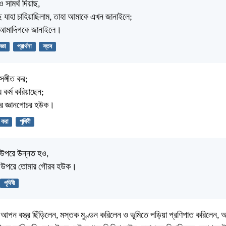
ও সামর্থ দিয়াছ,
 যাহা চাহিয়াছিলাম, তাহা আমাকে এখন জানাইলে;
্ন আমাদিগকে জানাইলে।
জ্ঞা
প্রার্থনা
স্তব
সঙ্গীত কর;
 কর্ম করিয়াছেন;
বীর জ্ঞানগোচর হউক।
 করা
পৃথিবী
ের উপরে উন্নত হও,
র উপরে তোমার গৌরব হউক।
পৃথিবী
আপন বস্ত্র ছিঁড়িলেন, মস্তক মুণ্ডন করিলেন ও ভূমিতে পড়িয়া প্রণিপাত করিলেন,