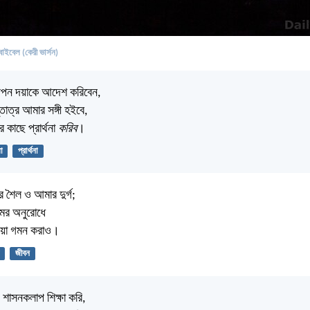
বাইবেল (কেরী ভার্সন)
আপন দয়াকে আদেশ করিবেন,
্তোত্র আমার সঙ্গী হইবে,
 কাছে প্রার্থনা
করিব
।
া
প্রার্থনা
 শৈল ও আমার দুর্গ;
ের অনুরোধে
ইয়া গমন করাও।
জীবন
 শাসনকলাপ শিক্ষা করি,