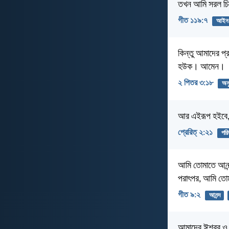
তখন আমি সরল চি
গীত ১১৯:৭
আইন
কিন্তু আমাদের প্র
হউক। আমেন।
২ পিতর ৩:১৮
অনু
আর এইরূপ হইবে, 
প্রেরিত্‌ ২:২১
পরি
আমি তোমাতে আনন্
পরাৎপর, আমি তোম
গীত ৯:২
আনন্দ
আমাদের ঈশ্বর ও 