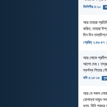
ফিলিপীয় ৪:২০
নম
আর তাহারা প্রতিদি
করিত; তাহারা ঈশ্
দিন দিন তাহাদিগ
প্রেরিত্‌ ২:৪৬-৪৭
আর লোকে প্রদীপ জ
আলো দেয়। তদ্রূপ 
স্বর্গস্থ পিতার 
মথি ৫:১৫-১৬
সুস
আর যে সকল লোক তা
হোশান্না দায়ূদ-সন
ধন্য, যিনি প্রভু