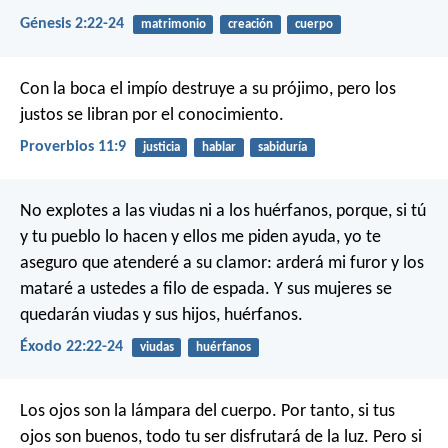
Génesis 2:22-24
matrimonio
creación
cuerpo
Con la boca el impío destruye a su prójimo,
pero los
justos se libran por el conocimiento.
Proverbios 11:9
justicia
hablar
sabiduría
No explotes a las viudas ni a los huérfanos, porque, si tú
y tu pueblo lo hacen y ellos me piden ayuda, yo te
aseguro que atenderé a su clamor: arderá mi furor y los
mataré a ustedes a filo de espada. Y sus mujeres se
quedarán viudas y sus hijos, huérfanos.
Éxodo 22:22-24
viudas
huérfanos
Los ojos son la lámpara del cuerpo. Por tanto, si tus
ojos son buenos, todo tu ser disfrutará de la luz. Pero si