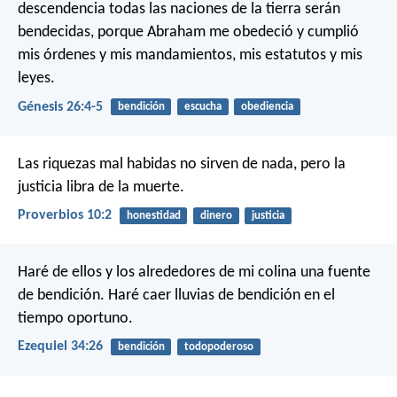
descendencia todas las naciones de la tierra serán
bendecidas, porque Abraham me obedeció y cumplió
mis órdenes y mis mandamientos, mis estatutos y mis
leyes.
Génesis 26:4-5
bendición
escucha
obediencia
Las riquezas mal habidas no sirven de nada,
pero la
justicia libra de la muerte.
Proverbios 10:2
honestidad
dinero
justicia
Haré de ellos y los alrededores de mi colina una fuente
de bendición. Haré caer lluvias de bendición en el
tiempo oportuno.
Ezequiel 34:26
bendición
todopoderoso