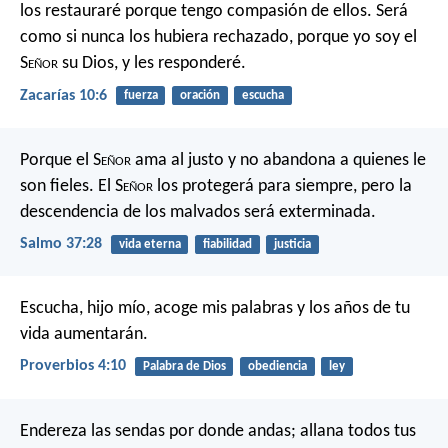
los restauraré
porque tengo compasión de ellos.
Será
como si nunca los hubiera rechazado,
porque yo soy el
S
eñor
su Dios,
y les responderé.
Zacarías 10:6
fuerza
oración
escucha
Porque el S
eñor
ama al justo
y no abandona a quienes le
son fieles.
El S
eñor
los protegerá para siempre,
pero la
descendencia de los malvados será exterminada.
Salmo 37:28
vida eterna
fiabilidad
justicia
Escucha, hijo mío, acoge mis palabras
y los años de tu
vida aumentarán.
Proverbios 4:10
Palabra de Dios
obediencia
ley
Endereza las sendas por donde andas;
allana todos tus