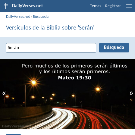
DailyVerses.net
Temas
Registrar
DailyVerses.net
›
Búsqueda
Versículos de la Biblia sobre 'Serán'
«
»