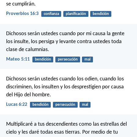
se cumplirán.
Proverbios 16:3
confianza
planificación
bendición
Dichosos serán ustedes cuando por mi causa la gente
los insulte, los persiga y levante contra ustedes toda
clase de calumnias.
Mateo 5:11
bendición
persecución
mal
Dichosos serán ustedes cuando los odien,
cuando los
discriminen, los insulten y los desprestigien
por causa
del Hijo del hombre.
Lucas 6:22
bendición
persecución
mal
Multiplicaré a tus descendientes como las estrellas del
cielo y les daré todas esas tierras. Por medio de tu