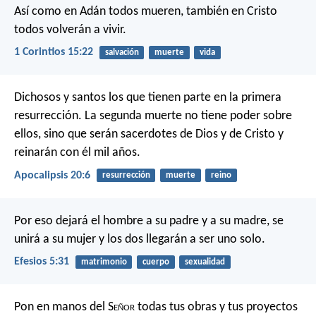
Así como en Adán todos mueren, también en Cristo
todos volverán a vivir.
1 Corintios 15:22
salvación
muerte
vida
Dichosos y santos los que tienen parte en la primera
resurrección. La segunda muerte no tiene poder sobre
ellos, sino que serán sacerdotes de Dios y de Cristo y
reinarán con él mil años.
Apocalipsis 20:6
resurrección
muerte
reino
Por eso dejará el hombre a su padre y a su madre, se
unirá a su mujer y los dos llegarán a ser uno solo.
Efesios 5:31
matrimonio
cuerpo
sexualidad
Pon en manos del S
eñor
todas tus obras
y tus proyectos