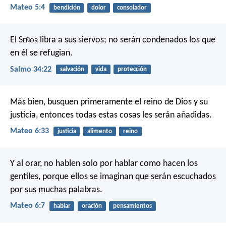
Mateo 5:4
bendición
dolor
consolador
El S
eñor
libra a sus siervos;
no serán condenados los que
en él se refugian.
Salmo 34:22
salvación
vida
protección
Más bien, busquen primeramente el reino de Dios y su
justicia, entonces todas estas cosas les serán añadidas.
Mateo 6:33
justicia
alimento
reino
Y al orar, no hablen solo por hablar como hacen los
gentiles, porque ellos se imaginan que serán escuchados
por sus muchas palabras.
Mateo 6:7
hablar
oración
pensamientos