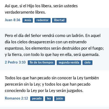
Así que, si el Hijo los libera, serán ustedes
verdaderamente libres.
Juan 8:36
Jesús
redentor
libertad
Pero el día del Señor vendrá como un ladrón. En aquel
día los cielos desaparecerán con un estruendo
espantoso, los elementos serán destruidos por el fuego;
y la tierra, con todo lo que hay en ella, será quemada.
2 Pedro 3:10
fin de los tiempos
segunda venida
cielo
Todos los que han pecado sin conocer la Ley también
perecerán sin la Ley; y todos los que han pecado
conociendo la Ley por la Ley serán juzgados.
Romanos 2:12
pecado
ley
juicio