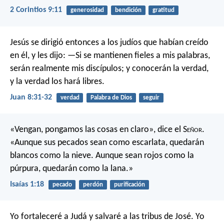
2 Corintios 9:11
generosidad
bendición
gratitud
Jesús se dirigió entonces a los judíos que habían creído
en él, y les dijo: —Si se mantienen fieles a mis palabras,
serán realmente mis discípulos; y conocerán la verdad,
y la verdad los hará libres.
Juan 8:31-32
verdad
Palabra de Dios
seguir
«Vengan, pongamos las cosas en claro»,
dice el S
eñor
.
«Aunque sus pecados sean como escarlata,
quedarán
blancos como la nieve.
Aunque sean rojos como la
púrpura,
quedarán como la lana.»
Isaías 1:18
pecado
perdón
purificación
Yo fortaleceré a Judá
y salvaré a las tribus de José.
Yo