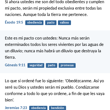
Si ahora ustedes me son del todo obedientes y cumplen
mi pacto, serán mi propiedad exclusiva entre todas las
naciones. Aunque toda la tierra me pertenece.
Éxodo 19:5
obediencia
pacto
valioso
Este es mi pacto con ustedes: Nunca más serán
exterminados todos los seres vivientes por las aguas de
un diluvio; nunca más habrá un diluvio que destruya la
tierra.
Génesis 9:11
seguridad
pacto
promesas
Lo que sí ordené fue lo siguiente: ‘Obedézcanme. Así yo
seré su Dios y ustedes serán mi pueblo. Condúzcanse
conforme a todo lo que yo ordene, a fin de que les vaya
bien’.
Jeremías 7:23
obediencia
bendición