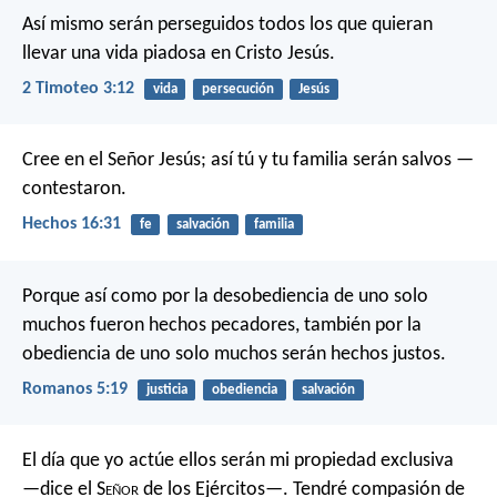
Así mismo serán perseguidos todos los que quieran
llevar una vida piadosa en Cristo Jesús.
2 Timoteo 3:12
vida
persecución
Jesús
Cree en el Señor Jesús; así tú y tu familia serán salvos —
contestaron.
Hechos 16:31
fe
salvación
familia
Porque así como por la desobediencia de uno solo
muchos fueron hechos pecadores, también por la
obediencia de uno solo muchos serán hechos justos.
Romanos 5:19
justicia
obediencia
salvación
El día que yo actúe ellos serán mi propiedad exclusiva
—dice el S
eñor
de los Ejércitos—. Tendré compasión de