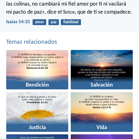
las colinas,
no cambiará mi fiel amor por ti
ni vacilará
mi pacto de paz»,
dice el S
eñor
, que de ti se compadece.
Isaías 54:10
amor
paz
fiabilidad
Temas relacionados
Bendición
Salvación
Justicia
Vida