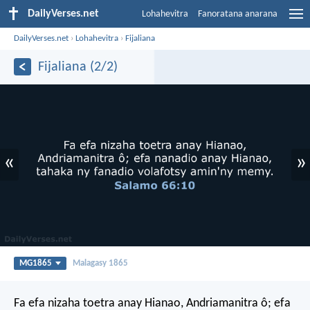
DailyVerses.net
Lohahevitra
Fanoratana anarana
DailyVerses.net
›
Lohahevitra
›
Fijaliana
Fijaliana (2/2)
«
»
MG1865
Malagasy 1865
Fa efa nizaha toetra anay Hianao, Andriamanitra ô;
efa