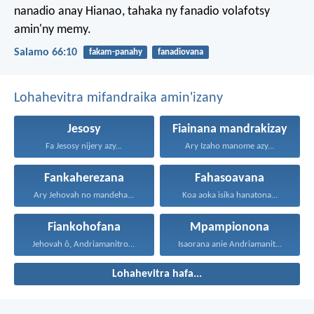
nanadio anay Hianao, tahaka ny fanadio volafotsy
amin'ny memy.
Salamo 66:10
fakam-panahy
fanadiovana
Lohahevitra mifandraika amin'izany
Jesosy
Fiainana mandrakizay
Fa Jesosy nijery azy...
Ary Izaho manome azy...
Fankaherezana
Fahasoavana
Ary Jehovah no mandeha...
Koa aoka isika hanatona...
Fiankohofana
Mpampionona
Jehovah ô, Andriamanitro Hianao...
Isaorana anie Andriamanitra, Rain'i...
Lohahevitra hafa...