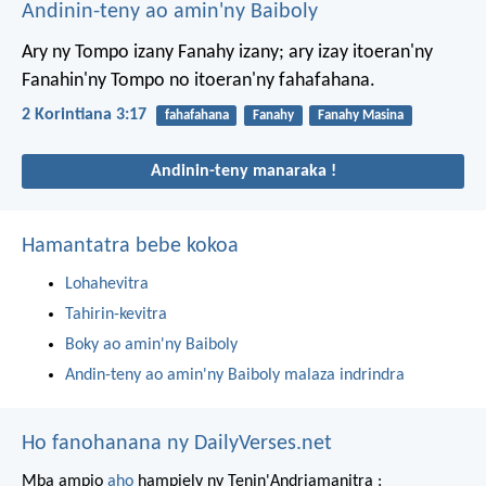
Andinin-teny ao amin'ny Baiboly
Ary ny Tompo izany Fanahy izany; ary izay itoeran'ny
Fanahin'ny Tompo no itoeran'ny fahafahana.
2 Korintiana 3:17
fahafahana
Fanahy
Fanahy Masina
Andinin-teny manaraka !
Hamantatra bebe kokoa
Lohahevitra
Tahirin-kevitra
Boky ao amin'ny Baiboly
Andin-teny ao amin'ny Baiboly malaza indrindra
Ho fanohanana ny DailyVerses.net
Mba ampio
aho
hampiely ny Tenin'Andriamanitra :