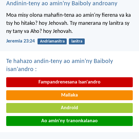
Andinin-teny ao amin'ny Baiboly androany
Moa misy olona mahafin-tena ao amin'ny fierena va ka
tsy ho hitako? hoy Jehovah. Tsy manerana ny lanitra sy
ny tany va Aho? hoy Jehovah.
Jeremia 23:24
Andriamanitra
lanitra
Te hahazo andin-teny ao amin'ny Baiboly
isan'andro :
Fampandrenesana isan'andro
Mailaka
Android
Ao amin'ny tranonkalanao