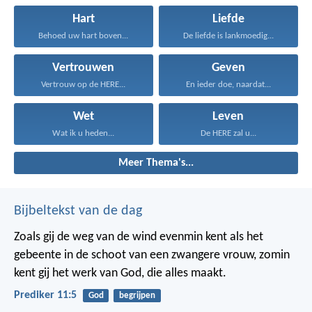
Hart
Liefde
Behoed uw hart boven...
De liefde is lankmoedig...
Vertrouwen
Geven
Vertrouw op de HERE...
En ieder doe, naardat...
Wet
Leven
Wat ik u heden...
De HERE zal u...
Meer Thema's...
Bijbeltekst van de dag
Zoals gij de weg van de wind evenmin kent als het
gebeente in de schoot van een zwangere vrouw, zomin
kent gij het werk van God, die alles maakt.
Prediker 11:5
God
begrijpen