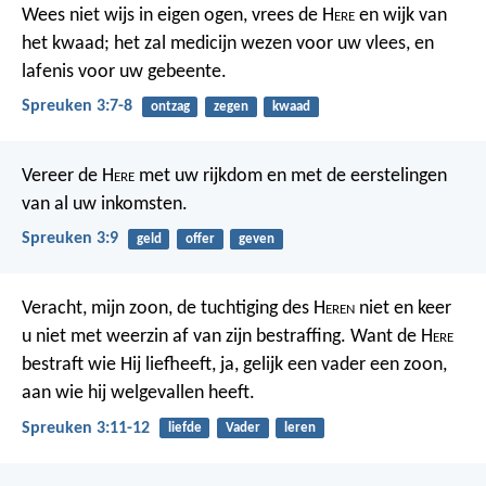
Wees niet wijs in eigen ogen,
vrees de H
ere
en wijk van
het kwaad;
het zal medicijn wezen voor uw vlees,
en
lafenis voor uw gebeente.
Spreuken 3:7-8
ontzag
zegen
kwaad
Vereer de H
ere
met uw rijkdom
en met de eerstelingen
van al uw inkomsten.
Spreuken 3:9
geld
offer
geven
Veracht, mijn zoon, de tuchtiging des H
eren
niet
en keer
u niet met weerzin af van zijn bestraffing.
Want de H
ere
bestraft wie Hij liefheeft,
ja, gelijk een vader een zoon,
aan wie hij welgevallen heeft.
Spreuken 3:11-12
liefde
Vader
leren