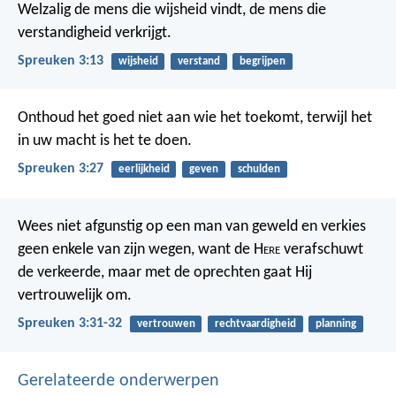
Welzalig de mens die wijsheid vindt,
de mens die
verstandigheid verkrijgt.
Spreuken 3:13
wijsheid
verstand
begrijpen
Onthoud het goed niet aan wie het toekomt,
terwijl het
in uw macht is het te doen.
Spreuken 3:27
eerlijkheid
geven
schulden
Wees niet afgunstig op een man van geweld
en verkies
geen enkele van zijn wegen,
want de H
ere
verafschuwt
de verkeerde,
maar met de oprechten gaat Hij
vertrouwelijk om.
Spreuken 3:31-32
vertrouwen
rechtvaardigheid
planning
Gerelateerde onderwerpen