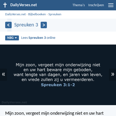
DailyVerses.net
Thema's
Inschrijven
DailyVerses.net
›
Bijbelboeken
›
Spreuken
Spreuken 3
Lees
Spreuken 3
online
NBG
«
»
Mijn zoon, vergeet mijn onderwijzing niet
en uw hart