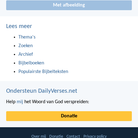
Met afbeelding
Lees meer
Thema's
Zoeken
Archief
Bijbelboeken
Populairste Bijbelteksten
Ondersteun DailyVerses.net
Help
mij
het Woord van God verspreiden:
Donatie
Over mij
Donatie
Contact
Privacy policy