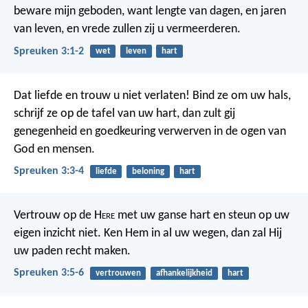
beware mijn geboden,
want lengte van dagen, en jaren
van leven,
en vrede zullen zij u vermeerderen.
Spreuken 3:1-2
wet
leven
hart
Dat liefde en trouw u niet verlaten!
Bind ze om uw hals,
schrijf ze op de tafel van uw hart,
dan zult gij
genegenheid en goedkeuring verwerven
in de ogen van
God en mensen.
Spreuken 3:3-4
liefde
beloning
hart
Vertrouw op de H
ere
met uw ganse hart
en steun op uw
eigen inzicht niet.
Ken Hem in al uw wegen,
dan zal Hij
uw paden recht maken.
Spreuken 3:5-6
vertrouwen
afhankelijkheid
hart