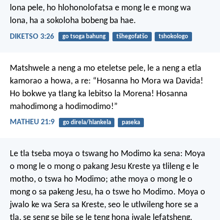
lona pele, ho hlohonolofatsa e mong le e mong wa
lona, ha a sokoloha bobeng ba hae.
DIKETSO 3:26
go tsoga bahung
tšhegofatšo
tshokologo
Matshwele a neng a mo eteletse pele, le a neng a etla
kamorao a howa, a re:
“Hosanna ho Mora wa Davida!
Ho bokwe
ya tlang ka lebitso la Morena!
Hosanna
mahodimong
a hodimodimo!”
MATHEU 21:9
go direla/hlankela
paseka
Le tla tseba moya o tswang ho Modimo ka sena: Moya
o mong le o mong o pakang Jesu Kreste ya tlileng e le
motho, o tswa ho Modimo; athe moya o mong le o
mong o sa pakeng Jesu, ha o tswe ho Modimo. Moya o
jwalo ke wa Sera sa Kreste, seo le utlwileng hore se a
tla, se seng se bile se le teng hona jwale lefatsheng.