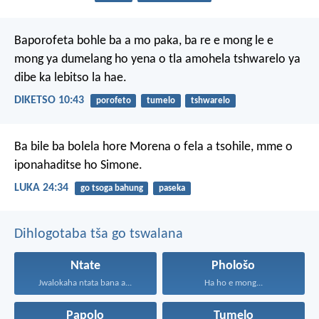
Baporofeta bohle ba a mo paka, ba re e mong le e
mong ya dumelang ho yena o tla amohela tshwarelo ya
dibe ka lebitso la hae.
DIKETSO 10:43
porofeto
tumelo
tshwarelo
Ba bile ba bolela hore Morena o fela a tsohile, mme o
iponahaditse ho Simone.
LUKA 24:34
go tsoga bahung
paseka
Dihlogotaba tša go tswalana
Ntate
Phološo
Jwalokaha ntata bana a...
Ha ho e mong...
Papolo
Tumelo