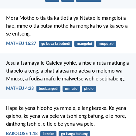
Mora Motho o tla tla ka tlotla ya Ntatae le mangeloi a
hae, mme o tla putsa motho ka mong ka ho ya ka seo a
se entseng.
MATHEU 16:27
go boya la bobedi
mangeloi
moputso
Jesu a tsamaya le Galelea yohle, a ntse a ruta matlung a
thapelo a teng, a phatlalatsa molaetsa o molemo wa
Mmuso, a fodisa mafu le malwetse wohle setjhabeng.
MATHEU 4:23
boebangedi
mmušo
pholo
Hape ke yena hlooho ya mmele, e leng kereke. Ke yena
qaleho, ke yena wa pele ya tsohileng bafung, e le hore,
dinthong tsohle, e tle e be yena wa pele.
BAKOLOSE 1:18
kereke
go tsoga bahung