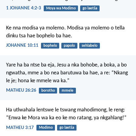
1 JOHANNE 4:2-3
Moya wa Modimo
go laetša
Ke nna modisa ya molemo. Modisa ya molemo o tella
dinku tsa hae bophelo ba hae.
JOHANNE 10:11
bophelo
papolo
sehlabelo
Yare ha ba ntse ba eja, Jesu a nka bohobe, a boka, a bo
ngwatha, mme a bo nea barutuwa ba hae, a re: “Nkang
le je; hona ke mmele wa ka.”
MATHEU 26:26
borotho
mmele
Ha utlwahala lentswe le tswang mahodimong, le reng:
“Enwa ke Mora wa ka eo ke mo ratang, ya nkgahlang!”
MATHEU 3:17
Modimo
go laetša