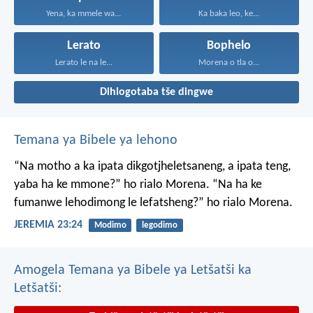
Yena, ka mmele wa...
Ka baka leo, ke...
Lerato
Bophelo
Lerato le na le...
Morena o tla o...
Dihlogotaba tše dingwe
Temana ya Bibele ya lehono
“Na motho a ka ipata
dikgotjheletsaneng,
a ipata teng,
yaba ha ke mmone?”
ho rialo Morena.
“Na ha ke
fumanwe
lehodimong le lefatsheng?”
ho rialo Morena.
JEREMIA 23:24
Modimo
legodimo
Amogela Temana ya Bibele ya Letšatši ka
Letšatši: