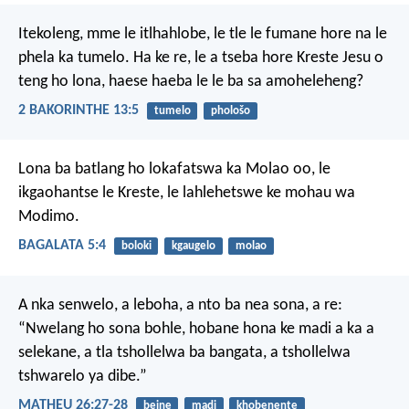
Itekoleng, mme le itlhahlobe, le tle le fumane hore na le
phela ka tumelo. Ha ke re, le a tseba hore Kreste Jesu o
teng ho lona, haese haeba le le ba sa amoheleheng?
2 BAKORINTHE 13:5
tumelo
phološo
Lona ba batlang ho lokafatswa ka Molao oo, le
ikgaohantse le Kreste, le lahlehetswe ke mohau wa
Modimo.
BAGALATA 5:4
boloki
kgaugelo
molao
A nka senwelo, a leboha, a nto ba nea sona, a re:
“Nwelang ho sona bohle, hobane hona ke madi a ka a
selekane, a tla tshollelwa ba bangata, a tshollelwa
tshwarelo ya dibe.”
MATHEU 26:27-28
beine
madi
khobenente