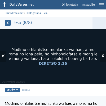
DailyVerses.net
Dihlogotaba
Ingwadiše
DailyVerses.net
›
Dihlogotaba
›
Jesu
Jesu (8/8)
«
»
SSO89
BIBELE
Modimo o hlahisitse mohlanka wa hae, a mo roma ho