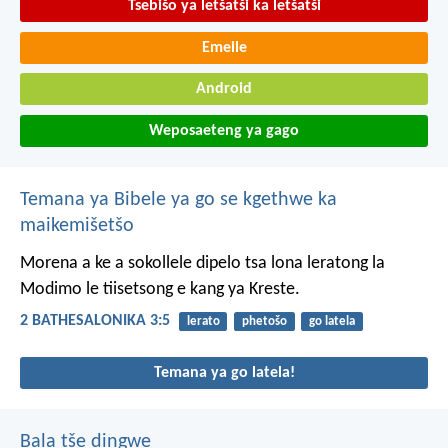
Tsebišo ya letšatši ka letšatši
Emeile
Android
Weposaeteng ya gago
Temana ya Bibele ya go se kgethwe ka
maikemišetšo
Morena a ke a sokollele dipelo tsa lona leratong la
Modimo le tiisetsong e kang ya Kreste.
2 BATHESALONIKA 3:5
lerato
phetošo
go latela
Temana ya go latela!
Bala tše dingwe