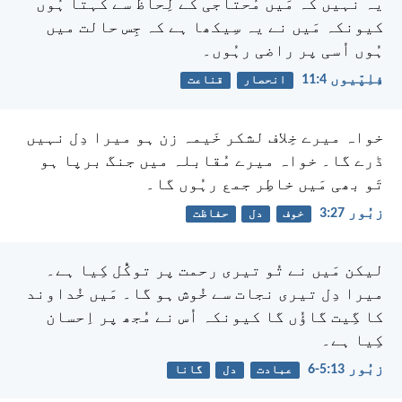
یہ نہیں کہ مَیں مُحتاجی کے لِحاظ سے کہتا ہُوں
کیونکہ مَیں نے یہ سِیکھا ہے کہ جِس حالت میں
ہُوں اُسی پر راضی رہُوں۔
فِلِپّیوں 4:‏11
انحصار
قناعت
خواہ میرے خِلاف لشکر خَیمہ زن ہو
میرا دِل نہیں
ڈرے گا۔
خواہ میرے مُقابلہ میں جنگ برپا ہو
تَو بھی مَیں خاطِر جمع رہُوں گا۔
زبُور 27:‏3
خوف
دل
حفاظت
لیکن مَیں نے تُو تیری رحمت پر توکُّل کِیا ہے۔
میرا دِل تیری نجات سے خُوش ہو گا۔
مَیں خُداوند
کا گِیت گاؤُں گا
کیونکہ اُس نے مُجھ پر اِحسان
کِیا ہے۔
زبُور 13:‏5-‏6
عبادت
دل
گانا