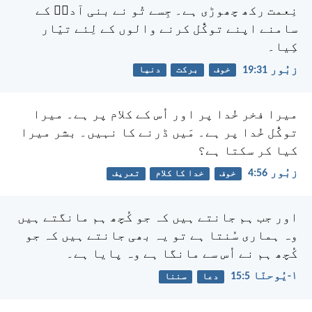
نِعمت رکھ چھوڑی ہے۔
جِسے تُو نے بنی آدمؔ کے
سامنے
اپنے توکُّل کرنے والوں کے لِئے تیّار
کِیا۔
زبُور 31:‏19
خوف
برکت
دنیا
میرا فخر خُدا پر اور اُس کے کلام پر ہے۔
میرا
توکُّل خُدا پر ہے۔ مَیں ڈرنے کا نہیں۔
بشر میرا
کیا کر سکتا ہے؟
زبُور 56:‏4
خوف
خدا کا کلام
تعریف
اور جب ہم جانتے ہیں کہ جو کُچھ ہم مانگتے ہیں
وہ ہماری سُنتا ہے تو یہ بھی جانتے ہیں کہ جو
کُچھ ہم نے اُس سے مانگا ہے وہ پایا ہے۔
۱-یُوحنّا 5:‏15
دعا
سننا