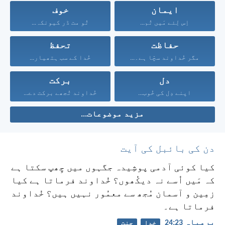
ایمان
خوف
اِس لِئے مَیں تُم...
تُو مت ڈر کیونکہ...
حفاظت
تحفظ
مگر خُداوند سچّا ہے۔...
خُدا کے سب ہتھیار...
دل
برکت
اپنے دِل کی خُوب...
خُداوند تُجھے برکت دے...
مزید موضوعات...
دن کی بائبل کی آیت
کیا کوئی آدمی پوشِیدہ جگہوں میں چِھپ سکتا ہے
کہ مَیں اُسے نہ دیکُھوں؟ خُداوند فرماتا ہے کیا
زمِین و آسمان مُجھ سے معمُور نہیں ہیں؟ خُداوند
فرماتا ہے۔
یرمِیاہ 23:‏24
خدا
جنت