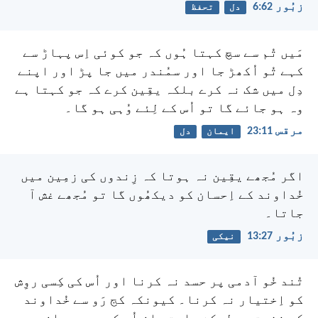
زبُور 62:‏6
دل
تحفظ
مَیں تُم سے سچ کہتا ہُوں کہ جو کوئی اِس پہاڑ سے
کہے تُو اُکھڑ جا اور سمُندر میں جا پڑ اور اپنے
دِل میں شک نہ کرے بلکہ یقِین کرے کہ جو کہتا ہے
وہ ہو جائے گا تو اُس کے لِئے وُہی ہو گا۔
مرقس 11:‏23
ایمان
دل
اگر مُجھے یقِین نہ ہوتا کہ زِندوں کی زمِین میں
خُداوند کے اِحسان کو دیکھُوں گا تو مُجھے غش آ
جاتا۔
زبُور 27:‏13
نیکی
تُند خُو آدمی پر حسد نہ کرنا اور اُس کی کِسی روِش
کو اِختیار نہ کرنا۔ کیونکہ کج رَو سے خُداوند