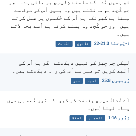
تو ہمیں خُدا کے سامنے دِلیری ہو جاتی ہے۔ اور
جو کُچھ ہم مانگتے ہیں وہ ہمیں اُس کی طرف سے
مِلتا ہے کیونکہ ہم اُس کے حُکموں پر عمل کرتے
ہیں اور جو کُچھ وہ پسند کرتا ہے اُسے بجا لاتے
ہیں۔
۱-یُوحنّا 3:‏21-‏22
قانون
اطاعت
لیکن جِس چِیز کو نہیں دیکھتے اگر ہم اُس کی
اُمّید کریں تو صبر سے اُس کی راہ دیکھتے ہیں۔
رُومِیوں 8:‏25
امید
صبر
اَے خُدا! میری حِفاظت کر کیونکہ مَیں تُجھ ہی میں
پناہ لیتا ہُوں۔
زبُور 16:‏1
انحصار
تحفظ