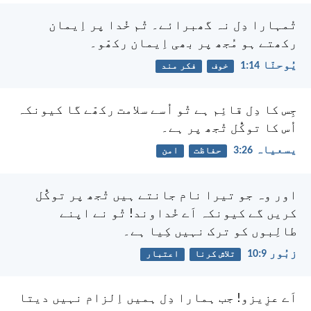
تُمہارا دِل نہ گھبرائے۔ تُم خُدا پر اِیمان
رکھتے ہو مُجھ پر بھی اِیمان رکھّو۔
یُوحنّا 14:‏1
خوف
فکر مند
جِس کا دِل قائِم ہے تُو اُسے سلامت رکھّے گا
کیونکہ
اُس کا توکُّل تُجھ پر ہے۔
یسعیاہ 26:‏3
حفاظت
امن
اور وہ جو تیرا نام جانتے ہیں تُجھ پر توکُّل
کریں گے
کیونکہ اَے خُداوند! تُو نے اپنے
طالِبوں کو ترک نہیں کِیا ہے۔
زبُور 9:‏10
تلاش کرنا
اعتبار
اَے عزِیزو! جب ہمارا دِل ہمیں اِلزام نہیں دیتا