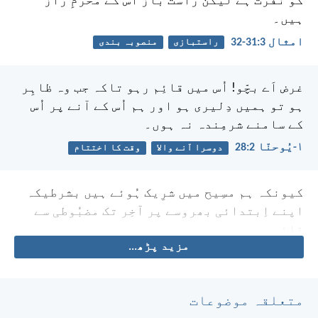
کو نفرت ہے لیکن راست باز اُس کے محرمِ راز
ہیں۔
امثال 3:‏31-‏32
راستبازی
منصوبہ بندی
غرض اَے بچّو! اُس میں قائِم رہو تاکہ جب وہ ظاہِر
ہو تو ہمیں دِلیری ہو اور ہم اُس کے آنے پر اُس
کے سامنے شرمِندہ نہ ہوں۔
۱-یُوحنّا 2:‏28
دوسرا آنے والا
وقت کا اختتام
کیونکہ ہم مسِیح میں شرِیک ہُوئے ہیں بشرطیکہ
اپنے اِبتدائی بھروسے پر آخِر تک مضبُوطی سے
قائِم رہیں۔
مزید پڑھ...
متعلقہ موضوعات