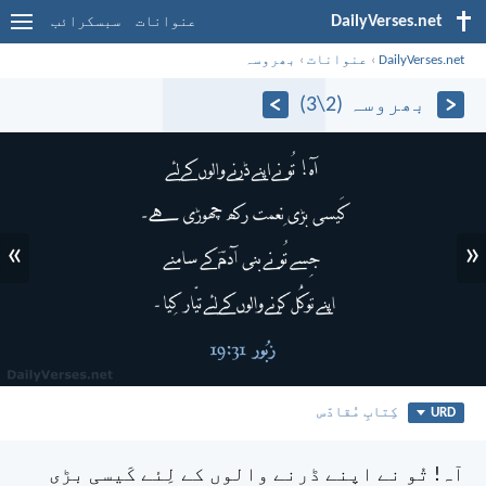
DailyVerses.net
عنوانات
سبسکرائب
DailyVerses.net
›
عنوانات
›
بھروسہ
بھروسہ (2\3)
»
«
URD
کِتابِ مُقادّس
آہ! تُو نے اپنے ڈرنے والوں کے لِئے
کَیسی بڑی