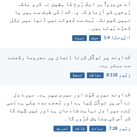
اَے عزِیزو! ہر ایک رُوح کا یقِین نہ کرو بلکہ
رُوحوں کو آزماؤ کہ وہ خُدا کی طرف سے ہیں یا
نہیں کیونکہ بُہت سے جُھوٹے نبی دُنیا میں نِکل
کھڑے ہُوئے ہیں۔
۱-یُوحنّا 4:‏1
جوش
نبوت
خُداوند پر توکُّل کرنا
اِنسان پر بھروسا رکھنے
سے بہتر ہے۔
زبُور 118:‏8
حفاظت
تحفظ
خُداوند میری قُوّت اور میری سِپر ہے۔
میرے دِل
نے اُس پر توکُّل کِیا ہے اور مُجھے مدد مِلی ہے
اِسی
لِئے میرا دِل نہایت شادمان ہے
اور مَیں گِیت گا
کر اُس کی سِتایش کرُوں گا۔
زبُور 28:‏7
عبادت
طاقت
تعریف