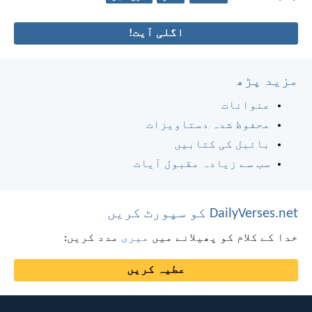
اگلی آیت!
مزید پڑھ
عنوانات
محفوظ شدہ دستاویزات
بائبل کی کتابیں
سب سے زیادہ مقبول آیات
DailyVerses.net کو سپورٹ کریں
خدا کے کلام کو پھیلانے میں
میری
مدد کریں:
عطیہ کریں