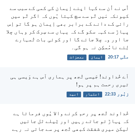
اُس نے اُن سے کہا اپنے اِیمان کی کمی کے سبب سے
کیونکہ مَیں تُم سے سچ کہتا ہُوں کہ اگر تُم میں
رائی کے دانے کے برابر بھی اِیمان ہو گا تو اِس
پہاڑ سے کہہ سکو گے کہ یہاں سے سِرک کر وہاں چلا
جا اور وہ چلا جائے گا اور کوئی بات تُمہارے
لِئے نامُمکِن نہ ہو گی۔
متّی 17:‏20
ایمان
معجزات
اَے خُداوند! جَیسی تُجھ پر ہماری آس ہے
وَیسی ہی
تیری رحمت ہم پر ہو!
زبُور 33:‏22
اعتبار
امید
خُداوند تُجھ پر رحم کرنے والا یُوں فرماتا ہے
کہ
پہاڑ تو جاتے رہیں اور ٹِیلے ٹل جائیں
لیکن میری شفقت کبھی تُجھ پر سے جاتی نہ رہے