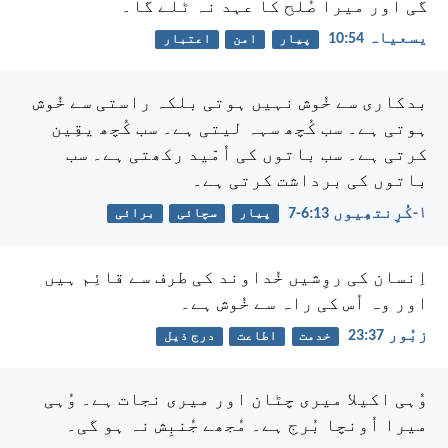
گی اور میرا صُلح کا عہد نہ ٹلے گا۔
یسعیاہ 54:‏10
پیار
امن
اعتبار
بدکاری سے خُوش نہیں ہوتی بلکہ راستی سے خُوش
ہوتی ہے۔ سب کُچھ سہہ لیتی ہے۔ سب کُچھ یقِین
کرتی ہے۔ سب باتوں کی اُمّید رکھتی ہے۔ سب
باتوں کی برداشت کرتی ہے۔
۱-کُرِنتھِیوں 13:‏6-‏7
پیار
سچائی
برائی
اِنسان کی روِشیں خُداوند کی طرف سے قائِم ہیں
اور وہ اُس کی راہ سے خُوش ہے۔
زبُور 37:‏23
خدمت
اطاعت
درج ذیل
وُہی اکیلا میری چٹان اور میری نجات ہے۔
وُہی
میرا اُونچا بُرج ہے۔ مُجھے جُنبِش نہ ہو گی۔