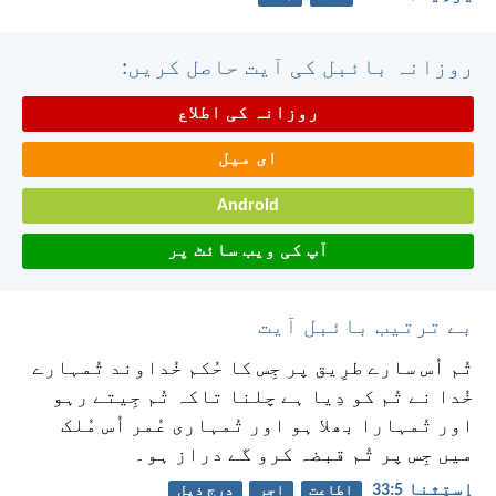
روزانہ بائبل کی آیت حاصل کریں:
روزانہ کی اطلاع
ای میل
Android
آپ کی ویب سائٹ پر
بے ترتیب بائبل آیت
تُم اُس سارے طرِیق پر جِس کا حُکم خُداوند تُمہارے
خُدا نے تُم کو دِیا ہے چلنا تاکہ تُم جِیتے رہو
اور تُمہارا بھلا ہو اور تُمہاری عُمر اُس مُلک
میں جِس پر تُم قبضہ کرو گے دراز ہو۔
اِستِثنا 5:‏33
اطاعت
اجر
درج ذیل