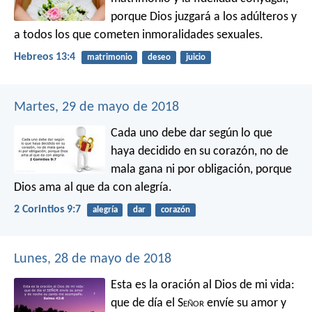
porque Dios juzgará a los adúlteros y
a todos los que cometen inmoralidades sexuales.
Hebreos 13:4
matrimonio
deseo
juicio
Martes, 29 de mayo de 2018
Cada uno debe dar según lo que
haya decidido en su corazón, no de
mala gana ni por obligación, porque
Dios ama al que da con alegría.
2 Corintios 9:7
alegría
dar
corazón
Lunes, 28 de mayo de 2018
Esta es la oración al Dios de mi vida:
que de día el S
eñor
envíe su amor
y