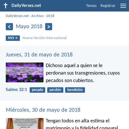
DailyVerses.net
Temas
Registrar
DailyVerses.net
›
Archivo
›
2018
Mayo 2018
NVI
Nueva Versión Internacional
Jueves, 31 de mayo de 2018
Dichoso aquel
a quien se le
perdonan sus transgresiones,
cuyos
pecados son cubiertos.
Salmo 32:1
pecado
perdón
bendición
Miércoles, 30 de mayo de 2018
Tengan todos en alta estima el
matrimonio y la fidelidad conyugal,