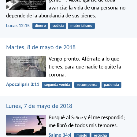
gente—. Absténganse de toda
avaricia; la vida de una persona no
depende de la abundancia de sus bienes.
Lucas 12:15
dinero
codicia
materialismo
Martes, 8 de mayo de 2018
Vengo pronto. Aférrate a lo que
tienes, para que nadie te quite la
corona.
Apocalipsis 3:11
segunda venida
recompensa
paciencia
Lunes, 7 de mayo de 2018
Busqué al S
eñor
y él me respondió;
me libró de todos mis temores.
Salmo 34:4
miedo
escucha