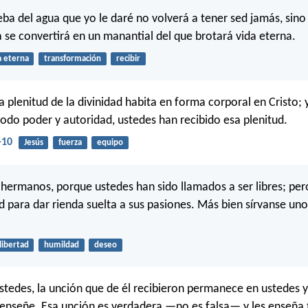
eba del agua que yo le daré no volverá a tener sed jamás, sin
a se convertirá en un manantial del que brotará vida eterna.
a eterna
transformación
recibir
 plenitud de la divinidad habita en forma corporal en Cristo; y
todo poder y autoridad, ustedes han recibido esa plenitud.
-10
Jesús
fuerza
equipo
, hermanos, porque ustedes han sido llamados a ser libres; per
ad para dar rienda suelta a sus pasiones. Más bien sírvanse un
libertad
humildad
deseo
stedes, la unción que de él recibieron permanece en ustedes 
 enseñe. Esa unción es verdadera —no es falsa— y les enseña 