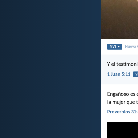
NVI
Nueva V
Y el testimoni
1 Juan 5:11
v
Engañoso es e
la mujer que 
Proverbios 31: