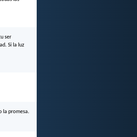
tu ser
d. Si la luz
o la promesa.