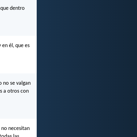
o que dentro
 en él, que es
o no se valgan
os a otros con
y no necesitan
todas las