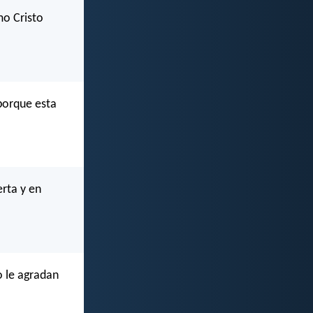
mo Cristo
 porque esta
rta y en
o le agradan