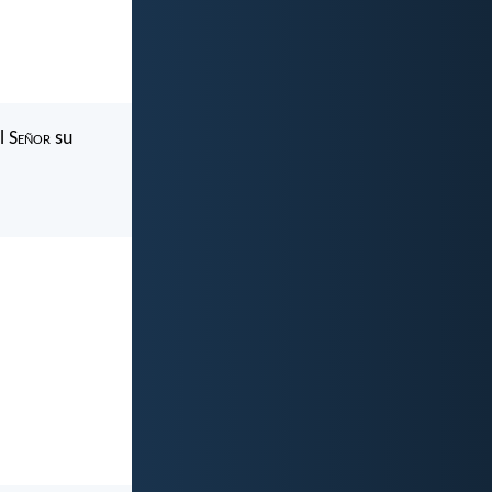
l S
eñor
su