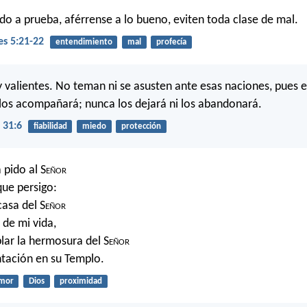
o a prueba, aférrense a lo bueno, eviten toda clase de mal.
es 5:21-22
entendimiento
mal
profecía
y valientes. No teman ni se asusten ante esas naciones, pues e
los acompañará; nunca los dejará ni los abandonará.
 31:6
fiabilidad
miedo
protección
 pido al S
eñor
que persigo:
casa del S
eñor
 de mi vida,
ar la hermosura del S
eñor
ntación en su Templo.
mor
Dios
proximidad