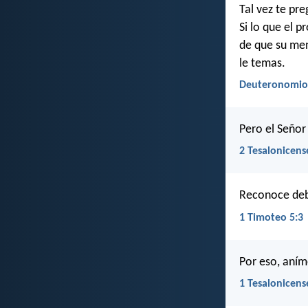
Tal vez te pr
Si lo que el 
de que su men
le temas.
Deuteronomio 
Pero el Señor 
2 Tesalonicens
Reconoce deb
1 Timoteo 5:3
Por eso, aním
1 Tesalonicens