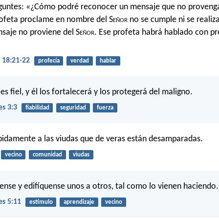
eguntes: «¿Cómo podré reconocer un mensaje que no provenga
profeta proclame en nombre del S
eñor
no se cumple ni se realiza
saje no proviene del S
eñor
. Ese profeta habrá hablado con p
18:21-22
profecía
verdad
hablar
es fiel, y él los fortalecerá y los protegerá del maligno.
es 3:3
fiabilidad
seguridad
fuerza
idamente a las viudas que de veras están desamparadas.
vecino
comunidad
viudas
ense y edifíquense unos a otros, tal como lo vienen haciendo.
es 5:11
estímulo
aprendizaje
vecino