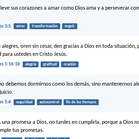
lleve sus corazones a amar como Dios ama y a perseverar co
es 3:5
amor
transformación
seguir
 alegres, oren sin cesar, den gracias a Dios en toda situación,
d para ustedes en Cristo Jesús.
es 5:16-18
alegría
gratitud
oración
 no debemos dormirnos como los demás, sino mantenernos ale
juicio.
es 5:6
seguridad
autocontrol
fin de los tiempos
una promesa a Dios, no tardes en cumplirla, porque a Dios n
umple tus promesas.