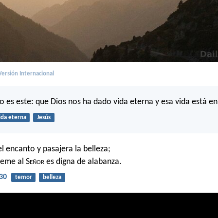
ersión Internacional
o es este: que Dios nos ha dado vida eterna y esa vida está en
ida eterna
Jesús
l encanto y pasajera la belleza;
teme al S
eñor
es digna de alabanza.
30
temor
belleza