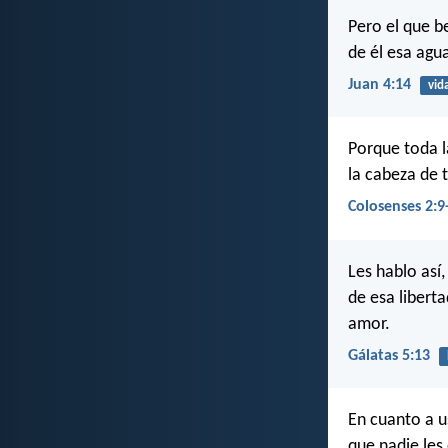
Pero el que b
de él esa agu
Juan 4:14
vid
Porque toda la
la cabeza de 
Colosenses 2:9
Les hablo así
de esa libert
amor.
Gálatas 5:13
En cuanto a u
que nadie les