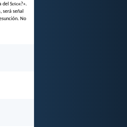
 del S
eñor
?».
, será señal
resunción. No