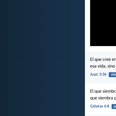
El que cree en
esa vida, sin
Juan 3:36
vid
El que siembr
que siembra pa
Gálatas 6:8
p