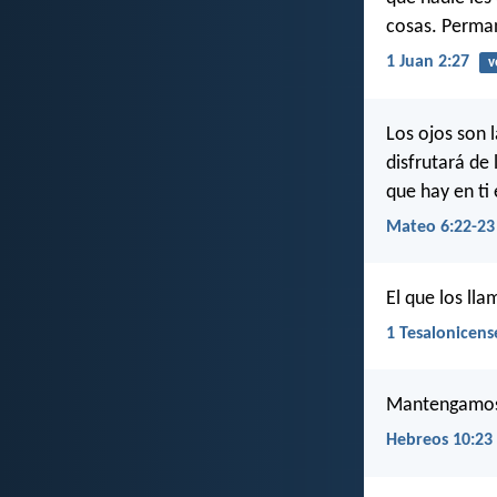
cosas. Perman
1 Juan 2:27
v
Los ojos son l
disfrutará de 
que hay en ti
Mateo 6:22-23
El que los llam
1 Tesalonicens
Mantengamos f
Hebreos 10:23