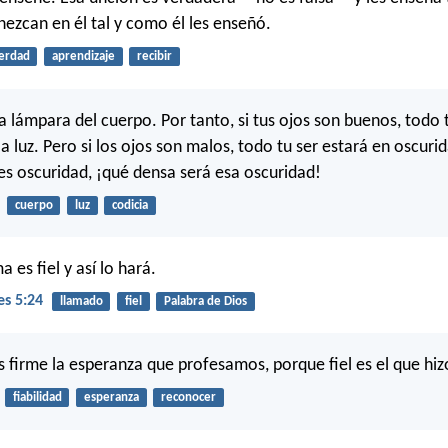
ezcan en él tal y como él les enseñó.
erdad
aprendizaje
recibir
a lámpara del cuerpo. Por tanto, si tus ojos son buenos, todo 
la luz. Pero si los ojos son malos, todo tu ser estará en oscurida
 es oscuridad, ¡qué densa será esa oscuridad!
cuerpo
luz
codicia
a es fiel y así lo hará.
es 5:24
llamado
fiel
Palabra de Dios
irme la esperanza que profesamos, porque fiel es el que hiz
fiabilidad
esperanza
reconocer