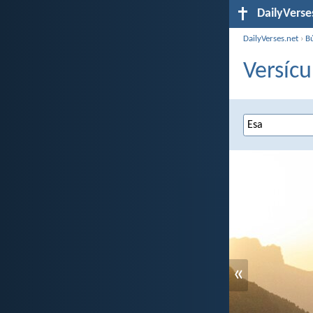
DailyVerse
DailyVerses.net
›
B
Versícu
«