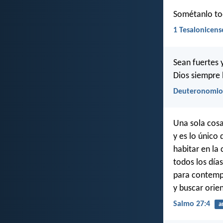
Sométanlo tod
1 Tesalonicens
Sean fuertes 
Dios siempre 
Deuteronomio
Una sola cosa
y es lo único 
habitar en la 
todos los días
para contempl
y buscar orie
Salmo 27:4
a