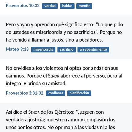
Proverbios 10:32
verdad
hablar
mentir
Pero vayan y aprendan qué significa esto: “Lo que pido
de ustedes es misericordia y no sacrificios”. Porque no
he venido a llamar a justos, sino a pecadores.
Mateo 9:13
misericordia
sacrificio
arrepentimiento
No envidies a los violentos
ni optes por andar en sus
caminos.
Porque el S
eñor
aborrece al perverso,
pero al
íntegro le brinda su amistad.
Proverbios 3:31-32
confianza
planificación
Así dice el S
eñor
de los Ejércitos:
“Juzguen con
verdadera justicia;
muestren amor y compasión
los
unos por los otros.
No opriman a las viudas ni a los