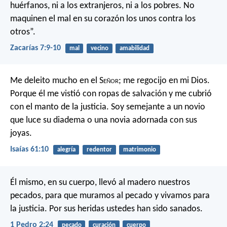
huérfanos,
ni a los extranjeros, ni a los pobres.
No
maquinen el mal en su corazón
los unos contra los
otros”.
Zacarías 7:9-10
mal
vecino
amabilidad
Me deleito mucho en el S
eñor
;
me regocijo en mi Dios.
Porque él me vistió con ropas de salvación
y me cubrió
con el manto de la justicia.
Soy semejante a un novio
que luce su diadema
o una novia adornada con sus
joyas.
Isaías 61:10
alegría
redentor
matrimonio
Él mismo, en su cuerpo, llevó al madero nuestros
pecados, para que muramos al pecado y vivamos para
la justicia. Por sus heridas ustedes han sido sanados.
1 Pedro 2:24
pecado
curación
cuerpo