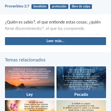
Proverbios 2:7
bendición
protección
libre de culpa
¿Quién es sabio?, el que entiende estas cosas;
¿quién
tiene discernimiento?, el que las comprende.
Ciertamente son rectos los caminos del S
eñor
:
en ellos
Leer más...
caminan los justos,
mientras que allí tropiezan los
rebeldes.
Temas relacionados
Ley
Pecado