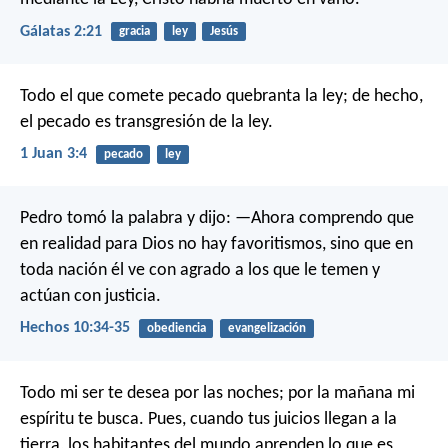
Gálatas 2:21
gracia
ley
Jesús
Todo el que comete pecado quebranta la ley; de hecho,
el pecado es transgresión de la ley.
1 Juan 3:4
pecado
ley
Pedro tomó la palabra y dijo: —Ahora comprendo que
en realidad para Dios no hay favoritismos, sino que en
toda nación él ve con agrado a los que le temen y
actúan con justicia.
Hechos 10:34-35
obediencia
evangelización
Todo mi ser te desea por las noches;
por la mañana mi
espíritu te busca.
Pues, cuando tus juicios llegan a la
tierra,
los habitantes del mundo aprenden lo que es