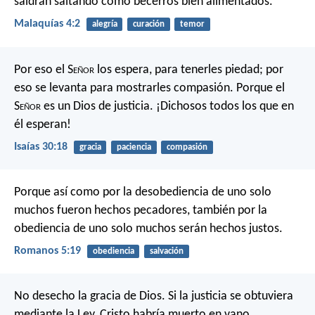
saldrán saltando como becerros bien alimentados.
Malaquías 4:2
alegría
curación
temor
Por eso el S
eñor
los espera, para tenerles piedad;
por
eso se levanta para mostrarles compasión.
Porque el
S
eñor
es un Dios de justicia.
¡Dichosos todos los que en
él esperan!
Isaías 30:18
gracia
paciencia
compasión
Porque así como por la desobediencia de uno solo
muchos fueron hechos pecadores, también por la
obediencia de uno solo muchos serán hechos justos.
Romanos 5:19
obediencia
salvación
No desecho la gracia de Dios. Si la justicia se obtuviera
mediante la Ley, Cristo habría muerto en vano.