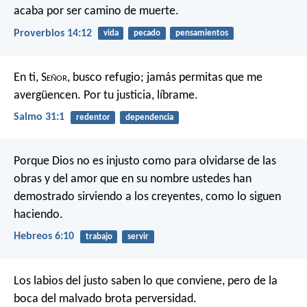
acaba por ser camino de muerte.
Proverbios 14:12
vida
pecado
pensamientos
En ti, S
eñor
, busco refugio;
jamás permitas que me
avergüencen.
Por tu justicia, líbrame.
Salmo 31:1
redentor
dependencia
Porque Dios no es injusto como para olvidarse de las
obras y del amor que en su nombre ustedes han
demostrado sirviendo a los creyentes, como lo siguen
haciendo.
Hebreos 6:10
trabajo
servir
Los labios del justo saben lo que conviene,
pero de la
boca del malvado brota perversidad.