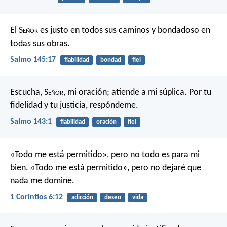
El S
eñor
es justo en todos sus caminos
y bondadoso en
todas sus obras.
Salmo 145:17
fiabilidad
bondad
fiel
Escucha, S
eñor
, mi oración;
atiende a mi súplica.
Por tu
fidelidad y tu justicia,
respóndeme.
Salmo 143:1
fiabilidad
oración
fiel
«Todo me está permitido», pero no todo es para mi
bien. «Todo me está permitido», pero no dejaré que
nada me domine.
1 Corintios 6:12
adicción
deseo
vida