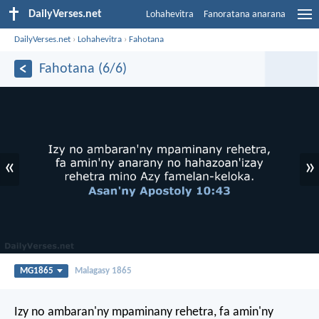
DailyVerses.net
Lohahevitra
Fanoratana anarana
DailyVerses.net
›
Lohahevitra
›
Fahotana
Fahotana (6/6)
«
»
MG1865
Malagasy 1865
Izy no ambaran'ny mpaminany rehetra, fa amin'ny