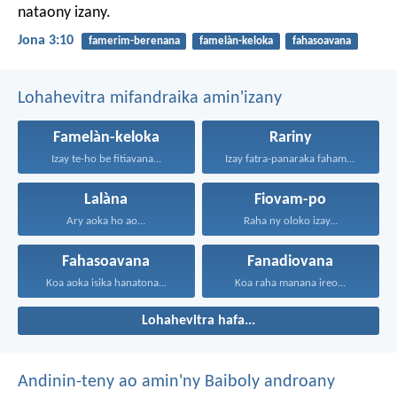
nataony izany.
Jona 3:10
famerim-berenana
famelàn-keloka
fahasoavana
Lohahevitra mifandraika amin'izany
Famelàn-keloka
Rariny
Izay te-ho be fitiavana...
Izay fatra-panaraka fahamarinana sy...
Lalàna
Fiovam-po
Ary aoka ho ao...
Raha ny oloko izay...
Fahasoavana
Fanadiovana
Koa aoka isika hanatona...
Koa raha manana ireo...
Lohahevitra hafa...
Andinin-teny ao amin'ny Baiboly androany