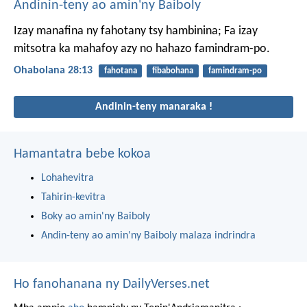
Andinin-teny ao amin'ny Baiboly
Izay manafina ny fahotany tsy hambinina;
Fa izay
mitsotra ka mahafoy azy no hahazo famindram-po.
Ohabolana 28:13
fahotana
fibabohana
famindram-po
Andinin-teny manaraka !
Hamantatra bebe kokoa
Lohahevitra
Tahirin-kevitra
Boky ao amin'ny Baiboly
Andin-teny ao amin'ny Baiboly malaza indrindra
Ho fanohanana ny DailyVerses.net