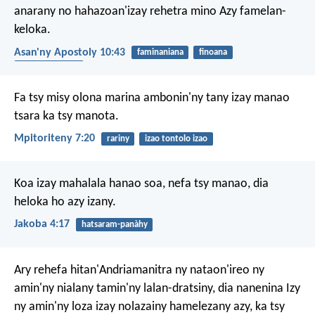
anarany no hahazoan'izay rehetra mino Azy famelan-
keloka.
Asan'ny Apostoly 10:43
faminaniana
finoana
famelàn-keloka
Fa tsy misy olona marina ambonin'ny tany izay manao
tsara ka tsy manota.
Mpitoriteny 7:20
rariny
izao tontolo izao
Koa izay mahalala hanao soa, nefa tsy manao, dia
heloka ho azy izany.
Jakoba 4:17
hatsaram-panàhy
Ary rehefa hitan'Andriamanitra ny nataon'ireo ny
amin'ny nialany tamin'ny lalan-dratsiny, dia nanenina Izy
ny amin'ny loza izay nolazainy hamelezany azy, ka tsy