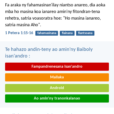
Fa araka ny fahamasinan'ilay niantso anareo, dia aoka
mba ho masina koa ianareo amin'ny fitondran-tena
rehetra, satria voasoratra hoe: "Ho masina ianareo,
satria masina Aho".
1 Petera 1:15-16
fahamasinana
fiainana
fiantsoana
Te hahazo andin-teny ao amin'ny Baiboly
isan'andro :
Fampandrenesana isan'andro
Mailaka
Android
Ao amin'ny tranonkalanao