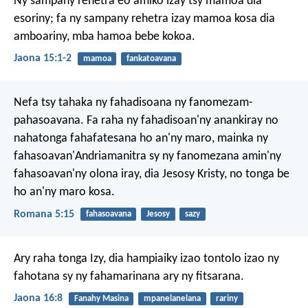
Ny sampany rehetra eo amiko izay tsy mamoa dia
esoriny; fa ny sampany rehetra izay mamoa kosa dia
amboariny, mba hamoa bebe kokoa.
Jaona 15:1-2
mamoa
fankatoavana
Nefa tsy tahaka ny fahadisoana ny fanomezam-
pahasoavana. Fa raha ny fahadisoan'ny anankiray no
nahatonga fahafatesana ho an'ny maro, mainka ny
fahasoavan'Andriamanitra sy ny fanomezana amin'ny
fahasoavan'ny olona iray, dia Jesosy Kristy, no tonga be
ho an'ny maro kosa.
Romana 5:15
fahasoavana
Jesosy
sazy
Ary raha tonga Izy, dia hampiaiky izao tontolo izao ny
fahotana sy ny fahamarinana ary ny fitsarana.
Jaona 16:8
Fanahy Masina
mpanelanelana
rariny