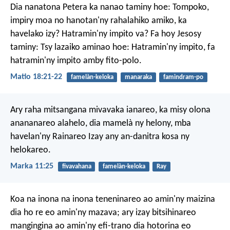
Dia nanatona Petera ka nanao taminy hoe: Tompoko,
impiry moa no hanotan'ny rahalahiko amiko, ka
havelako izy? Hatramin'ny impito va? Fa hoy Jesosy
taminy: Tsy lazaiko aminao hoe: Hatramin'ny impito, fa
hatramin'ny impito amby fito-polo.
Matio 18:21-22
famelàn-keloka
manaraka
famindram-po
Ary raha mitsangana mivavaka ianareo, ka misy olona
anananareo alahelo, dia mamelà ny helony, mba
havelan'ny Rainareo Izay any an-danitra kosa ny
helokareo.
Marka 11:25
fivavahana
famelàn-keloka
Ray
Koa na inona na inona teneninareo ao amin'ny maizina
dia ho re eo amin'ny mazava; ary izay bitsihinareo
mangingina ao amin'ny efi-trano dia hotorina eo