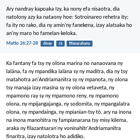
Ary nandray kapoaka Izy, ka nony efa nisaotra, dia
natolony azy ka nataony hoe: Sotroinareo rehetra ity;
fa ity no rako, dia ny amin'ny fanekena, izay alatsaka ho
an'ny maro ho famelan-keloka.
Matio 26:27-28
divay
rà
fifanarahana
Ka fantany fa tsy ny olona marina no nanaovana ny
lalàna, fa ny mpandika lalàna sy ny maditra, dia ny tsy
matahotra an'Andriamanitra sy ny mpanota, ny olona
tsy manaja izay masina sy ny olona vetaveta, ny
mpamono ray sy ny mpamono reny, ny mpamono
olona, ny mpijangajanga, ny sodomita, ny mpangalatra
olona, ny mpandainga, ny mpianian-tsy tò, ary na inona
na inona manohitra ny fampianarana tsy misy kilema,
araka ny filazantsaran'ny voninahitr'Andriamanitra
finaritra, izay natolotra ho adidiko.