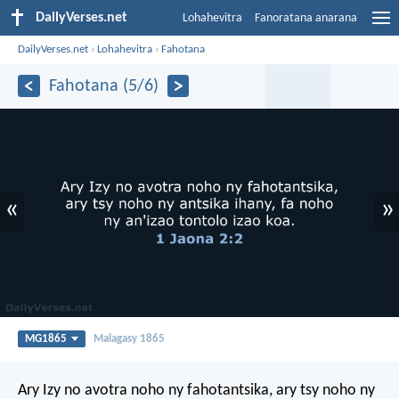
DailyVerses.net
Lohahevitra
Fanoratana anarana
DailyVerses.net
›
Lohahevitra
›
Fahotana
Fahotana (5/6)
«
»
MG1865
Malagasy 1865
Ary Izy no avotra noho ny fahotantsika, ary tsy noho ny