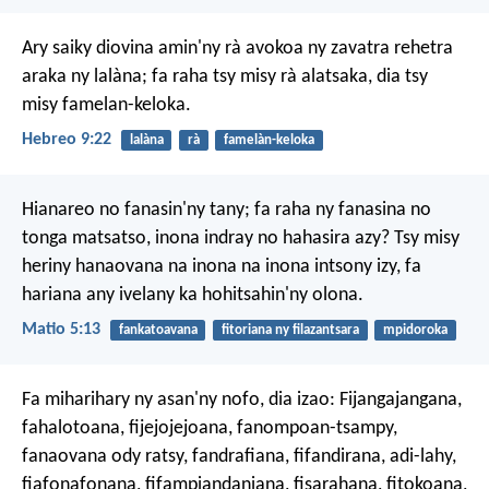
Ary saiky diovina amin'ny rà avokoa ny zavatra rehetra
araka ny lalàna; fa raha tsy misy rà alatsaka, dia tsy
misy famelan-keloka.
Hebreo 9:22
lalàna
rà
famelàn-keloka
Hianareo no fanasin'ny tany; fa raha ny fanasina no
tonga matsatso, inona indray no hahasira azy? Tsy misy
heriny hanaovana na inona na inona intsony izy, fa
hariana any ivelany ka hohitsahin'ny olona.
Matio 5:13
fankatoavana
fitoriana ny filazantsara
mpidoroka
Fa miharihary ny asan'ny nofo, dia izao: Fijangajangana,
fahalotoana, fijejojejoana, fanompoan-tsampy,
fanaovana ody ratsy, fandrafiana, fifandirana, adi-lahy,
fiafonafonana, fifampiandaniana, fisarahana, fitokoana,