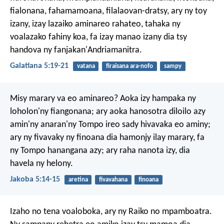
fialonana, fahamamoana, filalaovan-dratsy, ary ny toy
izany, izay lazaiko aminareo rahateo, tahaka ny
voalazako fahiny koa, fa izay manao izany dia tsy
handova ny fanjakan'Andriamanitra.
Galatiana 5:19-21
vatana
firaisana ara-nofo
sampy
Misy marary va eo aminareo? Aoka izy hampaka ny
loholon'ny fiangonana; ary aoka hanosotra diloilo azy
amin'ny anaran'ny Tompo ireo sady hivavaka eo aminy;
ary ny fivavaky ny finoana dia hamonjy ilay marary, fa
ny Tompo hanangana azy; ary raha nanota izy, dia
havela ny helony.
Jakoba 5:14-15
aretina
fivavahana
finoana
Izaho no tena voaloboka, ary ny Raiko no mpamboatra.