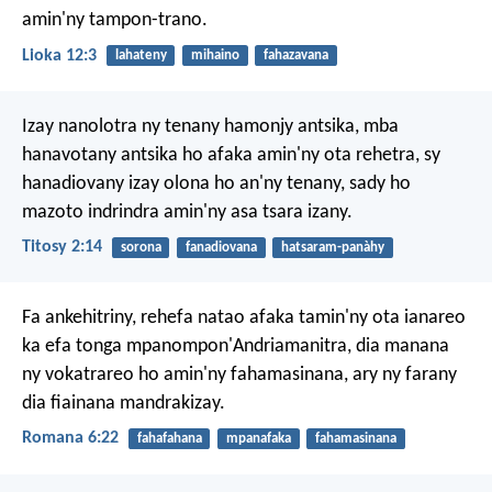
amin'ny tampon-trano.
Lioka 12:3
lahateny
mihaino
fahazavana
Izay nanolotra ny tenany hamonjy antsika, mba
hanavotany antsika ho afaka amin'ny ota rehetra, sy
hanadiovany izay olona ho an'ny tenany, sady ho
mazoto indrindra amin'ny asa tsara izany.
Titosy 2:14
sorona
fanadiovana
hatsaram-panàhy
Fa ankehitriny, rehefa natao afaka tamin'ny ota ianareo
ka efa tonga mpanompon'Andriamanitra, dia manana
ny vokatrareo ho amin'ny fahamasinana, ary ny farany
dia fiainana mandrakizay.
Romana 6:22
fahafahana
mpanafaka
fahamasinana