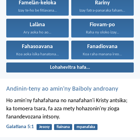
Famelàn-keloka
Rariny
Izay te-ho be fitiavana...
Izay fatra-panaraka fahamarinana sy...
Lalàna
Fiovam-po
Ary aoka ho ao...
Raha ny oloko izay...
Fahasoavana
Fanadiovana
Koa aoka isika hanatona...
Koa raha manana ireo...
Lohahevitra hafa...
Andinin-teny ao amin'ny Baiboly androany
Ho amin'ny fahafahana no nanafahan'i Kristy antsika;
ka tomoera tsara, fa aza mety hohazonin'ny zioga
fanandevozana intsony.
Galatiana 5:1
Jesosy
fiainana
mpanafaka