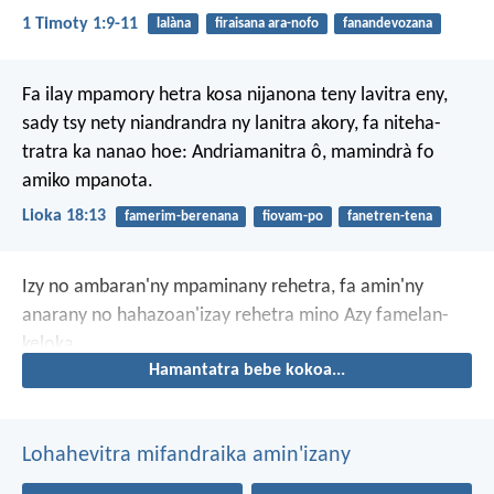
1 Timoty 1:9-11
lalàna
firaisana ara-nofo
fanandevozana
Fa ilay mpamory hetra kosa nijanona teny lavitra eny,
sady tsy nety niandrandra ny lanitra akory, fa niteha-
tratra ka nanao hoe: Andriamanitra ô, mamindrà fo
amiko mpanota.
Lioka 18:13
famerim-berenana
fiovam-po
fanetren-tena
Izy no ambaran'ny mpaminany rehetra, fa amin'ny
anarany no hahazoan'izay rehetra mino Azy famelan-
keloka.
Hamantatra bebe kokoa...
Lohahevitra mifandraika amin'izany