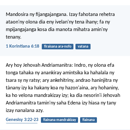
Mandosira ny fijangajangana. Izay fahotana rehetra
ataon'ny olona dia eny ivelan'ny tena ihany; fa ny
mpijangajanga kosa dia manota mihatra amin'ny
tenany.
1 Korintiana 6:18
firaisana ara-nofo
vatana
Ary hoy Jehovah Andriamanitra: Indro, ny olona efa
tonga tahaka ny anankiray amintsika ka hahalala ny
tsara sy ny ratsy; ary ankehitriny, andrao haninjitra ny
tànany izy ka hakany koa ny hazon'aina, ary hohaniny,
ka ho velona mandrakizay izy; ka dia nesorin'i Jehovah
Andriamanitra tamin'ny saha Edena izy hiasa ny tany
izay nanalana azy.
Genesisy 3:22-23
fiainana mandrakizay
fiainana
hatsaram-panàhy