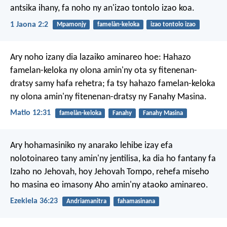
antsika ihany, fa noho ny an'izao tontolo izao koa.
1 Jaona 2:2
Mpamonjy
famelàn-keloka
izao tontolo izao
Ary noho izany dia lazaiko aminareo hoe: Hahazo
famelan-keloka ny olona amin'ny ota sy fitenenan-
dratsy samy hafa rehetra; fa tsy hahazo famelan-keloka
ny olona amin'ny fitenenan-dratsy ny Fanahy Masina.
Matio 12:31
famelàn-keloka
Fanahy
Fanahy Masina
Ary hohamasiniko ny anarako lehibe izay efa
nolotoinareo tany amin'ny jentilisa, ka dia ho fantany fa
Izaho no Jehovah, hoy Jehovah Tompo, rehefa miseho
ho masina eo imasony Aho amin'ny ataoko aminareo.
Ezekiela 36:23
Andriamanitra
fahamasinana