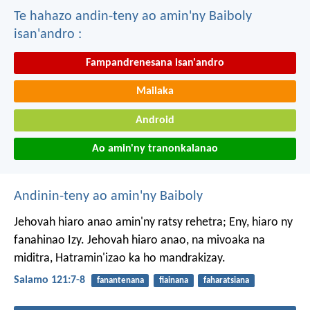
Te hahazo andin-teny ao amin'ny Baiboly
isan'andro :
Fampandrenesana isan'andro
Mailaka
Android
Ao amin'ny tranonkalanao
Andinin-teny ao amin'ny Baiboly
Jehovah hiaro anao amin'ny ratsy rehetra;
Eny, hiaro ny
fanahinao Izy.
Jehovah hiaro anao, na mivoaka na
miditra,
Hatramin'izao ka ho mandrakizay.
Salamo 121:7-8
fanantenana
fiainana
faharatsiana