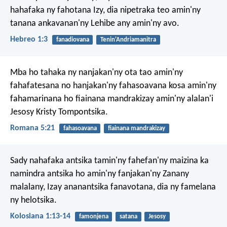
hahafaka ny fahotana Izy, dia nipetraka teo amin'ny
tanana ankavanan'ny Lehibe any amin'ny avo.
Hebreo 1:3
fanadiovana
Tenin'Andriamanitra
Mba ho tahaka ny nanjakan'ny ota tao amin'ny
fahafatesana no hanjakan'ny fahasoavana kosa amin'ny
fahamarinana ho fiainana mandrakizay amin'ny alalan'i
Jesosy Kristy Tompontsika.
Romana 5:21
fahasoavana
fiainana mandrakizay
Sady nahafaka antsika tamin'ny fahefan'ny maizina ka
namindra antsika ho amin'ny fanjakan'ny Zanany
malalany, Izay ananantsika fanavotana, dia ny famelana
ny helotsika.
Kolosiana 1:13-14
famonjena
satana
Jesosy