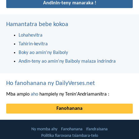
Andinin-teny manaraka !
Hamantatra bebe kokoa
Lohahevitra
Tahirin-kevitra
Boky ao amin'ny Baiboly
Andin-teny ao amin'ny Baiboly malaza indrindra
Ho fanohanana ny DailyVerses.net
Mba ampio
aho
hampiely ny Tenin'Andriamanitra :
Fanohanana
Ny momba ahy
Fanohanana
Ifandraisana
Politika fiarovana tsiambara-telo