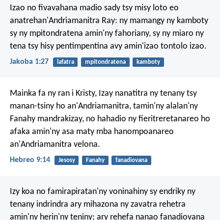
Izao no fivavahana madio sady tsy misy loto eo
anatrehan'Andriamanitra Ray: ny mamangy ny kamboty
sy ny mpitondratena amin'ny fahoriany, sy ny miaro ny
tena tsy hisy pentimpentina avy amin'izao tontolo izao.
Jakoba 1:27
lafatra
mpitondratena
kamboty
Mainka fa ny ran i Kristy, Izay nanatitra ny tenany tsy
manan-tsiny ho an'Andriamanitra, tamin'ny alalan'ny
Fanahy mandrakizay, no hahadio ny fieritreretanareo ho
afaka amin'ny asa maty mba hanompoanareo
an'Andriamanitra velona.
Hebreo 9:14
Jesosy
Fanahy
fanadiovana
Izy koa no famirapiratan'ny voninahiny sy endriky ny
tenany indrindra ary mihazona ny zavatra rehetra
amin'ny herin'ny teniny; ary rehefa nanao fanadiovana