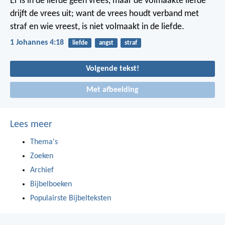
Er is in de liefde geen vrees, maar de volmaakte liefde
drijft de vrees uit; want de vrees houdt verband met
straf en wie vreest, is niet volmaakt in de liefde.
1 Johannes 4:18
liefde
angst
straf
Volgende tekst!
Met afbeelding
Lees meer
Thema's
Zoeken
Archief
Bijbelboeken
Populairste Bijbelteksten