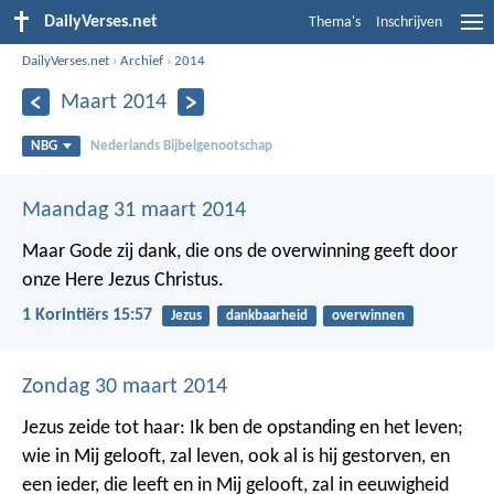
DailyVerses.net
Thema's
Inschrijven
DailyVerses.net
›
Archief
›
2014
Maart 2014
NBG
Nederlands Bijbelgenootschap
Maandag 31 maart 2014
Maar Gode zij dank, die ons de overwinning geeft door
onze Here Jezus Christus.
1 Korintiërs 15:57
Jezus
dankbaarheid
overwinnen
Zondag 30 maart 2014
Jezus zeide tot haar: Ik ben de opstanding en het leven;
wie in Mij gelooft, zal leven, ook al is hij gestorven, en
een ieder, die leeft en in Mij gelooft, zal in eeuwigheid