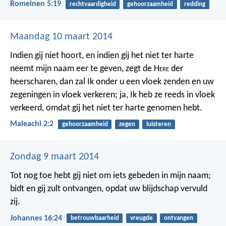
Romeinen 5:19
rechtvaardigheid
gehoorzaamheid
redding
Maandag 10 maart 2014
Indien gij niet hoort, en indien gij het niet ter harte
neemt mijn naam eer te geven, zegt de H
ere
der
heerscharen, dan zal Ik onder u een vloek zenden en uw
zegeningen in vloek verkeren; ja, Ik heb ze reeds in vloek
verkeerd, omdat gij het niet ter harte genomen hebt.
Maleachi 2:2
gehoorzaamheid
zegen
luisteren
Zondag 9 maart 2014
Tot nog toe hebt gij niet om iets gebeden in mijn naam;
bidt en gij zult ontvangen, opdat uw blijdschap vervuld
zij.
Johannes 16:24
betrouwbaarheid
vreugde
ontvangen