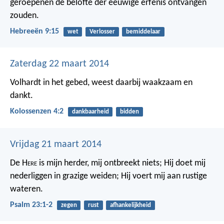
geroepenen de belofte der eeuwige erfenis ontvangen
zouden.
Hebreeën 9:15
wet
Verlosser
bemiddelaar
Zaterdag 22 maart 2014
Volhardt in het gebed, weest daarbij waakzaam en
dankt.
Kolossenzen 4:2
dankbaarheid
bidden
Vrijdag 21 maart 2014
De H
ere
is mijn herder, mij ontbreekt niets;
Hij doet mij
nederliggen in grazige weiden;
Hij voert mij aan rustige
wateren.
Psalm 23:1-2
zegen
rust
afhankelijkheid