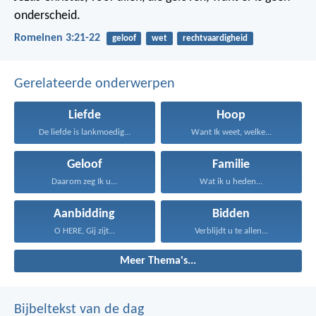
onderscheid.
Romeinen 3:21-22
geloof
wet
rechtvaardigheid
Gerelateerde onderwerpen
Liefde
Hoop
De liefde is lankmoedig...
Want Ik weet, welke...
Geloof
Familie
Daarom zeg Ik u...
Wat ik u heden...
Aanbidding
Bidden
O HERE, Gij zijt...
Verblijdt u te allen...
Meer Thema's...
Bijbeltekst van de dag