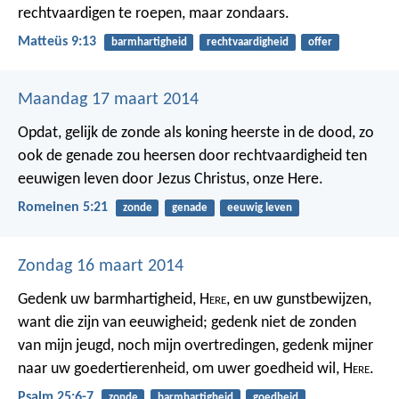
rechtvaardigen te roepen, maar zondaars.
Matteüs 9:13
barmhartigheid
rechtvaardigheid
offer
Maandag 17 maart 2014
Opdat, gelijk de zonde als koning heerste in de dood, zo
ook de genade zou heersen door rechtvaardigheid ten
eeuwigen leven door Jezus Christus, onze Here.
Romeinen 5:21
zonde
genade
eeuwig leven
Zondag 16 maart 2014
Gedenk uw barmhartigheid, H
ere
,
en uw gunstbewijzen,
want die zijn van eeuwigheid;
gedenk niet de zonden
van mijn jeugd, noch mijn overtredingen,
gedenk mijner
naar uw goedertierenheid,
om uwer goedheid wil, H
ere
.
Psalm 25:6-7
zonde
barmhartigheid
goedheid