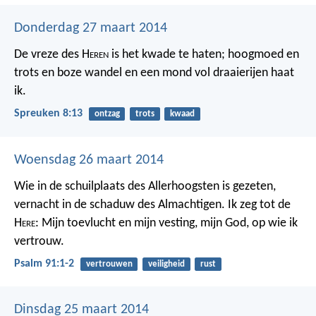
Donderdag 27 maart 2014
De vreze des H
eren
is het kwade te haten;
hoogmoed en
trots en boze wandel
en een mond vol draaierijen haat
ik.
Spreuken 8:13
ontzag
trots
kwaad
Woensdag 26 maart 2014
Wie in de schuilplaats des Allerhoogsten is gezeten,
vernacht in de schaduw des Almachtigen.
Ik zeg tot de
H
ere
: Mijn toevlucht en mijn vesting,
mijn God, op wie ik
vertrouw.
Psalm 91:1-2
vertrouwen
veiligheid
rust
Dinsdag 25 maart 2014