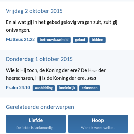
Vrijdag 2 oktober 2015
En al wat gij in het gebed gelovig vragen zult, zult gij
ontvangen.
Matteüs 21:22
betrouwbaarheid
geloof
bidden
Donderdag 1 oktober 2015
Wie is Hij toch, de Koning der ere?
De H
ere
der
heerscharen,
Hij is de Koning der ere.
sela
Psalm 24:10
aanbidding
koninkrijk
erkennen
Gerelateerde onderwerpen
Liefde
Hoop
De liefde is lankmoedig...
Want Ik weet, welke...