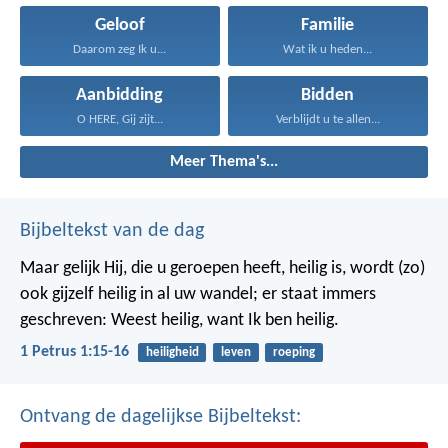
Geloof
Familie
Daarom zeg Ik u...
Wat ik u heden...
Aanbidding
Bidden
O HERE, Gij zijt...
Verblijdt u te allen...
Meer Thema's...
Bijbeltekst van de dag
Maar gelijk Hij, die u geroepen heeft, heilig is, wordt (zo)
ook gijzelf heilig in al uw wandel; er staat immers
geschreven: Weest heilig, want Ik ben heilig.
1 Petrus 1:15-16
heiligheid
leven
roeping
Ontvang de dagelijkse Bijbeltekst: