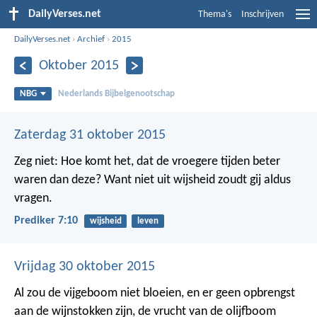
DailyVerses.net
Thema's
Inschrijven
DailyVerses.net
›
Archief
›
2015
Oktober 2015
NBG
Nederlands Bijbelgenootschap
Zaterdag 31 oktober 2015
Zeg niet: Hoe komt het, dat de vroegere tijden beter
waren dan deze? Want niet uit wijsheid zoudt gij aldus
vragen.
Prediker 7:10
wijsheid
leven
Vrijdag 30 oktober 2015
Al zou de vijgeboom niet bloeien,
en er geen opbrengst
aan de wijnstokken zijn,
de vrucht van de olijfboom