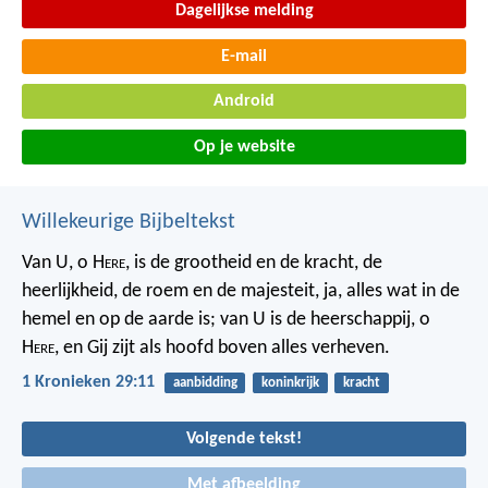
Dagelijkse melding
E-mail
Android
Op je website
Willekeurige Bijbeltekst
Van U, o H
ere
, is de grootheid en de kracht, de
heerlijkheid, de roem en de majesteit, ja, alles wat in de
hemel en op de aarde is; van U is de heerschappij, o
H
ere
, en Gij zijt als hoofd boven alles verheven.
1 Kronieken 29:11
aanbidding
koninkrijk
kracht
Volgende tekst!
Met afbeelding