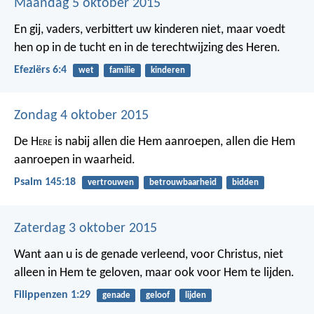
Maandag 5 oktober 2015
En gij, vaders, verbittert uw kinderen niet, maar voedt
hen op in de tucht en in de terechtwijzing des Heren.
Efeziërs 6:4
wet
familie
kinderen
Zondag 4 oktober 2015
De H
ere
is nabij allen die Hem aanroepen,
allen die Hem
aanroepen in waarheid.
Psalm 145:18
vertrouwen
betrouwbaarheid
bidden
Zaterdag 3 oktober 2015
Want aan u is de genade verleend, voor Christus, niet
alleen in Hem te geloven, maar ook voor Hem te lijden.
Filippenzen 1:29
genade
geloof
lijden