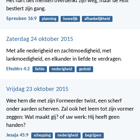
Het hart des mensen overdenkt zijn weg,
maar de H
ere
bestiert zijn gang.
Spreuken 16:9
planning
huwelijk
afhankelijkheid
Zaterdag 24 oktober 2015
Met alle nederigheid en zachtmoedigheid, met
lankmoedigheid, en elkander in liefde te verdragen.
Efeziërs 4:2
liefde
nederigheid
geduld
Vrijdag 23 oktober 2015
Wee hem die met zijn Formeerder twist, een scherf
onder aarden scherven. Zal ook het leem tot zijn vormer
zeggen: Wat maakt gij? of uw werk: Hij heeft geen
handen?
Jesaja 45:9
schepping
nederigheid
begrijpen