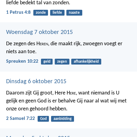
liefde bedekt tal van zonden.
1 Petrus 4:8
zonde
liefde
naaste
Woensdag 7 oktober 2015
De zegen des H
eren
, die maakt rijk,
zwoegen voegt er
niets aan toe.
Spreuken 10:22
geld
zegen
afhankelijkheid
Dinsdag 6 oktober 2015
Daarom zijt Gij groot, Here H
ere
, want niemand is U
gelijk en geen God is er behalve Gij naar al wat wij met
onze oren gehoord hebben.
2 Samuel 7:22
God
aanbidding