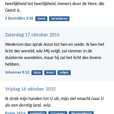
heerlijkheid tot heerlijkheid, immers door de Here, die
Geest is.
2 Korintiërs 3:18
Geest
veranderen
Zaterdag 17 oktober 2015
Wederom dan sprak Jezus tot hen en zeide: Ik ben het
licht der wereld; wie Mij volgt, zal nimmer in de
duisternis wandelen, maar hij zal het licht des levens
hebben.
Johannes 8:12
Jezus
leven
volgen
Vrijdag 16 oktober 2015
Ik strek mijn handen tot U uit,
mijn ziel smacht naar U
als een dorstig land.
sela
Psalm 143:6
aanbidding
ontvangen
afhankelijkheid