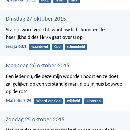
Spreuken 13:12
hoop
leven
hart
Dinsdag 27 oktober 2015
Sta op, word verlicht, want uw licht komt en de
heerlijkheid des H
eren
gaat over u op.
Jesaja 60:1
waardevol
God
schoonheid
Maandag 26 oktober 2015
Een ieder nu, die deze mijn woorden hoort en ze doet,
zal gelijken op een verstandig man, die zijn huis bouwde
op de rots.
Matteüs 7:24
Woord van God
wijsheid
luisteren
Zondag 25 oktober 2015