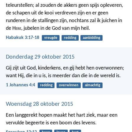
teleurstellen;
al zouden de akkers geen spijs opleveren,
de schapen uit de kooi verdreven zijn
en er geen
runderen in de stallingen zijn,
nochtans zal ik juichen in
de H
ere
,
jubelen in de God van mijn heil.
Habakuk 3:17-18
vreugde
redding
aanbidding
Donderdag 29 oktober 2015
Gíj zijt uit God, kinderkens, en gij hebt hen overwonnen;
want Hij, die in u is, is meerder dan die in de wereld is.
1 Johannes 4:4
redding
overwinnen
almachtig
Woensdag 28 oktober 2015
Een langgerekt hopen maakt het hart ziek,
maar een
vervulde begeerte is een boom des levens.