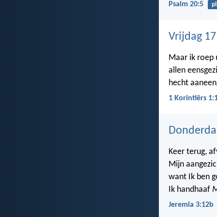
Psalm 20:5
p
Vrijdag 17
Maar ik roep 
allen eensgez
hecht aaneen
1 Korintiërs 1:
Donderdag
Keer terug, af
Mijn aangezic
want Ik ben g
Ik handhaaf
M
Jeremia 3:12b