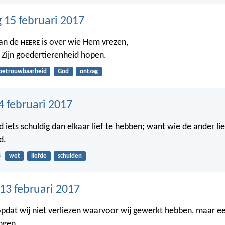
15 februari 2017
van de
is over wie Hem vrezen,
HEERE
 Zijn goedertierenheid hopen.
betrouwbaarheid
God
ontzag
4 februari 2017
iets schuldig dan elkaar lief te hebben; want wie de ander lie
d.
8
wet
liefde
schulden
3 februari 2017
 opdat wij niet verliezen waarvoor wij gewerkt hebben, maar e
ngen.