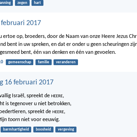
lanning
zegen
hart
 februari 2017
u ertoe op, broeders, door de Naam van onze Heere Jezus Chri
ind bent in uw spreken, en dat er onder u geen scheuringen zij
gesmeed bent, één van denken en één van gevoelen.
10
gemeenschap
familie
veranderen
 16 februari 2017
vallig Israël, spreekt de
,
HEERE
ht is tegenover u niet betrokken,
oedertieren, spreekt de
,
HEERE
ijn toorn
niet voor eeuwig.
barmhartigheid
boosheid
vergeving