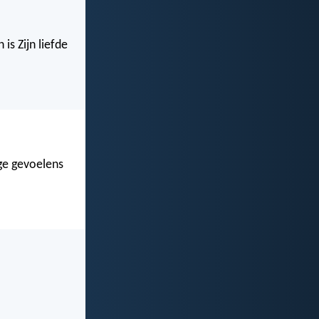
is Zijn liefde
ige gevoelens