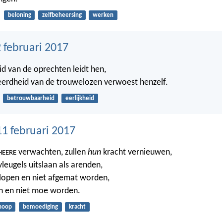
beloning
zelfbeheersing
werken
 februari 2017
d van de oprechten leidt hen,
eerdheid van de trouwelozen verwoest henzelf.
betrouwbaarheid
eerlijkheid
11 februari 2017
verwachten, zullen
hun
kracht vernieuwen,
HEERE
leugels uitslaan als arenden,
l lopen en niet afgemat worden,
pen en niet moe worden.
hoop
bemoediging
kracht