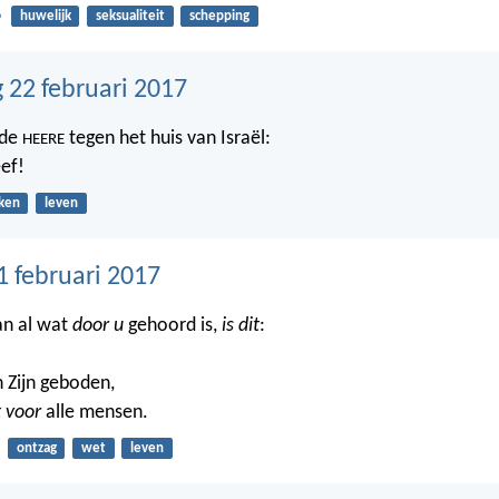
6
huwelijk
seksualiteit
schepping
22 februari 2017
 de
tegen het huis van Israël:
HEERE
eef!
ken
leven
1 februari 2017
an al wat
door u
gehoord is,
is dit
:
 Zijn geboden,
t voor
alle mensen.
ontzag
wet
leven