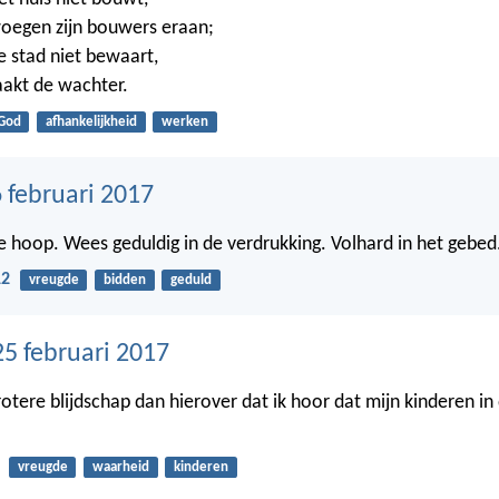
oegen zijn bouwers eraan;
 stad niet bewaart,
akt de wachter.
God
afhankelijkheid
werken
 februari 2017
 de hoop. Wees geduldig in de verdrukking. Volhard in het gebed
12
vreugde
bidden
geduld
25 februari 2017
rotere blijdschap dan hierover dat ik hoor dat mijn kinderen i
vreugde
waarheid
kinderen