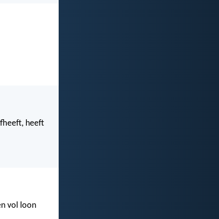
fheeft, heeft
en vol loon