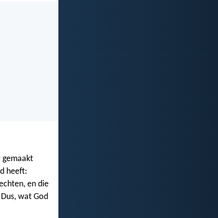
s
gemaakt
d heeft:
echten, en die
? Dus, wat God