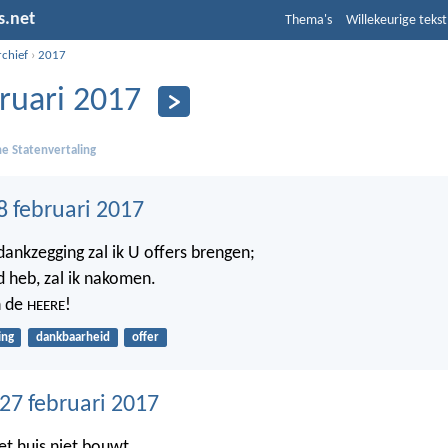
s.net
Thema's
Willekeurige tekst
rchief
›
2017
ruari 2017
e Statenvertaling
8 februari 2017
dankzegging zal ik U offers brengen;
d heb, zal ik nakomen.
n de
!
HEERE
ing
dankbaarheid
offer
7 februari 2017
t huis niet bouwt,