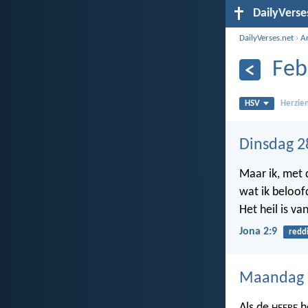
DailyVerse
DailyVerses.net
›
A
Feb
HSV
Herzien
Dinsdag 2
Maar ik, met 
wat ik beloof
Het heil is va
Jona 2:9
redd
Maandag 2
Als de
he