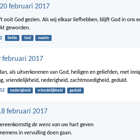
0 februari 2017
ooit God gezien. Als wij elkaar liefhebben, blijft God in ons en 
akt geworden.
2
liefde
God
naaste
 februari 2017
 dan, als uitverkorenen van God, heiligen en geliefden, met inn
g, vriendelijkheid, nederigheid, zachtmoedigheid, geduld.
:12
nederigheid
vriendelijkheid
geduld
18 februari 2017
vereenkomstig
de wens van
uw hart geven
nemens in vervulling doen gaan.