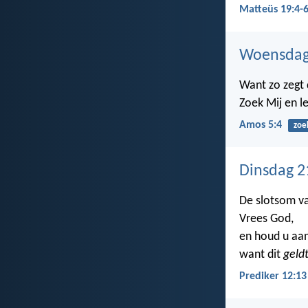
Matteüs 19:4-
Woensdag 
Want zo zegt
Zoek Mij en l
Amos 5:4
zoe
Dinsdag 2
De slotsom v
Vrees God,
en houd u aan
want dit
geld
Prediker 12:13