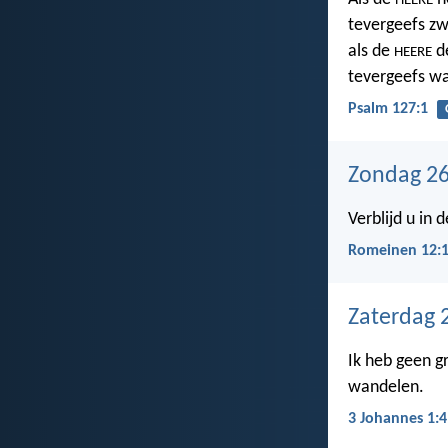
HEERE
tevergeefs zw
als de
de
HEERE
tevergeefs wa
Psalm 127:1
Zondag 26
Verblijd u in
Romeinen 12:
Zaterdag 
Ik heb geen g
wandelen.
3 Johannes 1:4