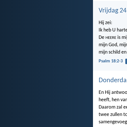
Vrijdag 24
Hij zei:
Ik heb U hartel
De
is mi
HEERE
mijn God, mij
mijn schild en
Psalm 18:2-3
Donderdag
En Hij antwoo
heeft, hen va
Daarom zal 
twee zullen to
samengevoegd 