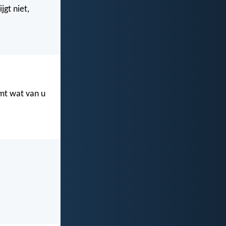
jgt niet,
emt wat van u