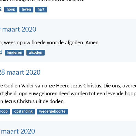
2
hoop
leven
hart
 maart 2020
en, wees op uw hoede voor de afgoden. Amen.
1
kinderen
afgoden
28 maart 2020
de God en Vader van onze Heere Jezus Christus, Die ons, overe
rtigheid, opnieuw geboren deed worden tot een levende hoop
n Jezus Christus uit de doden.
hoop
opstanding
wedergeboorte
7 maart 2020