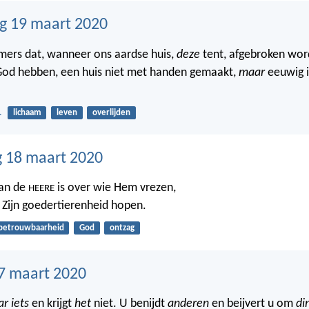
g 19 maart 2020
mers dat, wanneer ons aardse huis,
deze
tent, afgebroken word
od hebben, een huis niet met handen gemaakt,
maar
eeuwig i
1
lichaam
leven
overlijden
 18 maart 2020
van de
is over wie Hem vrezen,
HEERE
 Zijn goedertierenheid hopen.
betrouwbaarheid
God
ontzag
7 maart 2020
r iets
en krijgt
het
niet. U benijdt
anderen
en beijvert u om
di