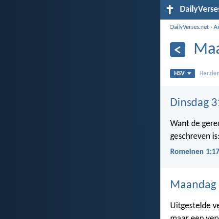
DailyVerse
DailyVerses.net
›
A
Maa
HSV
Herzien
Dinsdag 3
Want de gerec
geschreven is
Romeinen 1:1
Maandag 
Uitgestelde v
maar een verv