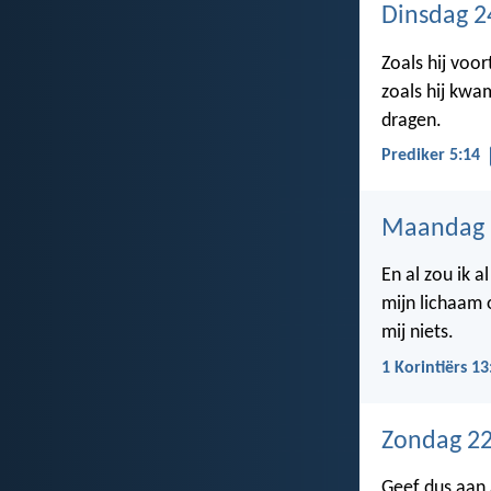
Dinsdag 2
Zoals hij voor
zoals hij kwa
dragen.
Prediker 5:14
Maandag 
En al zou ik 
mijn lichaam 
mij niets.
1 Korintiërs 13
Zondag 22
Geef dus aan a