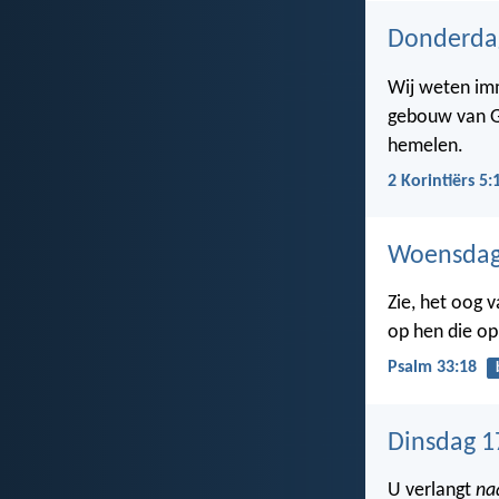
Donderda
Wij weten im
gebouw van G
hemelen.
2 Korintiërs 5:
Woensdag
Zie, het oog 
op hen die op
Psalm 33:18
Dinsdag 1
U verlangt
naa