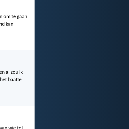
ren om te gaan
and kan
 en al zou ik
 het baatte
aan wie tol,