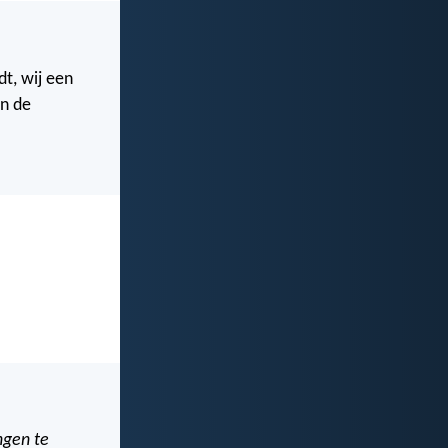
t, wij een
n de
ngen te