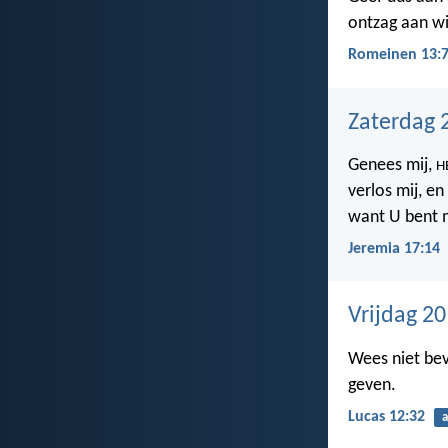
ontzag aan wi
Romeinen 13:
Zaterdag 
Genees mij,
H
verlos mij, en
want U bent m
Jeremia 17:14
Vrijdag 2
Wees niet bev
geven.
Lucas 12:32
a