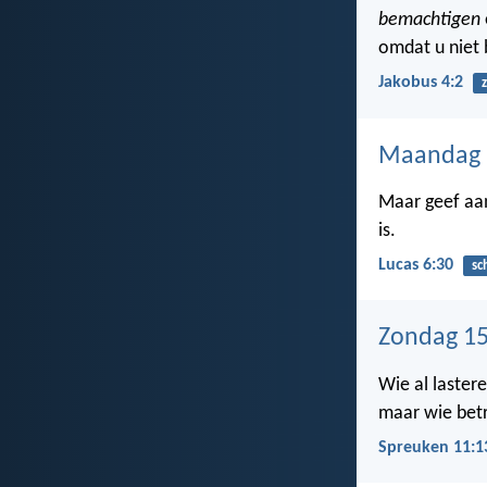
bemachtigen
omdat u niet 
Jakobus 4:2
Maandag 
Maar geef aa
is.
Lucas 6:30
sc
Zondag 15
Wie al laster
maar wie betr
Spreuken 11:1