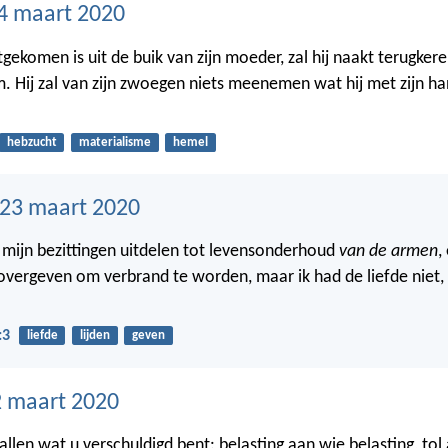
4 maart 2020
tgekomen is uit de buik van zijn moeder, zal hij naakt terugke
m. Hij zal van zijn zwoegen niets meenemen wat hij met zijn h
hebzucht
materialisme
hemel
23 maart 2020
al mijn bezittingen uitdelen tot levensonderhoud
van de armen
,
overgeven om verbrand te worden, maar ik had de liefde niet,
:3
liefde
lijden
geven
 maart 2020
llen wat u verschuldigd bent: belasting aan wie belasting, tol 