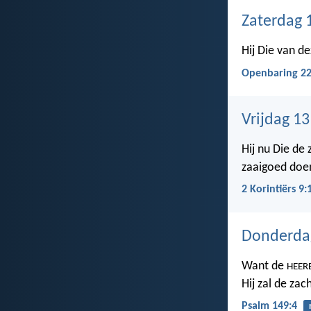
Zaterdag 
Hij Die van de
Openbaring 22
Vrijdag 1
Hij nu Die de
zaaigoed doe
2 Korintiërs 9:
Donderda
Want de
HEER
Hij zal de za
Psalm 149:4