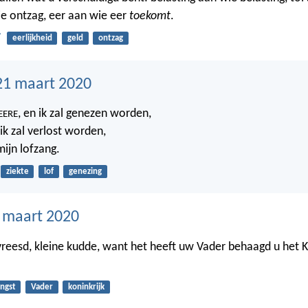
e ontzag, eer aan wie eer
toekomt
.
7
eerlijkheid
geld
ontzag
21 maart 2020
, en ik zal genezen worden,
EERE
 ik zal verlost worden,
ijn lofzang.
ziekte
lof
genezing
0 maart 2020
reesd, kleine kudde, want het heeft uw Vader behaagd u het Ko
ngst
Vader
koninkrijk