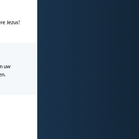
ere Jezus!
en uw
en.