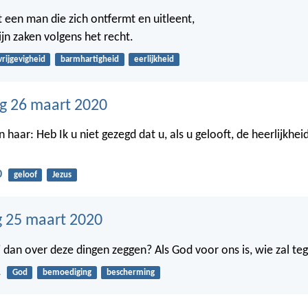
 een man die zich ontfermt en uitleent,
zijn zaken volgens het recht.
vrijgevigheid
barmhartigheid
eerlijkheid
g 26 maart 2020
n haar: Heb Ik u niet gezegd dat u, als u gelooft, de heerlijkhei
0
geloof
Jezus
 25 maart 2020
j dan over deze dingen zeggen? Als God voor ons is, wie zal teg
1
God
bemoediging
bescherming