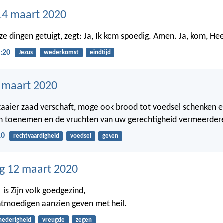
14 maart 2020
ze dingen getuigt, zegt: Ja, Ik kom spoedig. Amen. Ja, kom, He
:20
Jezus
wederkomst
eindtijd
3 maart 2020
 zaaier zaad verschaft, moge ook brood tot voedsel schenken 
n toenemen en de vruchten van uw gerechtigheid vermeerder
10
rechtvaardigheid
voedsel
geven
g 12 maart 2020
is Zijn volk goedgezind,
E
chtmoedigen aanzien geven met heil.
nederigheid
vreugde
zegen