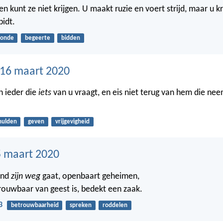
en kunt ze niet krijgen. U maakt ruzie en voert strijd, maar u kri
bidt.
zonde
begeerte
bidden
16 maart 2020
n ieder die
iets
van u vraagt, en eis niet terug van hem die ne
hulden
geven
vrijgevigheid
 maart 2020
end
zijn weg
gaat, openbaart geheimen,
ouwbaar van geest is, bedekt een zaak.
3
betrouwbaarheid
spreken
roddelen