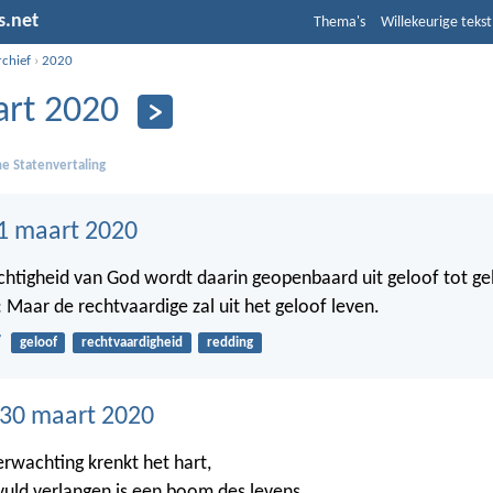
s.net
Thema's
Willekeurige tekst
rchief
›
2020
rt 2020
e Statenvertaling
1 maart 2020
htigheid van God wordt daarin geopenbaard uit geloof tot gel
: Maar de rechtvaardige zal uit het geloof leven.
7
geloof
rechtvaardigheid
redding
30 maart 2020
erwachting krenkt het hart,
uld verlangen is een boom des levens.