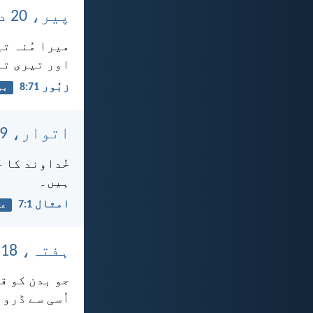
پیر، 20 دسمبر، 2021
میرا مُنہ تی
اور تیری تعظ
زبُور 71:‏8
بو
اتوار، 19 دسمبر، 2021
خُداوند کا خ
ہیں۔
امثال 1:‏7
عج
ہفتہ، 18 دسمبر، 2021
جو بدن کو قت
اُسی سے ڈرو 