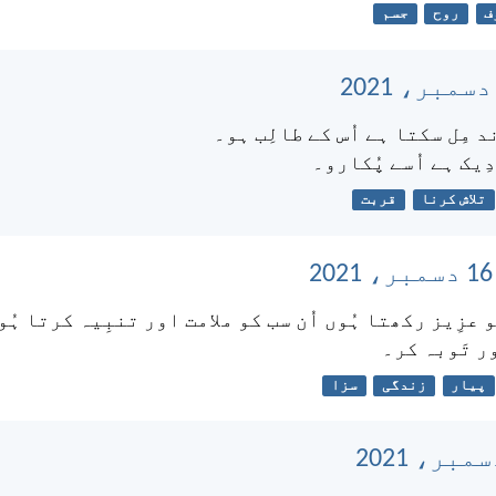
ف
روح
جسم
د مِل سکتا ہے اُس کے طالِب ہو۔
ِیک ہے اُسے پُکارو۔
تلاش کرنا
قربت
کو عزِیز رکھتا ہُوں اُن سب کو ملامت اور تنبِیہ کرتا ہُ
ر تَوبہ کر۔
پیار
زندگی
سزا