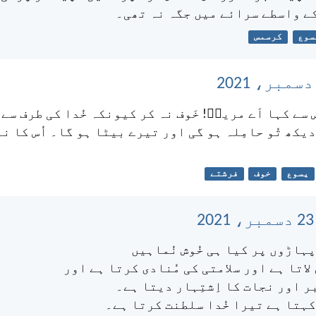
کے واسطے سرائے میں جگہ نہ تھی۔
سوع
کرسمس
س سے کہا اَے مریمؔ! خَوف نہ کر کیونکہ خُدا کی طرف سے 
 دیکھ تُو حامِلہ ہو گی اور تیرے بیٹا ہو گا۔ اُس کا نا
یسوع
خوف
فرشتے
 پہاڑوں پر کیا ہی خُوش نُماہیں
لاتا ہے اور سلامتی کی مُنادی کرتا ہے اور
بر اور نجات کا اِشتِہار دیتا ہے۔
ے کہتا ہے تیرا خُدا سلطنت کرتا ہے۔