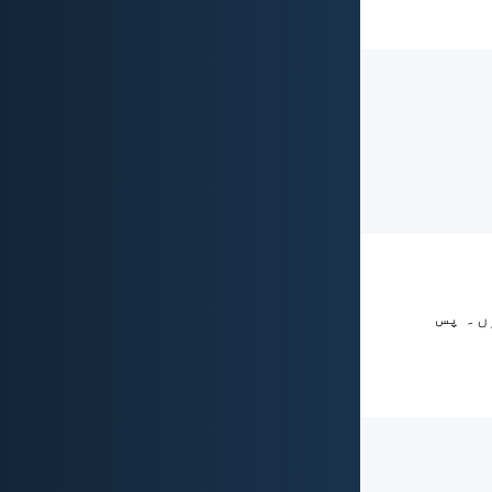
وں۔ پس