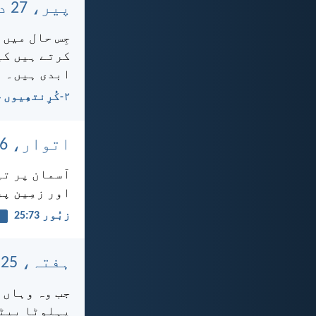
پیر، 27 دسمبر، 2021
جِس حال میں 
کرتے ہیں کی
ابدی ہیں۔
۲-کُرِنتھِیوں 4:‏18
اتوار، 26 دسمبر، 2021
آسمان پر تی
اور زمِین پر
زبُور 73:‏25
ب
ہفتہ، 25 دسمبر، 2021
جب وہ وہاں تھ
پہلوٹا بیٹا 