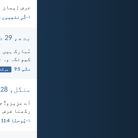
غرض اِیمان اُ
۱-کُرِنتھِیوں 13:‏13
بدھ، 29 دسمبر، 2021
مُبارک ہیں و
کیونکہ وہ خ
متّی 5:‏9
برکت
منگل، 28 دسمبر، 2021
اَے عزِیزو! ج
رکھنا فرض ہ
۱-یُوحنّا 4:‏11