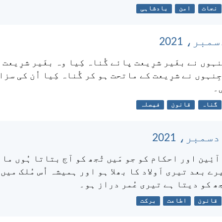
نجات
امن
بادشاہی
ِنہوں نے بغَیر شرِیعت پائے گُناہ کِیا وہ بغَیر شرِیعت 
ِنہوں نے شرِیعت کے ماتحت ہو کر گُناہ کِیا اُن کی سزا
ی۔
گناہ
قانون
فیصلہ
ے آئِین اور احکام کو جو مَیں تُجھ کو آج بتاتا ہُوں ما
ے بعد تیری اَولاد کا بھلا ہو اور ہمیشہ اُس مُلک میں 
جھ کو دیتا ہے تیری عُمر دراز ہو۔
قانون
اطاعت
برکت