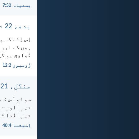
یسعیاہ 52:‏7
بدھ، 22 دسمبر، 2021
اِس لِئے کہ ج
ہوں گے اور ج
مُوافِق ہو گ
رُومِیوں 2:‏12
منگل، 21 دسمبر، 2021
سو تُو اُس ک
تیرا اور تیر
تیرا خُدا تُ
اِستِثنا 4:‏40