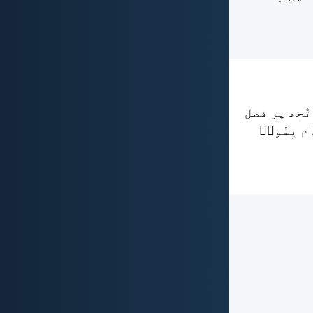
تُجھ پر فضل
م یِسُوعؔ