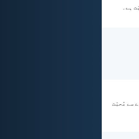
ّت ہے۔
 سے مُحبّت