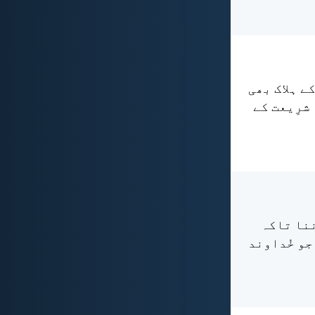
کے ہلاک بھی
 شرِیعت کے
ننا تاکہ
جو خُداوند