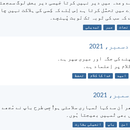
ے وعدہ میں دیر نہیں کرتا جَیسی دیر بعض لوگ سمجھت
 میں تحمُّل کرتا ہے اِس لِئے کہ کِسی کی ہلاکت نہیں چ
کہ سب کی تَوبہ تک نَوبت پُہنچے۔
نجات
صبر
تبدیلی
پنے کی جگہ اور میری سِپر ہے۔
لام پر اِعتماد ہے۔
امید
خدا کا کلام
تحفظ
ِھر اُن سے کہا تُمہاری سلامتی ہو! جِس طرح باپ نے مُجھے
ں بھی تُمہیں بھیجتا ہُوں۔
امن
باپ
انجیلی بشارت