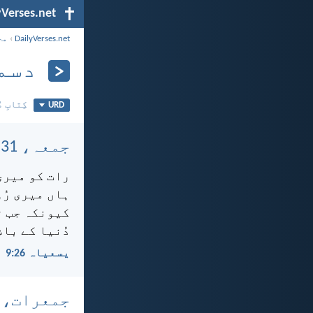
yVerses.net
DailyVerses.net
›
مح
دسمبر
URD
کِتابِ م
جمعہ، 31 دسمبر، 2021
رات کو میری
ہاں میری رُو
کیونکہ جب ت
دُنیا کے باش
یسعیاہ 26:‏9
جمعرات، 30 دسمبر، 2021