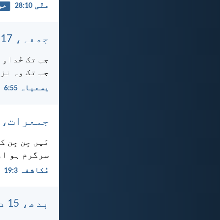
متّی 10:‏28
خو
جمعہ، 17 دسمبر، 2021
جب تک خُداون
جب تک وہ نزد
یسعیاہ 55:‏6
جمعرات، 16 دسمبر، 2021
مَیں جِن جِن 
سرگرم ہو او
مُکاشفہ 3:‏19
بدھ، 15 دسمبر، 2021