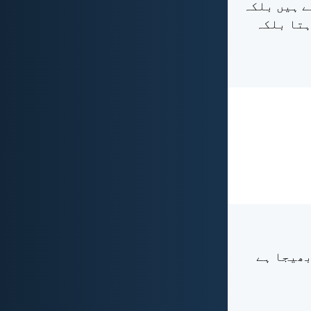
ے ہیں بلکہ
اہتا بلکہ
 بھیجا ہے