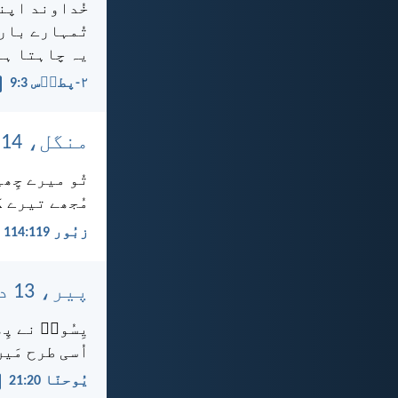
خُداوند اپن
تُمہارے بارے
یہ چاہتا ہے 
۲-پطرؔس 3:‏9
منگل، 14 دسمبر، 2021
تُو میرے چِھ
مُجھے تیرے ک
زبُور 119:‏114
پیر، 13 دسمبر، 2021
یِسُوعؔ نے پ
اُسی طرح مَی
یُوحنّا 20:‏21