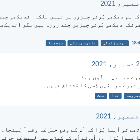
کہ ہم دیکھی ہُوئی چِیزوں پر نہیں بلکہ اندیکھی چِی
ونکہ دیکھی ہُوئی چِیزیں چند روزہ ہیں مگر اندیکھی
ابدی زندگی
مادیت پرستی
سمجھنا
رے سوا میرا کَون ہے؟
 تیرے سوا مَیں کِسی کا مُشتاق نہیں۔
ھروسہ
خدا
جنت
ے تو اَیسا ہُؤا کہ اُس کے وضعِ حمل کا وقت آ پُہنچا۔ 
پَیدا ہُؤا اور اُس نے اُس کو کپڑے میں لپیٹ کر چرنی 