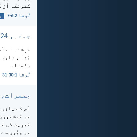
کیونکہ اُن 
لُوقا 2:‏6-‏7
ی
جمعہ، 24 دسمبر، 2021
فرِشتہ نے اُ
ہُؤا ہے اور
رکھنا۔
لُوقا 1:‏30-‏31
جمعرات، 23 دسمبر، 2021
اُس کے پاؤں
جو خُوشخبری 
خَیرِیت کی خ
جو صِیُّون س