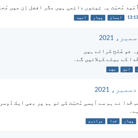
مّید مُحبّت یہ تِینوں دائِمی ہیں مگر افضل اِن میں مُحب
ایمان
پیار
امید
ہ جو صُلح کراتے ہیں
ُدا کے بیٹے کہلائیں گے۔
امن
بچے
ب خُدا نے ہم سے اَیسی مُحبّت کی تو ہم پر بھی ایک دُوسرے
ے۔
پیار
خدا
برادری