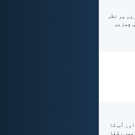
زوں پر نظر
 چِیزیں
اور اُس کا
میں رکھّا