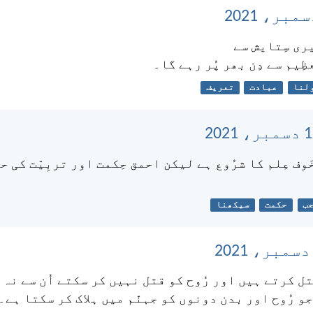
ری سِتایش سے
ِیم سے دِن بھر پُر رہے گا۔
لنا
عبادت
تعریف
َوف عِلم کا شرُوع ہے لیکن احمق حِکمت اور تربِیّت کی 
ب
حکمت
سیکھنا
ل کرتے ہیں اور رُوح کو قتل نہیں کر سکتے اُن سے نہ
جو رُوح اور بدن دونوں کو جہنّم میں ہلاک کر سکتا ہے۔