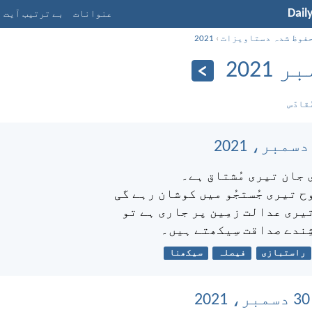
Dail
عنوانات
بے ترتیب آیت
فوظ شدہ دستاویزات
›
2021
 2021
ُقادّس
 جان تیری مُشتاق ہے۔
ح تیری جُستجُو میں کوشان رہے گی
یری عدالت زمِین پر جاری ہے تو
ِندے صداقت سِیکھتے ہیں۔
راستبازی
فیصلہ
سیکھنا