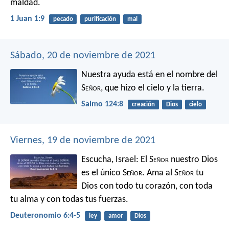
maldad.
1 Juan 1:9
pecado
purificación
mal
Sábado, 20 de noviembre de 2021
Nuestra ayuda está en el nombre del
S
eñor
,
que hizo el cielo y la tierra.
Salmo 124:8
creación
Dios
cielo
Viernes, 19 de noviembre de 2021
Escucha, Israel: El S
eñor
nuestro Dios
es el único S
eñor
. Ama al S
eñor
tu
Dios con todo tu corazón, con toda
tu alma y con todas tus fuerzas.
Deuteronomio 6:4-5
ley
amor
Dios