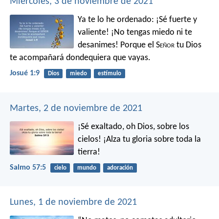
Miércoles, 3 de noviembre de 2021
Ya te lo he ordenado: ¡Sé fuerte y
valiente! ¡No tengas miedo ni te
desanimes! Porque el S
eñor
tu Dios
te acompañará dondequiera que vayas.
Josué 1:9
Dios
miedo
estímulo
Martes, 2 de noviembre de 2021
¡Sé exaltado, oh Dios, sobre los
cielos!
¡Alza tu gloria sobre toda la
tierra!
Salmo 57:5
cielo
mundo
adoración
Lunes, 1 de noviembre de 2021