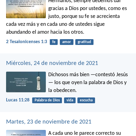
Hermanos, siempre debemos dar
gracias a Dios por ustedes, como es
justo, porque su fe se acrecienta
cada vez más y en cada uno de ustedes sigue
abundando el amor hacia los otros.
2 Tesalonicenses 1:3
fe
amor
gratitud
Miércoles, 24 de noviembre de 2021
Dichosos más bien —contestó Jesús
— los que oyen la palabra de Dios y
la obedecen.
Lucas 11:28
Palabra de Dios
vida
escucha
Martes, 23 de noviembre de 2021
A cada uno le parece correcto su