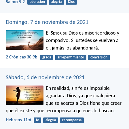
Salmo 9:2
adoración
alegría
Dios
Domingo, 7 de noviembre de 2021
El S
eñor
su Dios es misericordioso y
compasivo. Si ustedes se vuelven a
él, jamás los abandonará.
2 Crónicas 30:9b
gracia
arrepentimiento
conversión
Sábado, 6 de noviembre de 2021
En realidad, sin fe es imposible
agradar a Dios, ya que cualquiera
que se acerca a Dios tiene que creer
que él existe y que recompensa a quienes lo buscan.
Hebreos 11:6
fe
alegría
recompensa