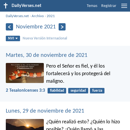
DailyVerses.net
Temas
Registrar
DailyVerses.net
›
Archivo
›
2021
Noviembre 2021
NVI
Nueva Versión Internacional
Martes, 30 de noviembre de 2021
Pero el Señor es fiel, y él los
fortalecerá y los protegerá del
maligno.
2 Tesalonicenses 3:3
fiabilidad
seguridad
fuerza
Lunes, 29 de noviembre de 2021
¿Quién realizó esto? ¿Quién lo hizo
posible?
¿Quién llamó a las