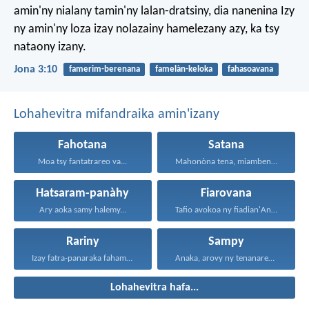
amin'ny nialany tamin'ny lalan-dratsiny, dia nanenina Izy
ny amin'ny loza izay nolazainy hamelezany azy, ka tsy
nataony izany.
Jona 3:10
famerim-berenana
famelàn-keloka
fahasoavana
Lohahevitra mifandraika amin'izany
Fahotana
Satana
Moa tsy fantatrareo va...
Mahonòna tena, miambena: fa...
Hatsaram-panàhy
Fiarovana
Ary aoka samy halemy...
Tafio avokoa ny fiadian'Andriamanitra...
Rariny
Sampy
Izay fatra-panaraka fahamarinana sy...
Anaka, arovy ny tenanareo...
Lohahevitra hafa...