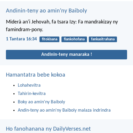
Andinin-teny ao amin'ny Baiboly
Miderà an'i Jehovah, fa tsara Izy:
Fa mandrakizay ny
famindram-pony.
1 Tantara 16:34
fitokisana
fiankohofana
fankasitrahana
Andinin-teny manaraka !
Hamantatra bebe kokoa
Lohahevitra
Tahirin-kevitra
Boky ao amin'ny Baiboly
Andin-teny ao amin'ny Baiboly malaza indrindra
Ho fanohanana ny DailyVerses.net