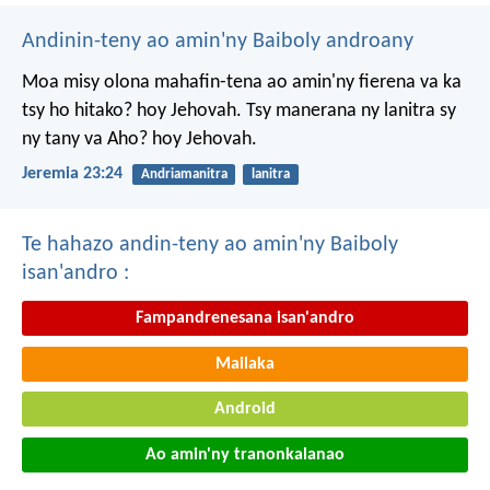
Andinin-teny ao amin'ny Baiboly androany
Moa misy olona mahafin-tena ao amin'ny fierena va ka
tsy ho hitako? hoy Jehovah. Tsy manerana ny lanitra sy
ny tany va Aho? hoy Jehovah.
Jeremia 23:24
Andriamanitra
lanitra
Te hahazo andin-teny ao amin'ny Baiboly
isan'andro :
Fampandrenesana isan'andro
Mailaka
Android
Ao amin'ny tranonkalanao