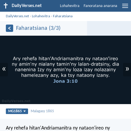
DailyVerses.net
Lohahevitra
Fanoratana anarana
DailyVerses.net
›
Lohahevitra
›
Faharatsiana
Faharatsiana (3/3)
«
»
MG1865
Malagasy 1865
Ary rehefa hitan'Andriamanitra ny nataon'ireo ny