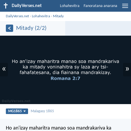
DailyVerses.net
Lohahevitra
Fanoratana anarana
DailyVerses.net
›
Lohahevitra
›
Mitady
Mitady (2/2)
«
»
MG1865
Malagasy 1865
Ho an'izay maharitra manao soa mandrakariva ka