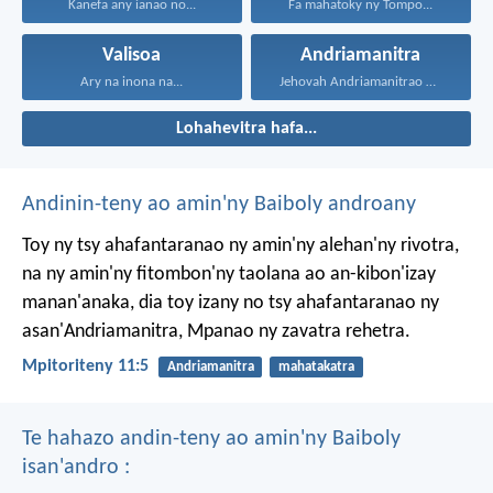
Kanefa any ianao no...
Fa mahatoky ny Tompo...
Valisoa
Andriamanitra
Ary na inona na...
Jehovah Andriamanitrao no ao...
Lohahevitra hafa...
Andinin-teny ao amin'ny Baiboly androany
Toy ny tsy ahafantaranao ny amin'ny alehan'ny rivotra,
na ny amin'ny fitombon'ny taolana ao an-kibon'izay
manan'anaka, dia toy izany no tsy ahafantaranao ny
asan'Andriamanitra, Mpanao ny zavatra rehetra.
Mpitoriteny 11:5
Andriamanitra
mahatakatra
Te hahazo andin-teny ao amin'ny Baiboly
isan'andro :