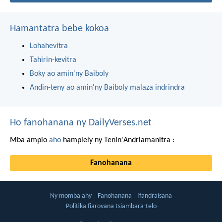
Hamantatra bebe kokoa
Lohahevitra
Tahirin-kevitra
Boky ao amin'ny Baiboly
Andin-teny ao amin'ny Baiboly malaza indrindra
Ho fanohanana ny DailyVerses.net
Mba ampio
aho
hampiely ny Tenin'Andriamanitra :
Fanohanana
Ny momba ahy
Fanohanana
Ifandraisana
Politika fiarovana tsiambara-telo