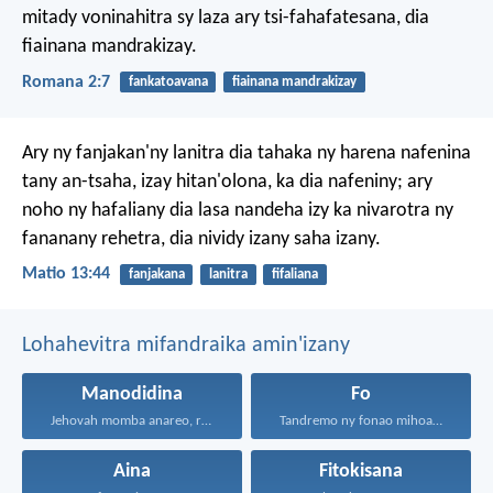
mitady voninahitra sy laza ary tsi-fahafatesana, dia
fiainana mandrakizay.
Romana 2:7
fankatoavana
fiainana mandrakizay
Ary ny fanjakan'ny lanitra dia tahaka ny harena nafenina
tany an-tsaha, izay hitan'olona, ka dia nafeniny; ary
noho ny hafaliany dia lasa nandeha izy ka nivarotra ny
fananany rehetra, dia nividy izany saha izany.
Matio 13:44
fanjakana
lanitra
fifaliana
Lohahevitra mifandraika amin'izany
Manodidina
Fo
Jehovah momba anareo, raha...
Tandremo ny fonao mihoatra...
Aina
Fitokisana