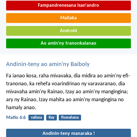
Fampandrenesana isan'andro
Mailaka
Android
Ao amin'ny tranonkalanao
Andinin-teny ao amin'ny Baiboly
Fa ianao kosa, raha mivavaka, dia midìra ao amin'ny efi-
tranonao, ka rehefa voarindrinao ny varavaranao, dia
mivavaha amin'ny Rainao, Izay ao amin'ny mangingina;
ary ny Rainao, Izay mahita ao amin'ny mangingina no
hamaly anao.
Matio 6:6
valisoa
Ray
fivavahana
Andinin-teny manaraka !