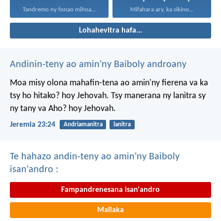
Tandremo ny fonao mihoatra...
Mifahara ary, ka sikino...
Lohahevitra hafa...
Andinin-teny ao amin'ny Baiboly androany
Moa misy olona mahafin-tena ao amin'ny fierena va ka
tsy ho hitako? hoy Jehovah. Tsy manerana ny lanitra sy
ny tany va Aho? hoy Jehovah.
Jeremia 23:24
Andriamanitra
lanitra
Te hahazo andin-teny ao amin'ny Baiboly
isan'andro :
Fampandrenesana isan'andro
Mailaka