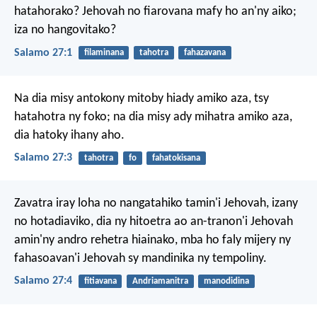
hatahorako?
Jehovah no fiarovana mafy ho an'ny aiko;
iza no hangovitako?
Salamo 27:1
filaminana
tahotra
fahazavana
Na dia misy antokony mitoby hiady amiko aza,
tsy
hatahotra ny foko;
na dia misy ady mihatra amiko aza,
dia hatoky ihany aho.
Salamo 27:3
tahotra
fo
fahatokisana
Zavatra iray loha no nangatahiko tamin'i Jehovah,
izany
no hotadiaviko,
dia ny hitoetra ao an-tranon'i Jehovah
amin'ny andro rehetra hiainako,
mba ho faly mijery ny
fahasoavan'i Jehovah
sy mandinika ny tempoliny.
Salamo 27:4
fitiavana
Andriamanitra
manodidina