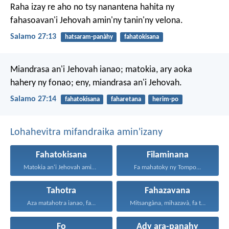
Raha izay re aho no tsy nanantena hahita ny
fahasoavan'i Jehovah
amin'ny tanin'ny velona.
Salamo 27:13
hatsaram-panàhy
fahatokisana
Miandrasa an'i Jehovah ianao;
matokia, ary aoka
hahery ny fonao;
eny, miandrasa an'i Jehovah.
Salamo 27:14
fahatokisana
faharetana
herim-po
Lohahevitra mifandraika amin'izany
Fahatokisana
Filaminana
Matokia an'i Jehovah amin'ny...
Fa mahatoky ny Tompo...
Tahotra
Fahazavana
Aza matahotra ianao, fa...
Mitsangàna, mihazavà, fa tonga...
Fo
Ady ara-panahy