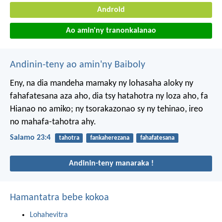
Android
Ao amin'ny tranonkalanao
Andinin-teny ao amin'ny Baiboly
Eny, na dia mandeha mamaky
ny lohasaha aloky ny
fahafatesana aza aho,
dia tsy hatahotra ny loza aho,
fa
Hianao no amiko;
ny tsorakazonao sy ny tehinao,
ireo
no mahafa-tahotra ahy.
Salamo 23:4
tahotra
fankaherezana
fahafatesana
Andinin-teny manaraka !
Hamantatra bebe kokoa
Lohahevitra