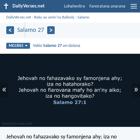
DailyVerses.net
Lohahevitra
Fanoratana anarana
DailyVerses.net
›
Boky ao amin'ny Baiboly
›
Salamo
Salamo 27
Vakio
Salamo 27
an-dalana
MG1865
«
»
Jehovah no fahazavako sy famonjena ahy;
iza no