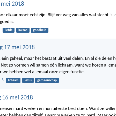
8 mei 2018
voor elkaar moet echt zijn. Blijf ver weg van alles wat slecht is,
goed is.
9
liefde
kwaad
goedheid
g 17 mei 2018
s één geheel, maar het bestaat uit veel delen. En al die delen
. Net zo vormen wij samen één lichaam, want we horen allemaa
r we hebben wel allemaal onze eigen functie.
-5
lichaam
Jezus
gemeenschap
 16 mei 2018
 mensen hard werken en hun uiterste best doen. Want ze willen
eter hebben dan zijzelf. Daarom werken ze zo hard. Maar ook