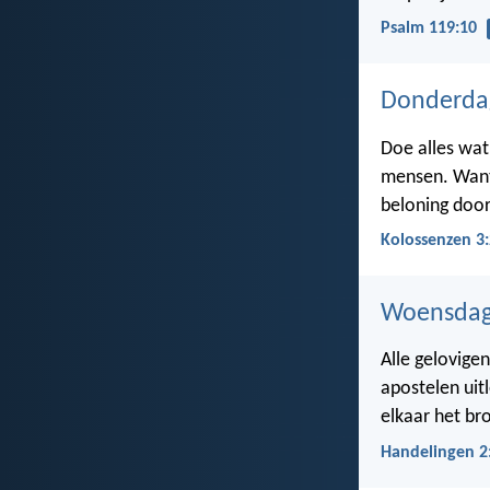
Psalm 119:10
Donderda
Doe alles wat
mensen. Want C
beloning door
Kolossenzen 3
Woensdag
Alle gelovige
apostelen uit
elkaar het br
Handelingen 2