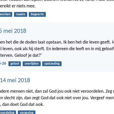
bereikt er niets mee.
werken
naaste
begeerte
5 mei 2018
 ben het die de doden laat opstaan. Ik ben het die leven geeft. 
l leven, ook als hij sterft. En iedereen die leeft en in mij gelooft
terven. Geloof je dat?’
5-26
geloof
overlijden
opstanding
14 mei 2018
dere mensen niet, dan zal God jou ook niet veroordelen. Zeg 
 slecht zijn, dan zegt God dat ook niet over jou. Vergeef men
, dan doet God dat ook.
roordeling
vergeving