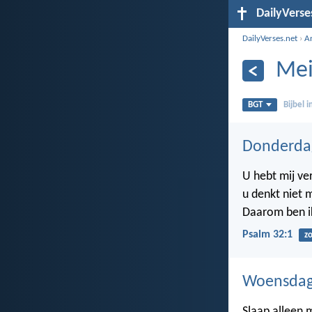
DailyVerse
DailyVerses.net
›
A
Mei
BGT
Bijbel 
Donderda
U hebt mij ve
u denkt niet 
Daarom ben ik
Psalm 32:1
z
Woensdag
Slaap alleen 