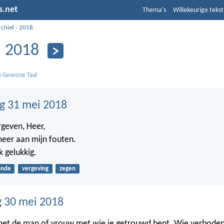
s.net
Thema's
Willekeurige tekst
rchief
›
2018
 2018
in Gewone Taal
g 31 mei 2018
rgeven, Heer,
meer aan mijn fouten.
 gelukkig.
onde
vergeving
zegen
 30 mei 2018
met de man of vrouw met wie je getrouwd bent. Wie verboden