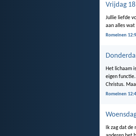
Vrijdag 1
Jullie liefde 
aan alles wat 
Romeinen 12:
Donderda
Het lichaam i
eigen functie
Christus. Maa
Romeinen 12:4
Woensdag
Ik zag dat de
anderen het b