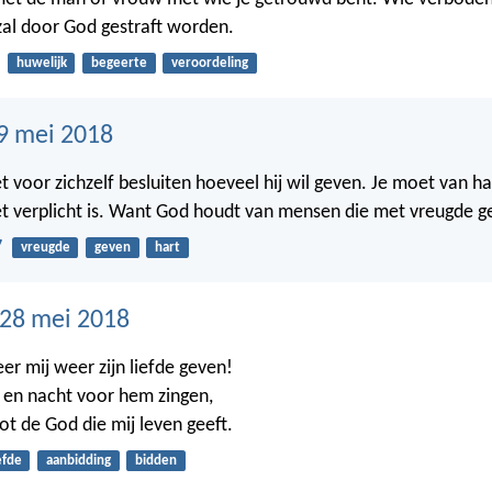
al door God gestraft worden.
huwelijk
begeerte
veroordeling
9 mei 2018
 voor zichzelf besluiten hoeveel hij wil geven. Je moet van ha
t verplicht is. Want God houdt van mensen die met vreugde g
7
vreugde
geven
hart
28 mei 2018
er mij weer zijn liefde geven!
g en nacht voor hem zingen,
tot de God die mij leven geeft.
efde
aanbidding
bidden