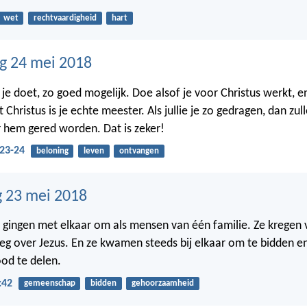
wet
rechtvaardigheid
hart
g 24 mei 2018
 je doet, zo goed mogelijk. Doe alsof je voor Christus werkt, e
hristus is je echte meester. Als jullie je zo gedragen, dan zulle
 hem gered worden. Dat is zeker!
:23-24
beloning
leven
ontvangen
 23 mei 2018
n gingen met elkaar om als mensen van één familie. Ze kregen 
leg over Jezus. En ze kwamen steeds bij elkaar om te bidden 
ood te delen.
:42
gemeenschap
bidden
gehoorzaamheid