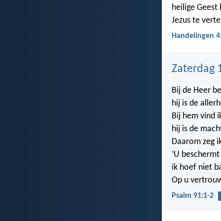
heilige Geest
Jezus te verte
Handelingen 4
Zaterdag 
Bij de Heer ben
hij is de alle
Bij hem vind ik
hij is de mach
Daarom zeg i
‘U beschermt
ik hoef niet ba
Op u vertrouw
Psalm 91:1-2