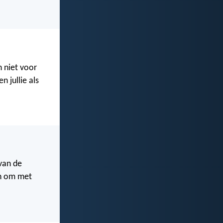
n niet voor
n jullie als
van de
en om met