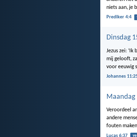
niets aan, je 
Prediker 4:4
Dinsdag 1
Jezus zei: ‘Ik
mij gelooft, za
voor eeuwig s
Johannes 11:2
Maandag 
Veroordeel an
andere mensen
fouten maken
Lucas 6:37
ve