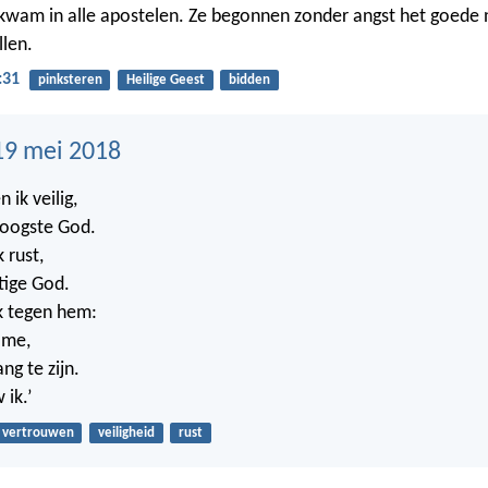
 kwam in alle apostelen. Ze begonnen zonder angst het goede
llen.
:31
pinksteren
Heilige Geest
bidden
19 mei 2018
 ik veilig,
rhoogste God.
 rust,
tige God.
k tegen hem:
 me,
ng te zijn.
 ik.’
vertrouwen
veiligheid
rust