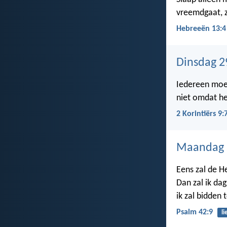
vreemdgaat, z
Hebreeën 13:4
Dinsdag 2
Iedereen moet
niet omdat he
2 Korintiërs 9:
Maandag 
Eens zal de He
Dan zal ik da
ik zal bidden 
Psalm 42:9
li