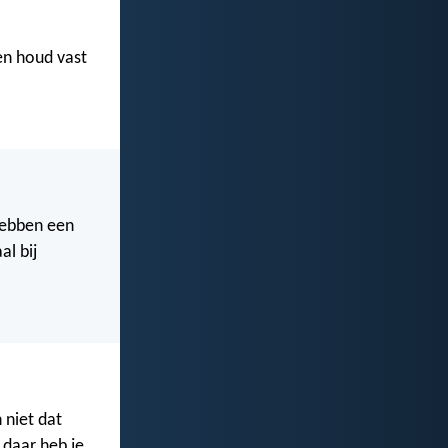
 en houd vast
 hebben een
l bij
 niet dat
 daar heb je