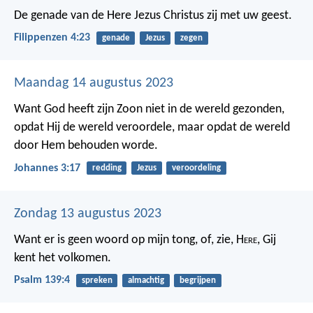
De genade van de Here Jezus Christus zij met uw geest.
Filippenzen 4:23
genade
Jezus
zegen
Maandag 14 augustus 2023
Want God heeft zijn Zoon niet in de wereld gezonden,
opdat Hij de wereld veroordele, maar opdat de wereld
door Hem behouden worde.
Johannes 3:17
redding
Jezus
veroordeling
Zondag 13 augustus 2023
Want er is geen woord op mijn tong,
of, zie, H
ere
, Gij
kent het volkomen.
Psalm 139:4
spreken
almachtig
begrijpen