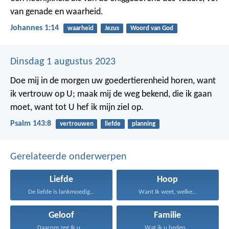
van genade en waarheid.
Johannes 1:14
waarheid
Jezus
Woord van God
Dinsdag 1 augustus 2023
Doe mij in de morgen uw goedertierenheid horen,
want
ik vertrouw op U;
maak mij de weg bekend, die ik gaan
moet,
want tot U hef ik mijn ziel op.
Psalm 143:8
vertrouwen
liefde
planning
Gerelateerde onderwerpen
Liefde
Hoop
De liefde is lankmoedig...
Want Ik weet, welke...
Geloof
Familie
Daarom zeg Ik u...
Wat ik u heden...