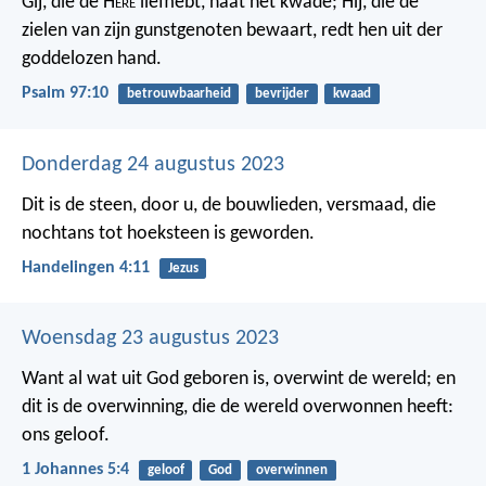
Gij, die de H
ere
liefhebt, haat het kwade;
Hij, die de
zielen van zijn gunstgenoten bewaart,
redt hen uit der
goddelozen hand.
Psalm 97:10
betrouwbaarheid
bevrijder
kwaad
Donderdag 24 augustus 2023
Dit is de steen, door u, de bouwlieden, versmaad, die
nochtans tot hoeksteen is geworden.
Handelingen 4:11
Jezus
Woensdag 23 augustus 2023
Want al wat uit God geboren is, overwint de wereld; en
dit is de overwinning, die de wereld overwonnen heeft:
ons geloof.
1 Johannes 5:4
geloof
God
overwinnen