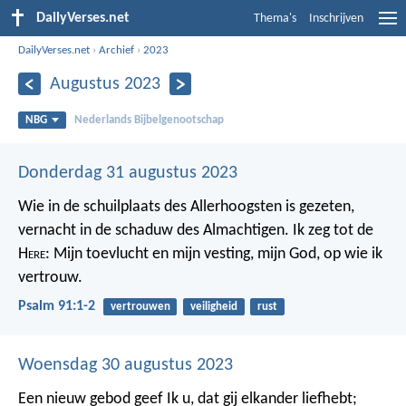
DailyVerses.net
Thema's
Inschrijven
DailyVerses.net
›
Archief
›
2023
Augustus 2023
NBG
Nederlands Bijbelgenootschap
Donderdag 31 augustus 2023
Wie in de schuilplaats des Allerhoogsten is gezeten,
vernacht in de schaduw des Almachtigen.
Ik zeg tot de
H
ere
: Mijn toevlucht en mijn vesting,
mijn God, op wie ik
vertrouw.
Psalm 91:1-2
vertrouwen
veiligheid
rust
Woensdag 30 augustus 2023
Een nieuw gebod geef Ik u, dat gij elkander liefhebt;