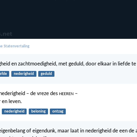
e Statenvertaling
igheid en zachtmoedigheid, met geduld, door elkaar in liefde te
iefde
nederigheid
geduld
nederigheid – de vreze des
–
HEEREN
r en leven.
nederigheid
beloning
ontzag
 eigenbelang of eigendunk, maar laat in nederigheid de een de