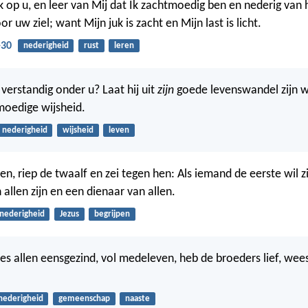
 op u, en leer van Mij dat Ik zachtmoedig ben en nederig van h
or uw ziel; want Mijn juk is zacht en Mijn last is licht.
-30
nederigheid
rust
leren
 verstandig onder u? Laat hij uit
zijn
goede levenswandel zijn w
tmoedige wijsheid.
nederigheid
wijsheid
leven
tten, riep de twaalf en zei tegen hen: Als iemand de eerste wil zi
 allen zijn en een dienaar van allen.
nederigheid
Jezus
begrijpen
ees allen eensgezind, vol medeleven, heb de broeders lief, wee
.
nederigheid
gemeenschap
naaste