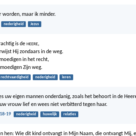
 worden, maar ik minder.
nederigheid
Jezus
achtig is de
,
HEERE
ijst Hij zondaars in de weg.
tmoedigen in het recht,
htmoedigen Zijn weg.
rechtvaardigheid
nederigheid
leren
s uw eigen mannen onderdanig, zoals het behoort in de Heer
w vrouw lief en wees niet verbitterd tegen haar.
:18-19
nederigheid
huwelijk
relaties
gen hen: Wie dit kind ontvangt in Mijn Naam, die ontvangt Mij, 