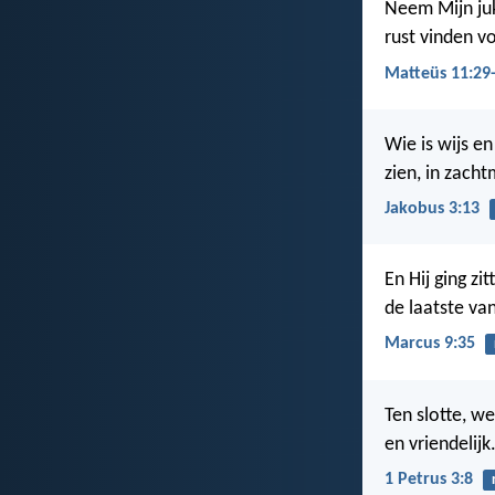
Neem Mijn juk
rust vinden vo
Matteüs 11:29
Wie is wijs en
zien, in zach
Jakobus 3:13
En Hij ging zi
de laatste van
Marcus 9:35
Ten slotte, w
en vriendelijk
1 Petrus 3:8