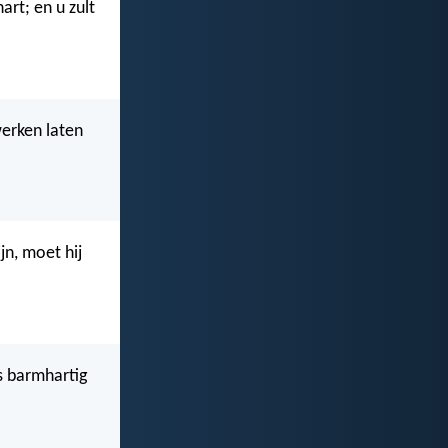
art; en u zult
erken laten
jn, moet hij
s barmhartig