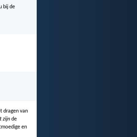
 bij de
et dragen van
 zijn
de
tmoedige en