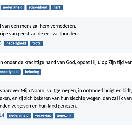
nederigheid
schoonheid
hart
van een mens zal hem vernederen,
ige van geest zal de eer vasthouden.
3
nederigheid
trots
n onder de krachtige hand van God, opdat Hij u op Zijn tijd ve
nederigheid
beloning
 waarover Mijn Naam is uitgeroepen, in ootmoed buigt en bidt, 
eken, en zij zich bekeren van hun slechte wegen, dan zal Ík va
onden vergeven en hun land genezen.
14
nederigheid
vergeving
genezing