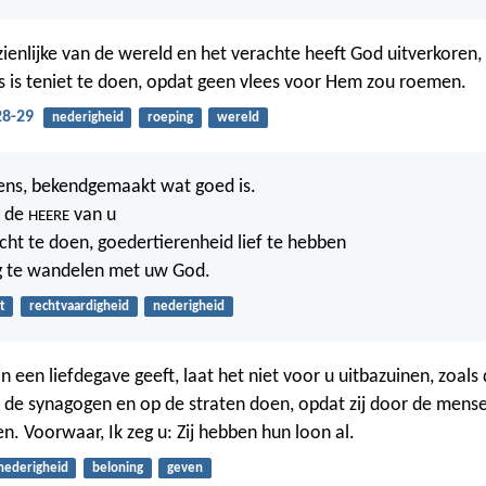
ienlijke van de wereld en het verachte heeft God uitverkoren,
ts is teniet te doen, opdat geen vlees voor Hem zou roemen.
28-29
nederigheid
roeping
wereld
mens, bekendgemaakt wat goed is.
t de
van u
HEERE
cht te doen, goedertierenheid lief te hebben
 te wandelen met uw God.
t
rechtvaardigheid
nederigheid
 een liefdegave geeft, laat het niet voor u uitbazuinen, zoals
n de synagogen en op de straten doen, opdat zij door de mens
. Voorwaar, Ik zeg u: Zij hebben hun loon al.
nederigheid
beloning
geven