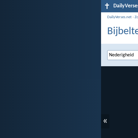
DailyVerse
DailyVerses.net
›
Z
Bijbelt
«