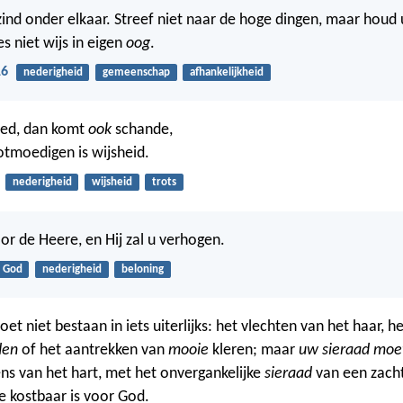
nd onder elkaar. Streef niet naar de hoge dingen, maar houd u
s niet wijs in eigen
oog
.
16
nederigheid
gemeenschap
afhankelijkheid
ed, dan komt
ook
schande,
otmoedigen is wijsheid.
nederigheid
wijsheid
trots
or de Heere, en Hij zal u verhogen.
God
nederigheid
beloning
t niet bestaan in iets uiterlijks: het vlechten van het haar, h
den
of het aantrekken van
mooie
kleren; maar
uw sieraad moet
s van het hart, met het onvergankelijke
sieraad
van een zach
die kostbaar is voor God.