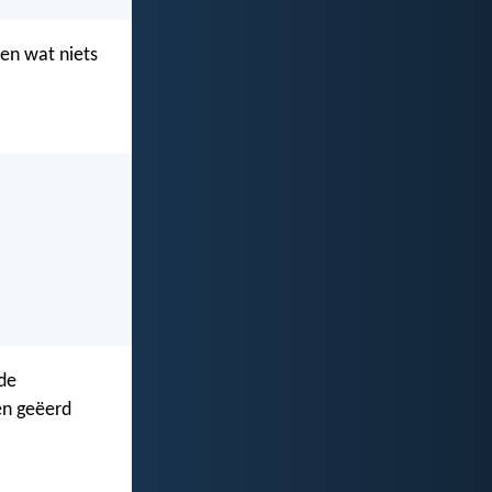
 en wat niets
 de
en geëerd