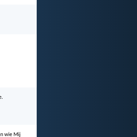
e.
en wie Mij