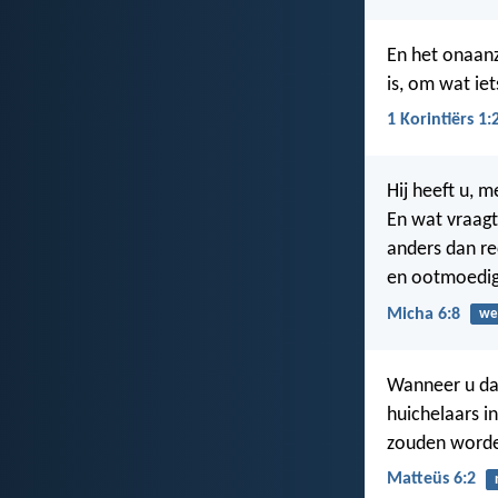
En het onaanz
is, om wat ie
1 Korintiërs 1:
Hij heeft u, 
En wat vraag
anders dan re
en ootmoedig
Micha 6:8
we
Wanneer u dan
huichelaars i
zouden worden
Matteüs 6:2