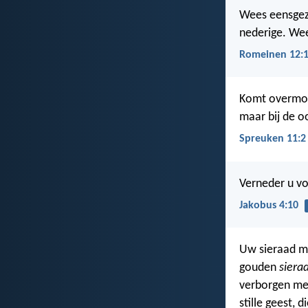
Wees eensgezi
nederige. Wee
Romeinen 12:
Komt overmo
maar bij de o
Spreuken 11:2
Verneder u vo
Jakobus 4:10
Uw sieraad moe
gouden
siera
verborgen men
stille geest, 