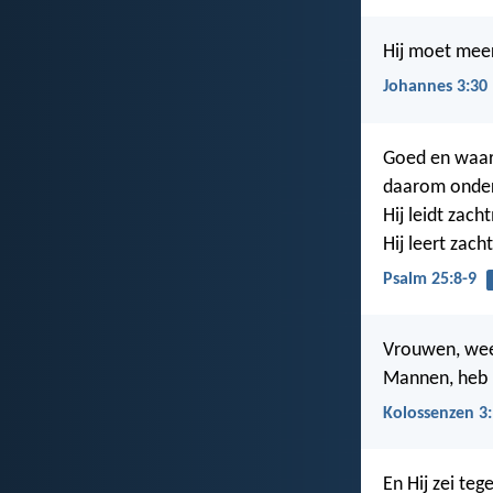
Hij moet meer
Johannes 3:30
Goed en waar
daarom onderw
Hij leidt zach
Hij leert zac
Psalm 25:8-9
Vrouwen, wee
Mannen, heb u
Kolossenzen 3
En Hij zei te