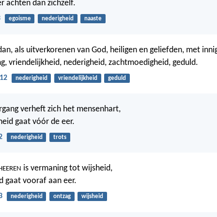
er achten dan zichzelf.
3
egoisme
nederigheid
naaste
 dan, als uitverkorenen van God, heiligen en geliefden, met inn
g, vriendelijkheid, nederigheid, zachtmoedigheid, geduld.
:12
nederigheid
vriendelijkheid
geduld
gang verheft zich het mensenhart,
eid gaat vóór de eer.
2
nederigheid
trots
is vermaning tot wijsheid,
HEEREN
d gaat vooraf aan eer.
3
nederigheid
ontzag
wijsheid