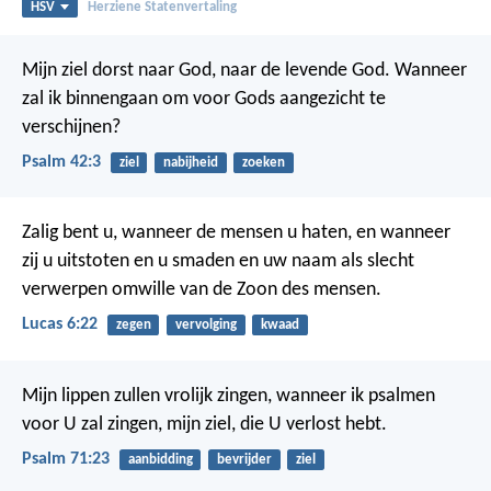
HSV
Herziene Statenvertaling
Mijn ziel dorst naar God,
naar de levende God.
Wanneer
zal ik binnengaan
om voor Gods aangezicht te
verschijnen?
Psalm 42:3
ziel
nabijheid
zoeken
Zalig bent u, wanneer de mensen u haten, en wanneer
zij u uitstoten en u smaden en uw naam als slecht
verwerpen omwille van de Zoon des mensen.
Lucas 6:22
zegen
vervolging
kwaad
Mijn lippen zullen vrolijk zingen, wanneer ik psalmen
voor U zal zingen,
mijn ziel, die U verlost hebt.
Psalm 71:23
aanbidding
bevrijder
ziel