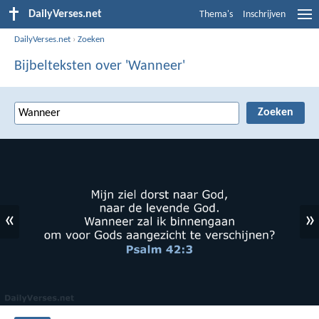
DailyVerses.net
Thema's
Inschrijven
DailyVerses.net
›
Zoeken
Bijbelteksten over 'Wanneer'
«
»