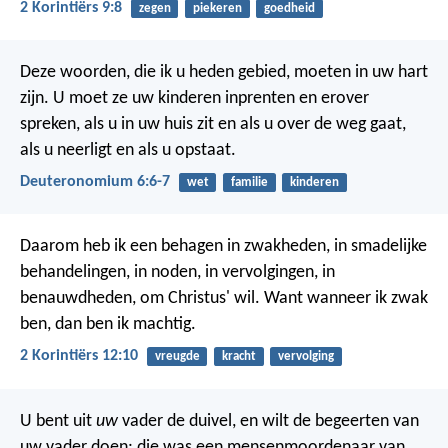
2 Korintiërs 9:8
zegen
piekeren
goedheid
Deze woorden, die ik u heden gebied, moeten in uw hart
zijn. U moet ze uw kinderen inprenten en erover
spreken, als u in uw huis zit en als u over de weg gaat,
als u neerligt en als u opstaat.
Deuteronomium 6:6-7
wet
familie
kinderen
Daarom heb ik een behagen in zwakheden, in smadelijke
behandelingen, in noden, in vervolgingen, in
benauwdheden, om Christus' wil. Want wanneer ik zwak
ben, dan ben ik machtig.
2 Korintiërs 12:10
vreugde
kracht
vervolging
U bent uit
uw
vader de duivel, en wilt de begeerten van
uw vader doen; die was een mensenmoordenaar van