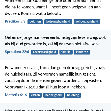
Wanneer u aan God een gelofte doet,
stel
dan
niet uit
die na te komen,
want Hij heeft geen welgevallen aan
dwazen.
Kom na wat u belooft.
Prediker 5:3
beloften
betrouwbaarheid
gehoorzaamheid
Oefen de jongeman overeenkomstig zijn levensweg,
ook
als hij oud geworden is, zal hij daarvan niet afwijken.
Spreuken 22:6
rechtvaardigheid
familie
kinderen
En wanneer u vast, toon dan geen droevig gezicht, zoals
de huichelaars. Zij vervormen namelijk hun gezicht,
zodat zij door de mensen gezien worden als zij vasten.
Voorwaar, Ik zeg u dat zij hun loon al hebben.
Matteüs 6:16
vasten
nederigheid
beloning