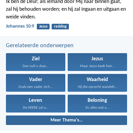
Ik ben de Deur; als iemand door Mij naar binnen gaat,
zal hij behouden worden; en hij zal ingaan en uitgaan en
weide vinden.
Johannes 10:9
Jezus
redding
Gerelateerde onderwerpen
Ziel
Jezus
Dan zult u daar...
Maar Jezus keek hen...
Vader
Waarheid
Zoals een vader zich...
Hij die oprecht wandelt...
Leven
Beloning
De HEERE zal u...
En alles wat u...
Meer Thema's...