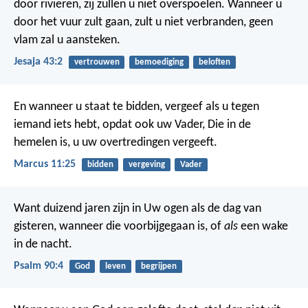
door rivieren, zij zullen u niet overspoelen.
Wanneer u
door het vuur zult gaan, zult u niet verbranden,
geen
vlam zal u aansteken.
Jesaja 43:2
vertrouwen
bemoediging
beloften
En wanneer u staat te bidden, vergeef als u tegen
iemand iets hebt, opdat ook uw Vader, Die in de
hemelen is, u uw overtredingen vergeeft.
Marcus 11:25
bidden
vergeving
Vader
Want duizend jaren zijn in Uw ogen
als de dag van
gisteren, wanneer die voorbijgegaan is,
of
als
een wake
in de nacht.
Psalm 90:4
God
leven
begrijpen