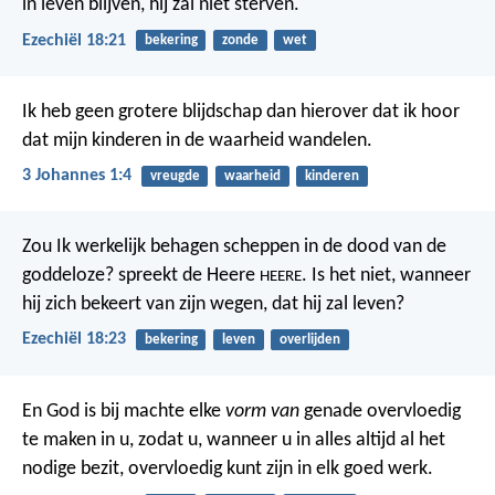
in leven blijven, hij zal niet sterven.
Ezechiël 18:21
bekering
zonde
wet
Ik heb geen grotere blijdschap dan hierover dat ik hoor
dat mijn kinderen in de waarheid wandelen.
3 Johannes 1:4
vreugde
waarheid
kinderen
Zou Ik werkelijk behagen scheppen in de dood van de
goddeloze? spreekt de Heere
. Is het niet, wanneer
HEERE
hij zich bekeert van zijn wegen, dat hij zal leven?
Ezechiël 18:23
bekering
leven
overlijden
En God is bij machte elke
vorm van
genade overvloedig
te maken in u, zodat u, wanneer u in alles altijd al het
nodige bezit, overvloedig kunt zijn in elk goed werk.