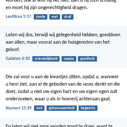
worden,
ook
al wist hij het niet, dan is hij
toch
schuldig
en moet hij zijn ongerechtigheid dragen.
Leviticus 5:17
zonde
wet
straf
Laten wij dus, terwijl wij gelegenheid hebben, goeddoen
aan allen, maar vooral aan de huisgenoten van het
geloof.
Galaten 6:10
vriendelijkheid
naaste
goedheid
Die zal voor u aan de kwastjes zitten, opdat u, wanneer
u hem ziet, aan al de geboden van de
denkt en die
HEERE
doet, zodat u niet uw
eigen
hart en uw
eigen
ogen zult
onderzoeken, waar u als in hoererij achteraan gaat.
Numeri 15:39
wet
gehoorzaamheid
begeerte
En laten wij niet moe worden goed te doen, want te