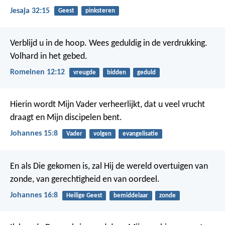
Jesaja 32:15
Geest
pinksteren
Verblijd u in de hoop. Wees geduldig in de verdrukking.
Volhard in het gebed.
Romeinen 12:12
vreugde
bidden
geduld
Hierin wordt Mijn Vader verheerlijkt, dat u veel vrucht
draagt en Mijn discipelen bent.
Johannes 15:8
Vader
volgen
evangelisatie
En als Die gekomen is, zal Hij de wereld overtuigen van
zonde, van gerechtigheid en van oordeel.
Johannes 16:8
Heilige Geest
bemiddelaar
zonde