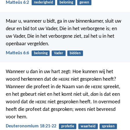
Matteüs 6:2
nederigheid
beloning
geven
Maar u, wanneer u bidt, ga in uw binnenkamer, sluit uw
deur en bid tot uw Vader, Die in het verborgene is; en
uw Vader, Die in het verborgene ziet, zal het u in het
openbaar vergelden.
Matteüs 6:6
beloning
Vader
bidden
Wanneer u dan in uw hart zegt: Hoe kunnen wij het
woord herkennen dat de
niet gesproken heeft?
HEERE
Wanneer die profeet in de Naam van de
spreekt,
HEERE
en het gebeurt niet en het komt niet uit,
dan
is dat een
woord dat de
niet gesproken heeft. In overmoed
HEERE
heeft die profeet dat gesproken; wees niet bevreesd
voor hem.
Deuteronomium 18:21-22
profetie
waarheid
spreken