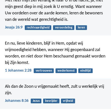
Met heel
mijn ziel verlang ik naar U in de nacht,
ja,
met
mijn geest diep in mij zoek ik U ernstig.
Want wanneer
Uw oordelen over de aarde
komen
,
leren de bewoners
van de wereld wat gerechtigheid is.
Jesaja 26:9
rechtvaardigheid
veroordeling
leren
En nu, lieve kinderen, blijf in Hem, opdat wij
vrijmoedigheid hebben, wanneer Hij geopenbaard zal
worden, en niet door Hem beschaamd gemaakt worden
bij Zijn komst.
1 Johannes 2:28
vertrouwen
wederkomst
eindtijd
Als dan de Zoon u vrijgemaakt heeft, zult u werkelijk vrij
zijn.
Johannes 8:36
Jezus
bevrijder
vrijheid