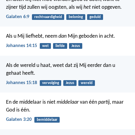
zijner tijd zullen wij oogsten, als wij
het
niet opgeven.
Galaten 6:9
rechtvaardigheid
beloning
geduld
Als u Mij liefhebt, neem
dan
Mijn geboden in acht.
Johannes 14:15
wet
liefde
Jezus
Als de wereld u haat, weet dat zij Mij eerder dan u
gehaat heeft.
Johannes 15:18
vervolging
Jezus
wereld
En de middelaar is niet
middelaar
van één
partij
, maar
God is één.
Galaten 3:20
bemiddelaar