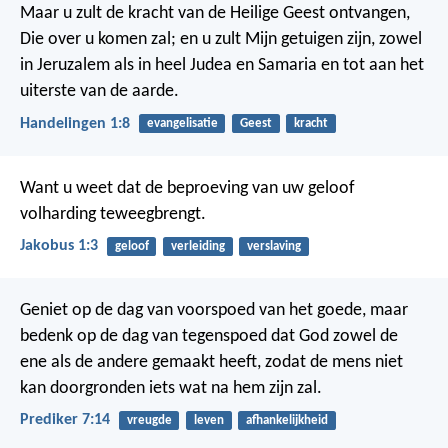
Maar u zult de kracht van de Heilige Geest ontvangen,
Die over u komen zal; en u zult Mijn getuigen zijn, zowel
in Jeruzalem als in heel Judea en Samaria en tot aan het
uiterste van de aarde.
Handelingen 1:8
evangelisatie
Geest
kracht
Want u weet dat de beproeving van uw geloof
volharding teweegbrengt.
Jakobus 1:3
geloof
verleiding
verslaving
Geniet op de dag van voorspoed
van het goede,
maar
bedenk
op de dag van tegenspoed
dat God zowel de
ene als de andere
gemaakt heeft,
zodat de mens niet
kan doorgronden iets wat na hem zijn zal.
Prediker 7:14
vreugde
leven
afhankelijkheid