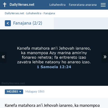
DailyVerses.net
Lohahevitra
Fanoratana anarana
DailyVerses.net
›
Lohahevitra
›
Fanajana
Fanajana (2/2)
«
»
MG1865
Malagasy 1865
Kanefa matahora an'i Jehovah ianareo, ka manompoa