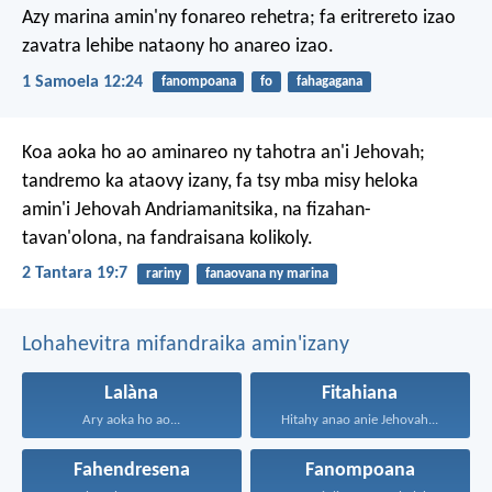
Azy marina amin'ny fonareo rehetra; fa eritrereto izao
zavatra lehibe nataony ho anareo izao.
1 Samoela 12:24
fanompoana
fo
fahagagana
Koa aoka ho ao aminareo ny tahotra an'i Jehovah;
tandremo ka ataovy izany, fa tsy mba misy heloka
amin'i Jehovah Andriamanitsika, na fizahan-
tavan'olona, na fandraisana kolikoly.
2 Tantara 19:7
rariny
fanaovana ny marina
Lohahevitra mifandraika amin'izany
Lalàna
Fitahiana
Ary aoka ho ao...
Hitahy anao anie Jehovah...
Fahendresena
Fanompoana