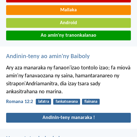
Mailaka
Android
Ao amin'ny tranonkalanao
Andinin-teny ao amin'ny Baiboly
Ary aza manaraka ny fanaon'izao tontolo izao; fa miovà
amin'ny fanavaozana ny saina, hamantaranareo ny
sitrapon'Andriamanitra, dia izay tsara sady
ankasitrahana no marina.
Romana 12:2
lafatra
fankatoavana
fiainana
Andinin-teny manaraka !