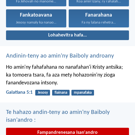
Fa Jehovah no manome...
Koa amin'izany, ry rahalahy...
Fankatoavana
Fanarahana
Jesosy namaly ka nanao...
Fa ny lalana rehetra...
Lohahevitra hafa...
Andinin-teny ao amin'ny Baiboly androany
Ho amin'ny fahafahana no nanafahan'i Kristy antsika;
ka tomoera tsara, fa aza mety hohazonin'ny zioga
fanandevozana intsony.
Galatiana 5:1
Jesosy
fiainana
mpanafaka
Te hahazo andin-teny ao amin'ny Baiboly
isan'andro :
Fampandrenesana isan'andro