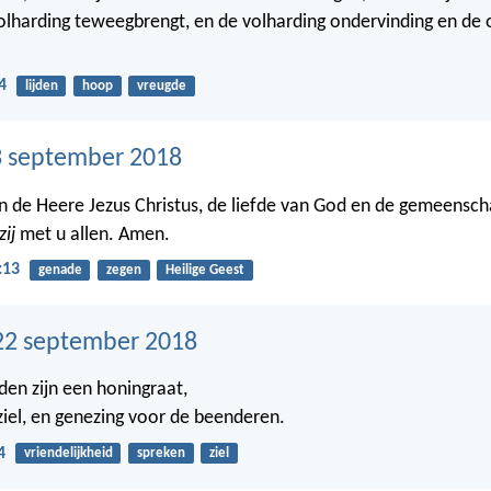
olharding teweegbrengt, en de volharding ondervinding en de 
4
lijden
hoop
vreugde
 september 2018
 de Heere Jezus Christus, de liefde van God en de gemeensch
zij
met u allen. Amen.
:13
genade
zegen
Heilige Geest
22 september 2018
den zijn een honingraat,
ziel, en genezing voor de beenderen.
4
vriendelijkheid
spreken
ziel