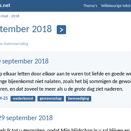
s.net
Thema's
Willekeurige tekst
rchief
›
2018
tember 2018
e Statenvertaling
 september 2018
op elkaar letten door
elkaar
aan te vuren tot liefde en goede w
inge bijeenkomst niet nalaten, zoals het bij sommigen de gewo
ren, en
dat
zoveel te meer als u de
grote
dag ziet naderen.
4-25
wederkomst
gemeenschap
bemoediging
29 september 2018
b Ik tot u gesproken, opdat Mijn blijdschap in u zal blijven en