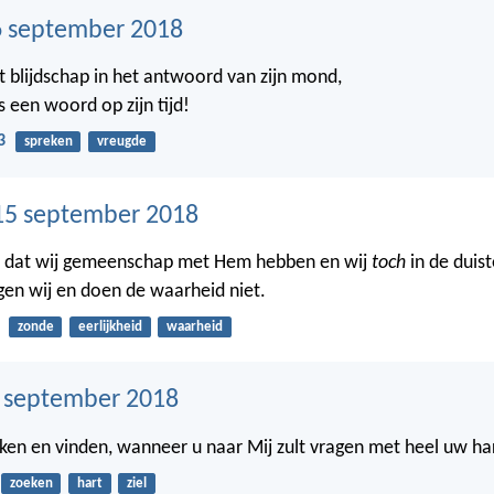
 september 2018
 blijdschap in het antwoord van zijn mond,
s een woord op zijn tijd!
3
spreken
vreugde
15 september 2018
en dat wij gemeenschap met Hem hebben en wij
toch
in de duist
gen wij en doen de waarheid niet.
zonde
eerlijkheid
waarheid
4 september 2018
eken en vinden, wanneer u naar Mij zult vragen met heel uw ha
zoeken
hart
ziel