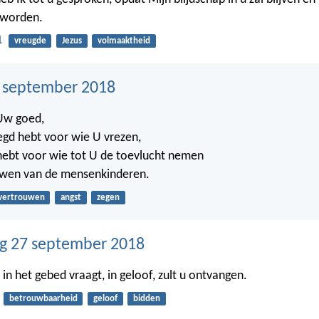
 worden.
1
vreugde
Jezus
volmaaktheid
8 september 2018
 Uw goed,
gd hebt voor wie U vrezen,
hebt voor wie tot U de toevlucht nemen
wen van de mensenkinderen.
vertrouwen
angst
zegen
g 27 september 2018
 in het gebed vraagt, in geloof, zult u ontvangen.
betrouwbaarheid
geloof
bidden