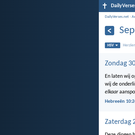
DailyVerse
DailyVerses.net
›
A
Sep
HSV
Herzien
Zondag 30
En laten wij 
wij de onderl
elkaar
aanspo
Hebreeën 10:2
Zaterdag 
Deze dingen he