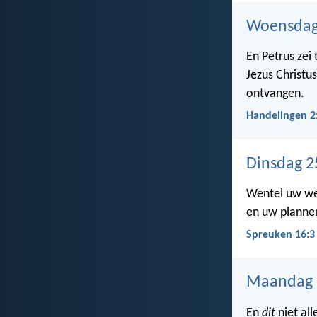
Woensdag
En Petrus zei
Jezus Christu
ontvangen.
Handelingen 2
Dinsdag 2
Wentel uw w
en uw plannen
Spreuken 16:3
Maandag 
En
dit
niet al