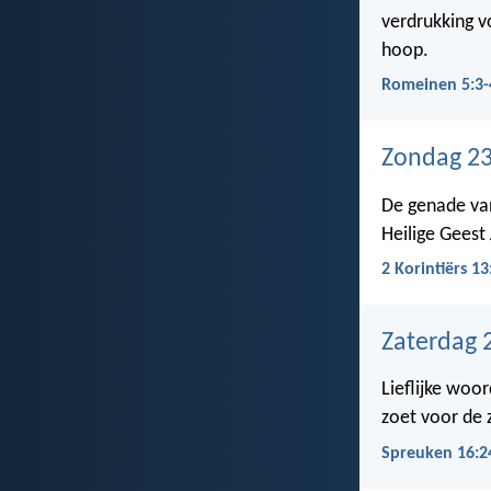
verdrukking v
hoop.
Romeinen 5:3-
Zondag 23
De genade van
Heilige Geest
2 Korintiërs 13
Zaterdag 
Lieflijke woor
zoet voor de 
Spreuken 16:2