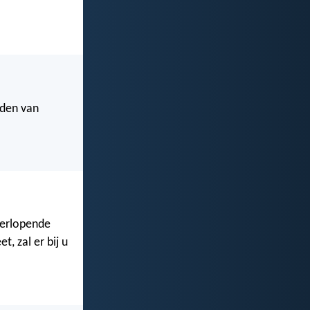
jden van
verlopende
, zal er bij u