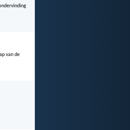
ondervinding
ap van de