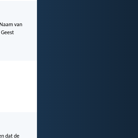
e Naam van
e Geest
en dat de