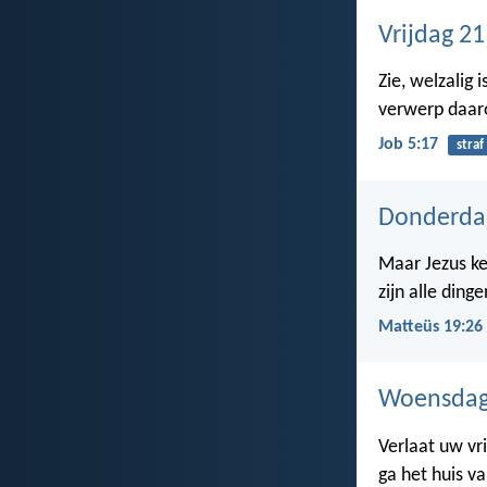
Vrijdag 2
Zie, welzalig 
verwerp daaro
Job 5:17
straf
Donderda
Maar Jezus ke
zijn alle ding
Matteüs 19:26
Woensdag
Verlaat uw vr
ga het huis v