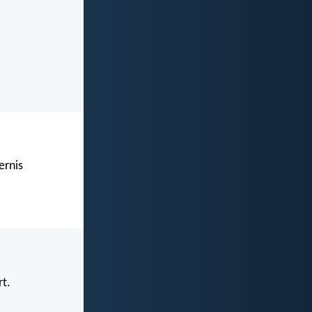
ernis
rt.