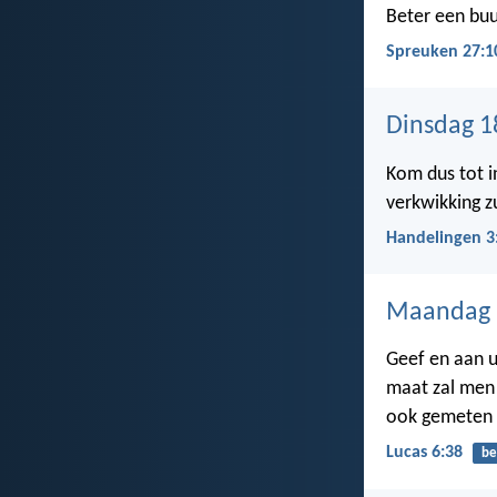
Beter een buur
Spreuken 27:1
Dinsdag 1
Kom dus tot i
verkwikking z
Handelingen 3
Maandag 
Geef en aan u
maat zal men 
ook gemeten
Lucas 6:38
be