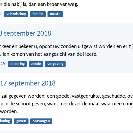
 die nabij is, dan een broer ver weg.
0
vriendschap
familie
naaste
8 september 2018
nkeer en bekeer u, opdat uw zonden uitgewist worden en er ti
ullen komen van het aangezicht van de Heere.
:19
bekering
zonde
vergeving
17 september 2018
 zal gegeven worden: een goede, vastgedrukte, geschudde, o
u in de schoot geven, want met dezelfde maat waarmee u meet
 worden.
loning
geven
ontvangen