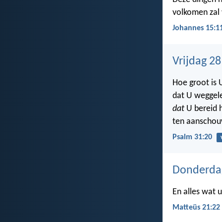
volkomen zal
Johannes 15:1
Vrijdag 2
Hoe groot is
dat U weggele
dat
U bereid 
ten aanschou
Psalm 31:20
Donderda
En alles wat u
Matteüs 21:22