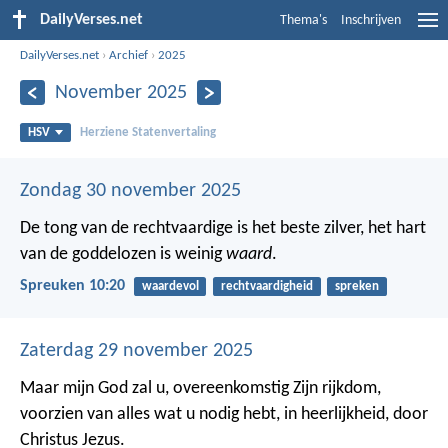
DailyVerses.net
Thema's
Inschrijven
DailyVerses.net
›
Archief
›
2025
November 2025
HSV
Herziene Statenvertaling
Zondag 30 november 2025
De tong van de rechtvaardige is het beste zilver,
het hart
van de goddelozen is weinig
waard
.
Spreuken 10:20
waardevol
rechtvaardigheid
spreken
Zaterdag 29 november 2025
Maar mijn God zal u, overeenkomstig Zijn rijkdom,
voorzien van alles wat u nodig hebt, in heerlijkheid, door
Christus Jezus.