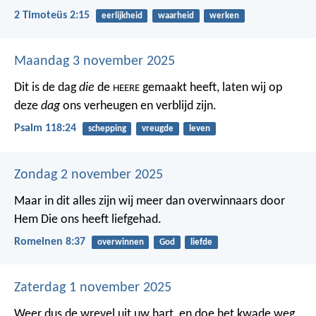
2 Timoteüs 2:15
eerlijkheid
waarheid
werken
Maandag 3 november 2025
Dit is de dag
die
de
gemaakt heeft,
laten wij op
HEERE
deze
dag
ons verheugen en verblijd zijn.
Psalm 118:24
schepping
vreugde
leven
Zondag 2 november 2025
Maar in dit alles zijn wij meer dan overwinnaars door
Hem Die ons heeft liefgehad.
Romeinen 8:37
overwinnen
God
liefde
Zaterdag 1 november 2025
Weer dus de wrevel uit uw hart,
en doe het kwade weg