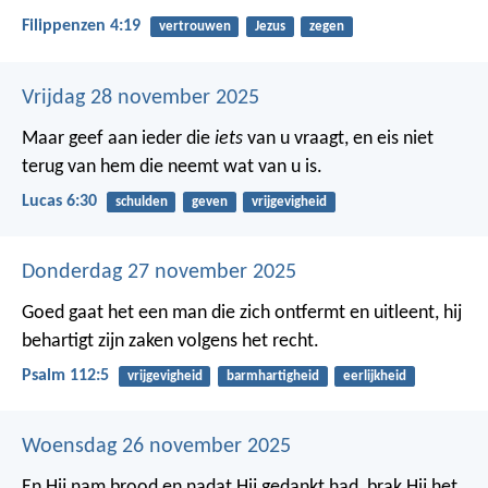
Filippenzen 4:19
vertrouwen
Jezus
zegen
Vrijdag 28 november 2025
Maar geef aan ieder die
iets
van u vraagt, en eis niet
terug van hem die neemt wat van u is.
Lucas 6:30
schulden
geven
vrijgevigheid
Donderdag 27 november 2025
Goed gaat het een man die zich ontfermt en uitleent,
hij
behartigt zijn zaken volgens het recht.
Psalm 112:5
vrijgevigheid
barmhartigheid
eerlijkheid
Woensdag 26 november 2025
En Hij nam brood en nadat Hij gedankt had, brak Hij het