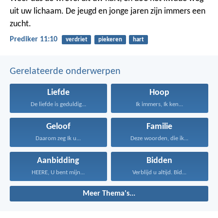
uit uw lichaam.
De jeugd en jonge jaren zijn immers een
zucht.
Prediker 11:10
verdriet
piekeren
hart
Gerelateerde onderwerpen
Liefde
Hoop
De liefde is geduldig...
Ik immers, Ik ken...
Geloof
Familie
Daarom zeg Ik u...
Deze woorden, die ik...
Aanbidding
Bidden
HEERE, U bent mijn...
Verblijd u altijd. Bid...
Meer Thema's...