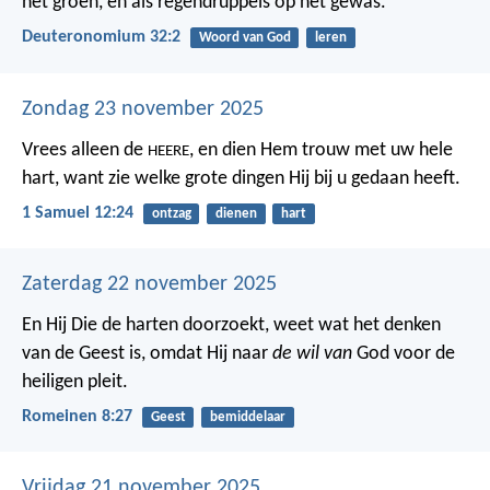
het groen,
en als regendruppels op het gewas.
Deuteronomium 32:2
Woord van God
leren
Zondag 23 november 2025
Vrees alleen de
, en dien Hem trouw met uw hele
HEERE
hart, want zie welke grote dingen Hij bij u gedaan heeft.
1 Samuel 12:24
ontzag
dienen
hart
Zaterdag 22 november 2025
En Hij Die de harten doorzoekt, weet wat het denken
van de Geest is, omdat Hij naar
de wil van
God voor de
heiligen pleit.
Romeinen 8:27
Geest
bemiddelaar
Vrijdag 21 november 2025