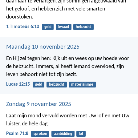
daarnaar te verlangen, zijn sommigen afgedwaald van
het geloof, en hebben zich met vele smarten
doorstoken.
1 Timoteüs 6:10
geld
kwaad
hebzucht
Maandag 10 november 2025
En Hij zei tegen hen: Kijk uit en wees op uw hoede voor
de hebzucht. Immers, al heeft iemand overvloed, zijn
leven behoort niet tot zijn bezit.
Lucas 12:15
geld
hebzucht
materialisme
Zondag 9 november 2025
Laat mijn mond vervuld worden met Uw lof
en met Uw
luister, de hele dag.
Psalm 71:8
spreken
aanbidding
lof