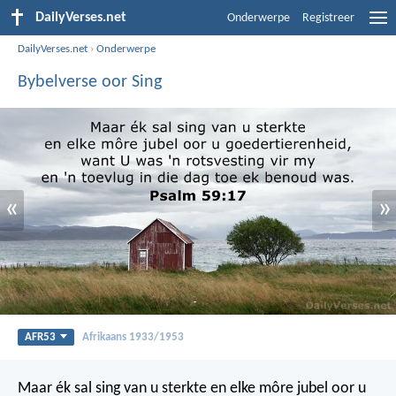
DailyVerses.net
Onderwerpe
Registreer
DailyVerses.net
›
Onderwerpe
Bybelverse oor Sing
«
»
AFR53
Afrikaans 1933/1953
Maar ék sal sing van u sterkte
en elke môre jubel oor u