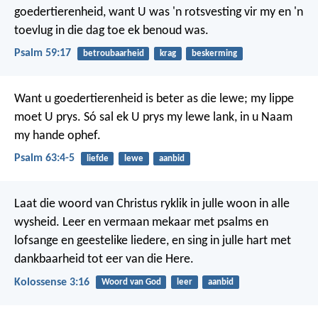
goedertierenheid,
want U was 'n rotsvesting vir my
en 'n
toevlug in die dag toe ek benoud was.
Psalm 59:17
betroubaarheid
krag
beskerming
Want u goedertierenheid is beter as die lewe;
my lippe
moet U prys.
Só sal ek U prys my lewe lank,
in u Naam
my hande ophef.
Psalm 63:4-5
liefde
lewe
aanbid
Laat die woord van Christus ryklik in julle woon in alle
wysheid. Leer en vermaan mekaar met psalms en
lofsange en geestelike liedere, en sing in julle hart met
dankbaarheid tot eer van die Here.
Kolossense 3:16
Woord van God
leer
aanbid