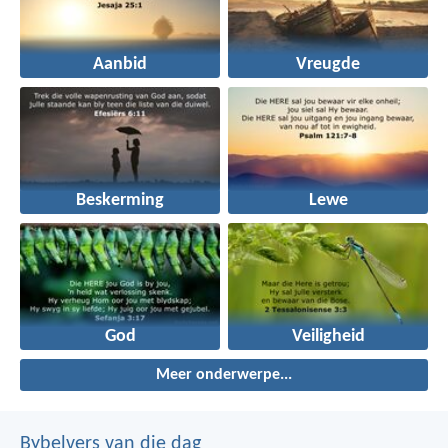
Aanbid
Vreugde
Beskerming
Lewe
God
Veiligheid
Meer onderwerpe...
Bybelvers van die dag