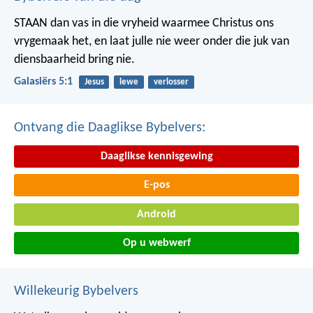
STAAN dan vas in die vryheid waarmee Christus ons
vrygemaak het, en laat julle nie weer onder die juk van
diensbaarheid bring nie.
Galasiërs 5:1
Jesus
lewe
verlosser
Ontvang die Daaglikse Bybelvers:
Daaglikse kennisgewing
E-pos
Android
Op u webwerf
Willekeurig Bybelvers