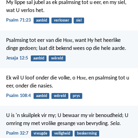
My lippe sal jubel as ek psalmsing tot u eer,
en my siel,
wat U verlos het.
Psalm 71:23
aanbid
verlosser
siel
Psalmsing tot eer van die H
ere
,
want Hy het heerlike
dinge gedoen;
laat dit bekend wees op die hele aarde.
Jesaja 12:5
aanbid
wêreld
Ek wil U loof onder die volke, o H
ere
,
en psalmsing tot u
eer, onder die nasies.
Psalm 108:4
aanbid
wêreld
prys
U is 'n skuilplek vir my; U bewaar my vir benoudheid;
U
omring my met vrolike gesange van bevryding.
Sela.
Psalm 32:7
vreugde
veiligheid
beskerming