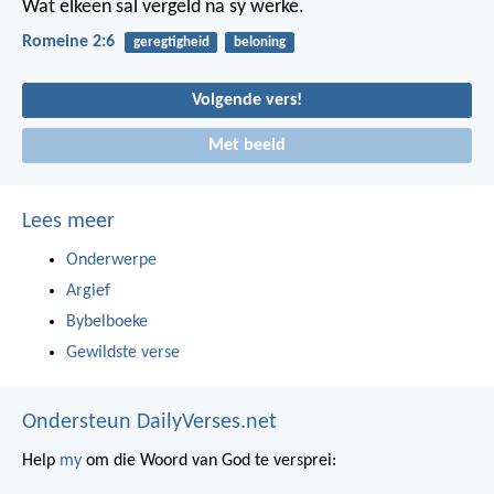
Wat elkeen sal vergeld na sy werke.
Romeine 2:6
geregtigheid
beloning
Volgende vers!
Met beeld
Lees meer
Onderwerpe
Argief
Bybelboeke
Gewildste verse
Ondersteun DailyVerses.net
Help
my
om die Woord van God te versprei: