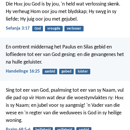
Die H
ere
jou God is by jou,
'n held wat verlossing skenk.
Hy verheug Hom oor jou met blydskap;
Hy swyg in sy
liefde;
Hy juig oor jou met gejubel.
Sefanja 3:17
God
vreugde
verlosser
En omtrent middernag het Paulus en Silas gebid en
lofliedere tot eer van God gesing; en die gevangenes het
na hulle geluister.
Handelinge 16:25
aanbid
gebed
luister
Sing tot eer van God, psalmsing tot eer van sy Naam,
vul
die pad op vir Hom wat deur die woestynvlaktes ry:
H
ere
is sy Naam; en jubel voor sy aangesig!
'n Vader van die
wese en 'n regter van die weduwees
is God in sy heilige
woning.
Psalm 68:5-6
heiligheid
veiligheid
aanbid