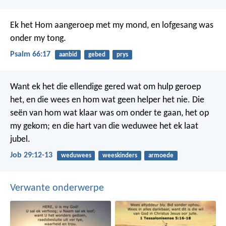
Ek het Hom aangeroep met my mond,
en lofgesang was
onder my tong.
Psalm 66:17
aanbid
gebed
prys
Want ek het die ellendige gered wat om hulp geroep
het,
en die wees en hom wat geen helper het nie.
Die
seën van hom wat klaar was om onder te gaan, het op
my gekom;
en die hart van die weduwee het ek laat
jubel.
Job 29:12-13
weduwees
weeskinders
armoede
Verwante onderwerpe