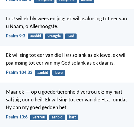
In U wil ek bly wees en juig;
ek wil psalmsing tot eer van
u Naam, o Allerhoogste.
Psalm 9:3
aanbid
vreugde
God
Ek wil sing tot eer van die H
ere
solank as ek lewe,
ek wil
psalmsing tot eer van my God solank as ek daar is.
Psalm 104:33
aanbid
lewe
Maar ek — op u goedertierenheid vertrou ek;
my hart
sal juig oor u heil.
Ek wil sing tot eer van die H
ere
,
omdat
Hy aan my goed gedoen het.
Psalm 13:6
vertrou
aanbid
hart