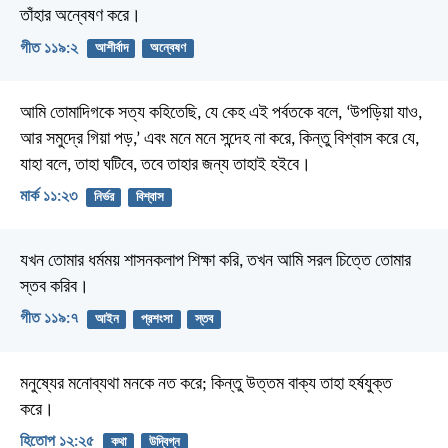
তাঁহার অন্বেষণ করে।
গীত ১১৯:২
আশীর্বাদ
অন্বেষণ
আমি তোমাদিগকে সত্য কহিতেছি, যে কেহ এই পর্বতকে বলে, ‘উপড়িয়া যাও,
আর সমুদ্রে গিয়া পড়,’ এবং মনে মনে সন্দেহ না করে, কিন্তু বিশ্বাস করে যে,
যাহা বলে, তাহা ঘটিবে, তবে তাহার জন্য তাহাই হইবে।
মার্ক ১১:২৩
নির্ভর
বিশ্বাস
যখন তোমার ধর্মময় শাসনকলাপ শিক্ষা করি,
তখন আমি সরল চিত্তে তোমার
স্তব করিব।
গীত ১১৯:৭
আইন
প্রশংসা
স্তব
মনুষ্যের মনোব্যথা মনকে নত করে;
কিন্তু উত্তম বাক্য তাহা হর্ষযুক্ত
করে।
হিতোপ ১২:২৫
কথা
উদ্বিগ্ন