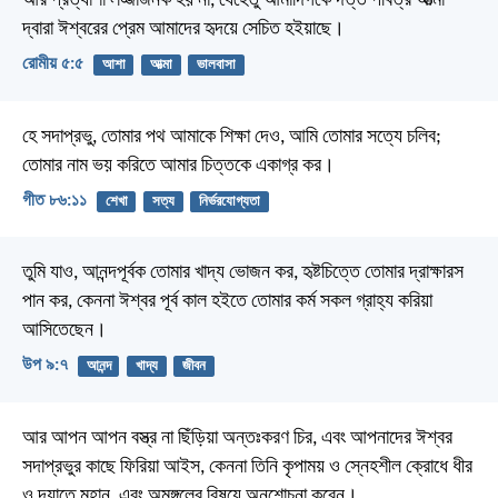
আর প্রত্যাশা লজ্জাজনক হয় না, যেহেতু আমাদিগকে দত্ত পবিত্র আত্মা
দ্বারা ঈশ্বরের প্রেম আমাদের হৃদয়ে সেচিত হইয়াছে।
রোমীয় ৫:৫
আশা
আত্মা
ভালবাসা
হে সদাপ্রভু, তোমার পথ আমাকে শিক্ষা দেও,
আমি তোমার সত্যে চলিব;
তোমার নাম ভয় করিতে আমার চিত্তকে একাগ্র কর।
গীত ৮৬:১১
শেখা
সত্য
নির্ভরযোগ্যতা
তুমি যাও, আনন্দপূর্বক তোমার খাদ্য ভোজন কর, হৃষ্টচিত্তে তোমার দ্রাক্ষারস
পান কর, কেননা ঈশ্বর পূর্ব কাল হইতে তোমার কর্ম সকল গ্রাহ্য করিয়া
আসিতেছেন।
উপ ৯:৭
আনন্দ
খাদ্য
জীবন
আর আপন আপন বস্ত্র না ছিঁড়িয়া অন্তঃকরণ চির, এবং আপনাদের ঈশ্বর
সদাপ্রভুর কাছে ফিরিয়া আইস, কেননা তিনি কৃপাময় ও স্নেহশীল ক্রোধে ধীর
ও দয়াতে মহান, এবং অমঙ্গলের বিষয়ে অনুশোচনা করেন।