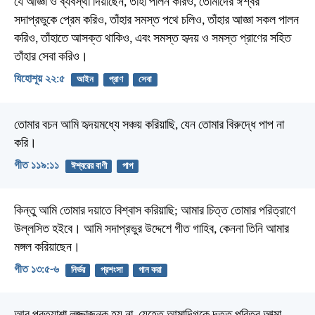
যে আজ্ঞা ও ব্যবস্থা দিয়াছেন, তাহা পালন করিও, তোমাদের ঈশ্বর
সদাপ্রভুকে প্রেম করিও, তাঁহার সমস্ত পথে চলিও, তাঁহার আজ্ঞা সকল পালন
করিও, তাঁহাতে আসক্ত থাকিও, এবং সমস্ত হৃদয় ও সমস্ত প্রাণের সহিত
তাঁহার সেবা করিও।
যিহোশূয় ২২:৫
আইন
প্রাণ
সেবা
তোমার বচন আমি হৃদয়মধ্যে সঞ্চয় করিয়াছি,
যেন তোমার বিরুদ্ধে পাপ না
করি।
গীত ১১৯:১১
ঈশ্বরের বাণী
পাপ
কিন্তু আমি তোমার দয়াতে বিশ্বাস করিয়াছি;
আমার চিত্ত তোমার পরিত্রাণে
উল্লসিত হইবে।
আমি সদাপ্রভুর উদ্দেশে গীত গাহিব,
কেননা তিনি আমার
মঙ্গল করিয়াছেন।
গীত ১৩:৫-৬
নির্ভর
প্রশংসা
গান করা