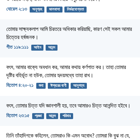
যোয়েল ২:১৩
অনুগ্রহ
ভালবাসা
নির্ভরযোগ্যতা
তোমার সাক্ষ্যকলাপ আমি চিরতরে অধিকার করিয়াছি,
কারণ সেই সকল আমার
চিত্তের হর্ষজনক।
গীত ১১৯:১১১
আইন
আনন্দ
বৎস, আমার বাক্যে অবধান কর,
আমার কথায় কর্ণপাত কর।
তাহা তোমার
দৃষ্টির বহির্ভূত না হউক,
তোমার হৃদয়মধ্যে তাহা রাখ।
হিতোপ ৪:২০-২১
শুনা
ঈশ্বরের বাণী
আনুগত্য
বৎস, তোমার চিত্ত যদি জ্ঞানশালী হয়,
তবে আমারও চিত্ত আনন্দিত হইবে।
হিতোপ ২৩:১৫
প্রজ্ঞা
আনন্দ
পরিবার
তিনি তাঁহাদিগকে কহিলেন, তোমরাও কি এমন অবোধ? তোমরা কি বুঝ না যে,