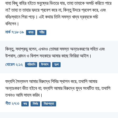
যাহা কিছু বাহির হইতে মনুষ্যের ভিতরে যায়, তাহা তাহাকে অশুচি করিতে পারে
না? তাহা ত তাহার হৃদয়ে প্রবেশ করে না, কিন্তু উদরে প্রবেশ করে, এবং
বহিঃস্থানে গিয়া পড়ে। এই কথায় তিনি সমস্ত খাদ্য দ্রব্যকে শুচি
বলিলেন।
মার্ক ৭:১৮-১৯
খাদ্য
শরীর
কিন্তু, সদাপ্রভু বলেন, এখনও তোমরা সমস্ত অন্তঃকরণের সহিত এবং
উপবাস, রোদন ও বিলাপ সহকারে আমার কাছে ফিরিয়া আইস।
যোয়েল ২:১২
পরিবর্তন
উপবাস
দুঃখ
যদ্যপি সৈন্যদল আমার বিরুদ্ধে শিবির স্থাপন করে,
তথাপি আমার
অন্তঃকরণ ভীত হইবে না;
যদ্যপি আমার বিরুদ্ধে যুদ্ধ সংঘটিত হয়,
তথাপি
তখনও আমি সাহস করিব।
গীত ২৭:৩
ভয়
নির্ভর
নিরাপত্তা