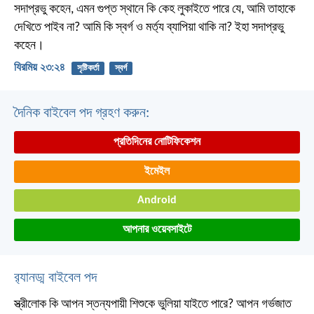
সদাপ্রভু কহেন, এমন গুপ্ত স্থানে কি কেহ লুকাইতে পারে যে, আমি তাহাকে
দেখিতে পাইব না? আমি কি স্বর্গ ও মর্ত্য ব্যাপিয়া থাকি না? ইহা সদাপ্রভু
কহেন।
যিরমিয় ২৩:২৪
সৃষ্টিকর্তা
স্বর্গ
দৈনিক বাইবেল পদ গ্রহণ করুন:
প্রতিদিনের নোটিফিকেশন
ইমেইল
Android
আপনার ওয়েবসাইটে
র‌্যানড্ম বাইবেল পদ
স্ত্রীলোক কি আপন স্তন্যপায়ী শিশুকে ভুলিয়া যাইতে পারে? আপন গর্ভজাত