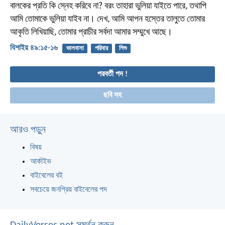
বালকের প্রতি কি স্নেহ করিবে না? বরং তাহারা ভুলিয়া যাইতে পারে, তথাপি
আমি তোমাকে ভুলিয়া যাইব না। দেখ, আমি আপন হস্তের তালুতে তোমার
আকৃতি লিখিয়াছি, তোমার প্রাচীর সর্বদা আমার সম্মুখে আছে।
যিশাইয় ৪৯:১৫-১৬
ভালবাসা
পরিবার
শিশু
পরবর্তী পদ !
ছবি সহ
আরও পড়ুন
বিষয়
আর্কাইভ
বাইবেলের বই
সবচেয়ে জনপ্রিয় বাইবেলের পদ