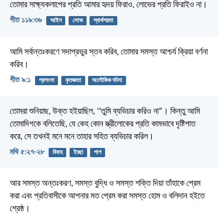
তোমার সাক্ষ্যকলাপের প্রতি আমার হৃদয় ফিরাও,
লোভের প্রতি ফিরাইও না।
গীত ১১৯:৩৬
আইন
লোভ
স্বার্থপরতা
আমি সর্বান্তঃকরণে সদাপ্রভুর স্তব করিব,
তোমার সমস্ত আশ্চর্য ক্রিয়া বর্ণনা
করিব।
গীত ৯:১
প্রশংসা
কৃতজ্ঞতা
অলৌকিক ঘটনা
তোমরা শুনিয়াছ, উক্ত হইয়াছিল, ‘‘তুমি ব্যভিচার করিও না”। কিন্তু আমি
তোমাদিগকে বলিতেছি, যে কেহ কোন স্ত্রীলোকের প্রতি কামভাবে দৃষ্টিপাত
করে, সে তখনই মনে মনে তাহার সহিত ব্যভিচার করিল।
মথি ৫:২৭-২৮
বিবাহ
ইচ্ছা
পাপ
আর সমস্ত অন্তঃকরণ, সমস্ত বুদ্ধি ও সমস্ত শক্তি দিয়া তাঁহাকে প্রেম
করা এবং প্রতিবাসীকে আপনার মত প্রেম করা সমস্ত হোম ও বলিদান হইতে
শ্রেষ্ঠ।