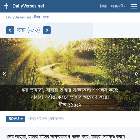
DailyVerses.net
বিষয়
সাবস্ক্রাইব
DailyVerses.net
›
বিষয়
›
হৃদয়
হৃদয় (২/৩)
«
»
ROVU
পবিত্র বাইবেল (কেরী ভার্সন)
ধন্য তাহারা, যাহারা তাঁহার সাক্ষ্যকলাপ পালন করে;
যাহারা সর্বান্তঃকরণে