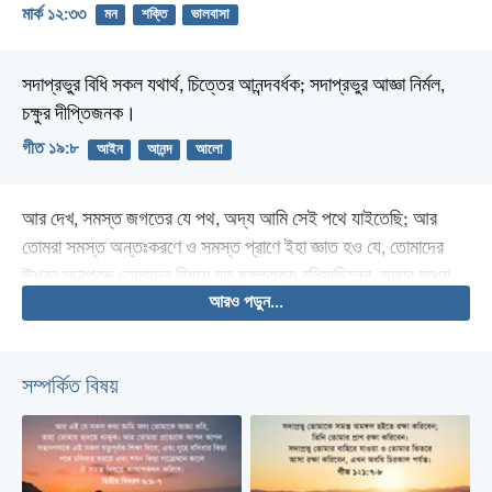
মার্ক ১২:৩৩
মন
শক্তি
ভালবাসা
সদাপ্রভুর বিধি সকল যথার্থ, চিত্তের আনন্দবর্ধক;
সদাপ্রভুর আজ্ঞা নির্মল,
চক্ষুর দীপ্তিজনক।
গীত ১৯:৮
আইন
আনন্দ
আলো
আর দেখ, সমস্ত জগতের যে পথ, অদ্য আমি সেই পথে যাইতেছি; আর
তোমরা সমস্ত অন্তঃকরণে ও সমস্ত প্রাণে ইহা জ্ঞাত হও যে, তোমাদের
ঈশ্বর সদাপ্রভু তোমাদের বিষয়ে যত মঙ্গলবাক্য বলিয়াছিলেন, তাহার মধ্যে
আরও পড়ুন...
একটিও বিফল হয় নাই; তোমাদের পক্ষে সকলই সফল হইয়াছে, তাহার
একটিও বিফল হয় নাই।
সম্পর্কিত বিষয়