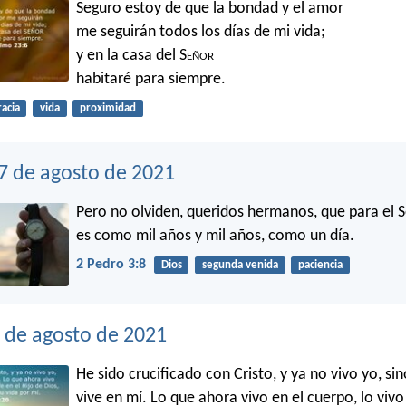
Seguro estoy de que la bondad y el amor
me seguirán todos los días de mi vida;
y en la casa del S
eñor
habitaré para siempre.
racia
vida
proximidad
27 de agosto de 2021
Pero no olviden, queridos hermanos, que para el S
es como mil años y mil años, como un día.
2 Pedro 3:8
Dios
segunda venida
paciencia
6 de agosto de 2021
He sido crucificado con Cristo, y ya no vivo yo, si
vive en mí. Lo que ahora vivo en el cuerpo, lo vivo