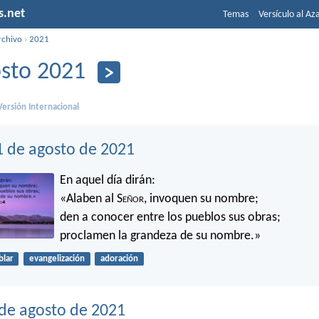
s.net
Temas
Versículo al Az
rchivo
›
2021
sto 2021
ersión Internacional
1 de agosto de 2021
En aquel día dirán:
«Alaben al S
eñor
, invoquen su nombre;
den a conocer entre los pueblos sus obras;
proclamen la grandeza de su nombre.»
blar
evangelización
adoración
 de agosto de 2021