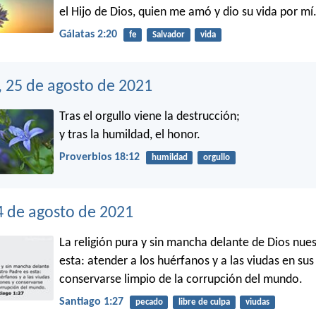
el Hijo de Dios, quien me amó y dio su vida por mí
Gálatas 2:20
fe
Salvador
vida
, 25 de agosto de 2021
Tras el orgullo viene la destrucción;
y tras la humildad, el honor.
Proverbios 18:12
humildad
orgullo
4 de agosto de 2021
La religión pura y sin mancha delante de Dios nue
esta: atender a los huérfanos y a las viudas en sus 
conservarse limpio de la corrupción del mundo.
Santiago 1:27
pecado
libre de culpa
viudas