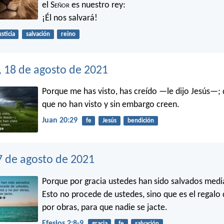
el S
eñor
es nuestro rey:
¡Él nos salvará!
usticia
salvación
reino
, 18 de agosto de 2021
Porque me has visto, has creído —le dijo Jesús—; 
que no han visto y sin embargo creen.
Juan 20:29
fe
Jesús
bendición
7 de agosto de 2021
Porque por gracia ustedes han sido salvados media
Esto no procede de ustedes, sino que es el regalo 
por obras, para que nadie se jacte.
Efesios 2:8-9
gracia
fe
salvación