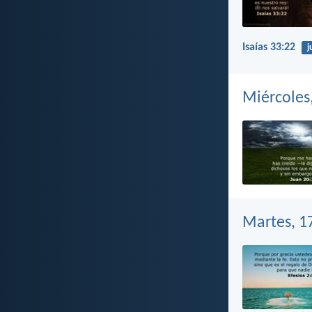
Isaías 33:22
j
Miércoles
Martes, 1