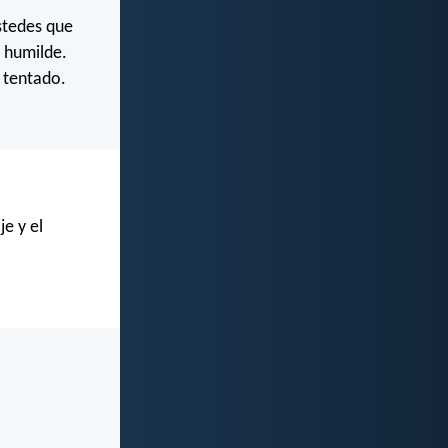
stedes que
d humilde.
 tentado.
je y el