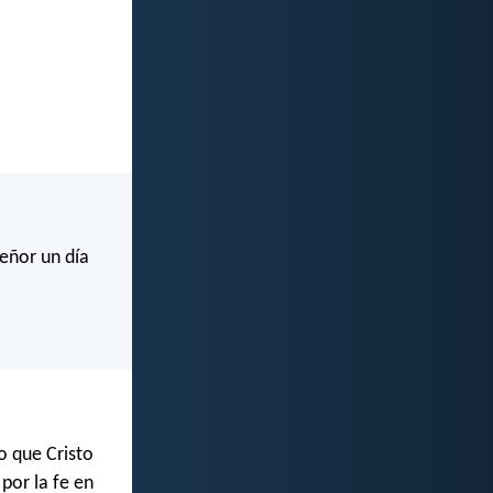
eñor un día
no que Cristo
 por la fe en