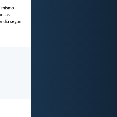
yo mismo
ún las
er día según