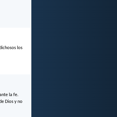
dichosos los
nte la fe.
de Dios y no