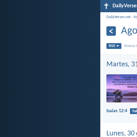
DailyVerse
DailyVerses.net
›
A
Ago
NVI
Nueva V
Martes, 3
Isaías 12:4
ha
Lunes, 30