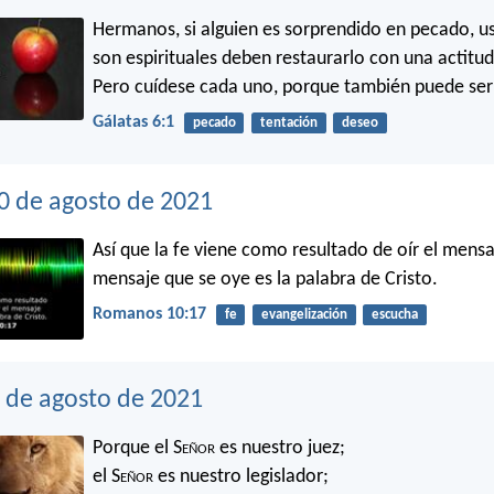
Hermanos, si alguien es sorprendido en pecado, u
son espirituales deben restaurarlo con una actitu
Pero cuídese cada uno, porque también puede ser
Gálatas 6:1
pecado
tentación
deseo
20 de agosto de 2021
Así que la fe viene como resultado de oír el mensa
mensaje que se oye es la palabra de Cristo.
Romanos 10:17
fe
evangelización
escucha
9 de agosto de 2021
Porque el S
eñor
es nuestro juez;
el S
eñor
es nuestro legislador;